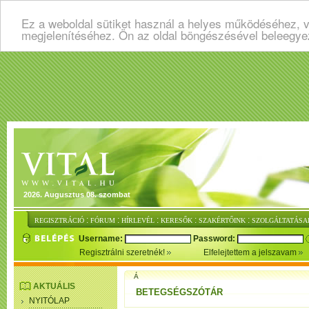
Ez a weboldal sütiket használ a helyes működéséhez, v
megjelenítéséhez. Ön az oldal böngészésével beleegye
2026. Augusztus 08. szombat
:
:
:
:
:
REGISZTRÁCIÓ
FÓRUM
HÍRLEVÉL
KERESŐK
SZAKÉRTŐINK
SZOLGÁLTATÁSA
Username:
Password:
Regisztrálni szeretnék!
Elfelejtettem a jelszavam
Á
AKTUÁLIS
BETEGSÉGSZÓTÁR
NYITÓLAP