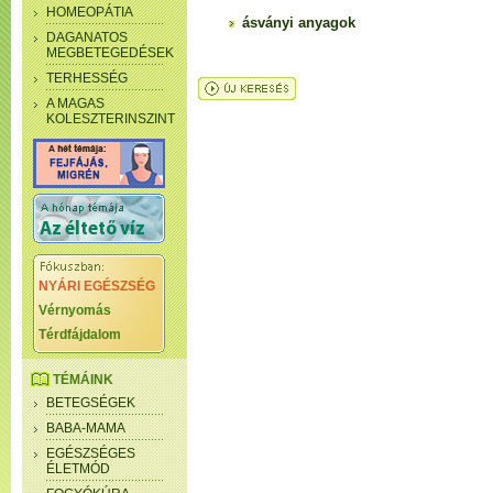
HOMEOPÁTIA
ásványi anyagok
DAGANATOS
MEGBETEGEDÉSEK
TERHESSÉG
A MAGAS
KOLESZTERINSZINT
NYÁRI EGÉSZSÉG
Vérnyomás
Térdfájdalom
TÉMÁINK
BETEGSÉGEK
BABA-MAMA
EGÉSZSÉGES
ÉLETMÓD