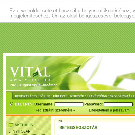
Ez a weboldal sütiket használ a helyes működéséhez, v
megjelenítéséhez. Ön az oldal böngészésével beleegye
2026. Augusztus 09. vasárnap
:
:
:
:
:
REGISZTRÁCIÓ
FÓRUM
HÍRLEVÉL
KERESŐK
SZAKÉRTŐINK
SZOLGÁLTATÁSA
Username:
Password:
Regisztrálni szeretnék!
Elfelejtettem a jelszavam
NY
AKTUÁLIS
BETEGSÉGSZÓTÁR
NYITÓLAP