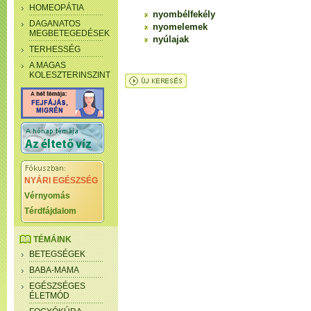
HOMEOPÁTIA
nyombélfekély
DAGANATOS
nyomelemek
MEGBETEGEDÉSEK
nyúlajak
TERHESSÉG
A MAGAS
KOLESZTERINSZINT
NYÁRI EGÉSZSÉG
Vérnyomás
Térdfájdalom
TÉMÁINK
BETEGSÉGEK
BABA-MAMA
EGÉSZSÉGES
ÉLETMÓD