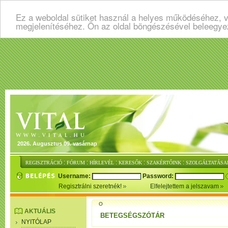
Ez a weboldal sütiket használ a helyes működéséhez, v
megjelenítéséhez. Ön az oldal böngészésével beleegye
2026. Augusztus 09. vasárnap
:
:
:
:
:
REGISZTRÁCIÓ
FÓRUM
HÍRLEVÉL
KERESŐK
SZAKÉRTŐINK
SZOLGÁLTATÁSA
Username:
Password:
Regisztrálni szeretnék!
Elfelejtettem a jelszavam
O
AKTUÁLIS
BETEGSÉGSZÓTÁR
NYITÓLAP