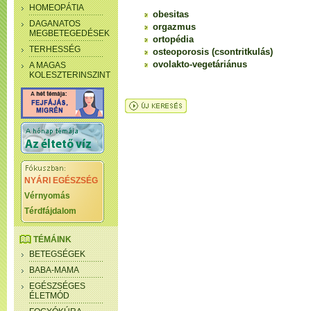
HOMEOPÁTIA
obesitas
DAGANATOS
orgazmus
MEGBETEGEDÉSEK
ortopédia
TERHESSÉG
osteoporosis (csontritkulás)
ovolakto-vegetáriánus
A MAGAS
KOLESZTERINSZINT
NYÁRI EGÉSZSÉG
Vérnyomás
Térdfájdalom
TÉMÁINK
BETEGSÉGEK
BABA-MAMA
EGÉSZSÉGES
ÉLETMÓD