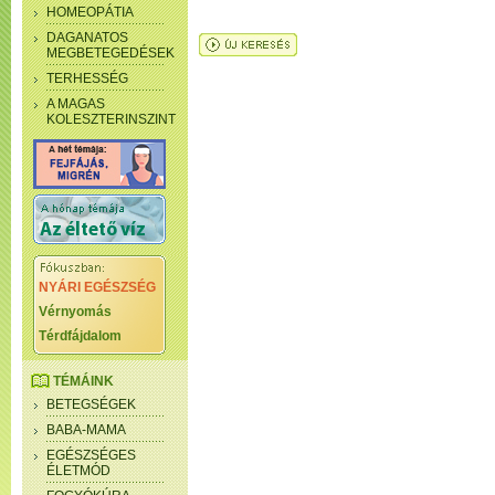
HOMEOPÁTIA
DAGANATOS
MEGBETEGEDÉSEK
TERHESSÉG
A MAGAS
KOLESZTERINSZINT
NYÁRI EGÉSZSÉG
Vérnyomás
Térdfájdalom
TÉMÁINK
BETEGSÉGEK
BABA-MAMA
EGÉSZSÉGES
ÉLETMÓD