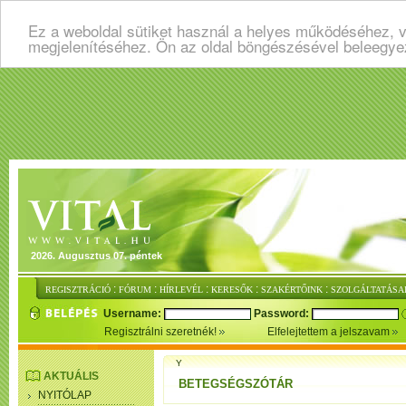
Ez a weboldal sütiket használ a helyes működéséhez, v
megjelenítéséhez. Ön az oldal böngészésével beleegye
2026. Augusztus 07. péntek
:
:
:
:
:
REGISZTRÁCIÓ
FÓRUM
HÍRLEVÉL
KERESŐK
SZAKÉRTŐINK
SZOLGÁLTATÁSA
Username:
Password:
Regisztrálni szeretnék!
Elfelejtettem a jelszavam
Y
AKTUÁLIS
BETEGSÉGSZÓTÁR
NYITÓLAP