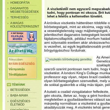
HOMEOPÁTIA
DAGANATOS
A viszketéstől nem egyszerű megszabadu
MEGBETEGEDÉSEK
tudni, hogy pontosan mi okozza. Brit kut
lehet a felelős a kellemetlen tünetért.
TERHESSÉG
A krónikus viszketés hátterében többféle ok
A MAGAS
KOLESZTERINSZINT
bőrbetegségek, mint az ekcéma, vagy súly
a veseelégtelenség vagy májbetegségek, 
jelentkezhet daganatos betegségek kezel
fájdalomcsillapítók, például morfium hatás
ami súlyosabb esetben akár alvászavarho
is vezethet, az egyik legáltalánosabb pro
bőrgyógyászhoz fordulnak.
Az Amer
Genetic
NYÁRI EGÉSZSÉG
szaklap
szerzői szerint pontosan nem tudni, hogy 
Vérnyomás
viszketést. A londoni King's College munk
Térdfájdalom
professzor egy olyan, népes brazil családo
olyan bőrbetegségben szenvedtek, mely u
de sokkal gyakoribb a világ más tájain, p
TÉMÁINK
BETEGSÉGEK
A kutató a család vizsgálatakor felfedezt
gén okozta, illetve az, hogy a gént hordo
BABA-MAMA
megfelelően a gyulladásellenes választ sa
EGÉSZSÉGES
márpedig normálisan a viszketést a gyulla
ÉLETMÓD
akadályozzák meg. A viszketés tehát genet