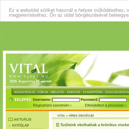
Ez a weboldal sütiket használ a helyes működéséhez, v
megjelenítéséhez. Ön az oldal böngészésével beleegye
2026. Augusztus 07. péntek
:
:
:
:
:
REGISZTRÁCIÓ
FÓRUM
HÍRLEVÉL
KERESŐK
SZAKÉRTŐINK
SZOLGÁLTATÁSA
Username:
Password:
Regisztrálni szeretnék!
Elfelejtettem a jelszavam
VITAL
»
HÍREK ARCHÍVUM
AKTUÁLIS
Szüleink okolhatóak a krónikus viszke
NYITÓLAP