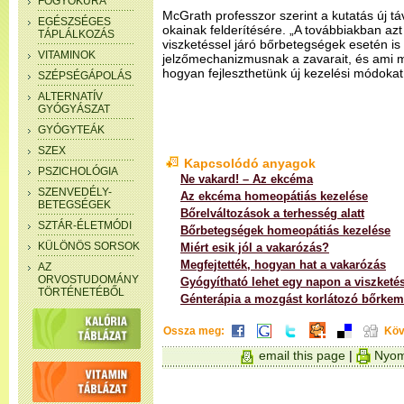
FOGYÓKÚRA
McGrath professzor szerint a kutatás új táv
EGÉSZSÉGES
okainak felderítésére. „A továbbiakban az
TÁPLÁLKOZÁS
viszketéssel járó bőrbetegségek esetén i
VITAMINOK
jelzőmechanizmusnak a zavarait, és ami 
hogyan fejleszthetünk új kezelési módokat 
SZÉPSÉGÁPOLÁS
ALTERNATÍV
GYÓGYÁSZAT
GYÓGYTEÁK
SZEX
Kapcsolódó anyagok
PSZICHOLÓGIA
Ne vakard! – Az ekcéma
SZENVEDÉLY-
Az ekcéma homeopátiás kezelése
BETEGSÉGEK
Bőrelváltozások a terhesség alatt
SZTÁR-ÉLETMÓDI
Bőrbetegségek homeopátiás kezelése
KÜLÖNÖS SORSOK
Miért esik jól a vakarózás?
Megfejtették, hogyan hat a vakarózás
AZ
ORVOSTUDOMÁNY
Gyógyítható lehet egy napon a viszketé
TÖRTÉNETÉBŐL
Génterápia a mozgást korlátozó bőrke
Ossza meg:
Köv
email this page
|
Nyom