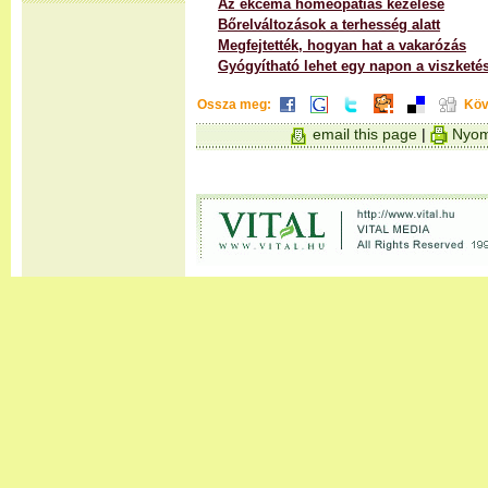
Az ekcéma homeopátiás kezelése
Bőrelváltozások a terhesség alatt
Megfejtették, hogyan hat a vakarózás
Gyógyítható lehet egy napon a viszketé
Ossza meg:
Köv
email this page
|
Nyom