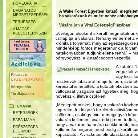
HOMEOPÁTIA
DAGANATOS
A Wake Forest Egyetem kutatói megfejtett
MEGBETEGEDÉSEK
ha vakarózunk és miért nehéz abbahagyni
TERHESSÉG
Vásároljon a Vital EgészségPlázában!
A MAGAS
„A világon elsőként sikerült megmutatnunk
KOLESZTERINSZINT
csillapítja a vakarás. Néhány embernél a 
krónikus folyamat, mely az egészségükre 
mindenképp fontos megértenünk a folyam
hatékonyabban tudjunk ellene tenni.” – ma
bőrgyógyász, a kutatócsoport vezetője.
A kutatók 
végezték v
egy kicsi k
NYÁRI EGÉSZSÉG
résztvevők lábszárát, majd fél perc szünet
keresztül ismételték, a kutatók eközben 
Vérnyomás
változását vizsgálva azt figyelték meg, hog
Térdfájdalom
növekszik, illetve csökken.
„Meglepett minket, hogy a vakarás közben
TÉMÁINK
ingereket feldolgozó területek aktivitása
BETEGSÉGEK
csökkent, csakúgy mint a megjegyző képes
vakarás kellemes, csak eddig nem tudtuk, 
BABA-MAMA
hogy a vakarás hatására csökkennek, ma
EGÉSZSÉGES
kellemetlen ingerei, most pedig sikerült t
ÉLETMÓD
kapcsolatot. A viszketés elmulasztására 