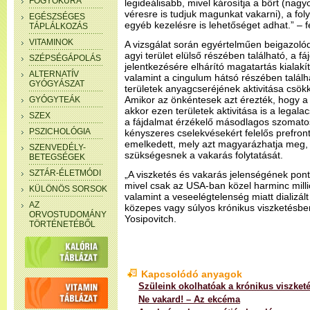
FOGYÓKÚRA
legideálisabb, mivel károsítja a bőrt (nag
véresre is tudjuk magunkat vakarni), a fo
EGÉSZSÉGES
egyéb kezelésre is lehetőséget adhat.” – fej
TÁPLÁLKOZÁS
VITAMINOK
A vizsgálat során egyértelműen beigazoló
agyi terület elülső részében található, a f
SZÉPSÉGÁPOLÁS
jelentkezésére elhárító magatartás kialakít
ALTERNATÍV
valamint a cingulum hátsó részében talál
GYÓGYÁSZAT
területek anyagcseréjének aktivitása csök
Amikor az önkéntesek azt érezték, hogy a 
GYÓGYTEÁK
akkor ezen területek aktivitása is a legal
SZEX
a fájdalmat érzékelő másodlagos szomato
PSZICHOLÓGIA
kényszeres cselekvésekért felelős prefront
emelkedett, mely azt magyarázhatja meg,
SZENVEDÉLY-
szükségesnek a vakarás folytatását.
BETEGSÉGEK
SZTÁR-ÉLETMÓDI
„A viszketés és vakarás jelenségének po
mivel csak az USA-ban közel harminc mill
KÜLÖNÖS SORSOK
valamint a veseelégtelenség miatt dializál
AZ
közepes vagy súlyos krónikus viszketésben
ORVOSTUDOMÁNY
Yosipovitch.
TÖRTÉNETÉBŐL
Kapcsolódó anyagok
Szüleink okolhatóak a krónikus viszketé
Ne vakard! – Az ekcéma