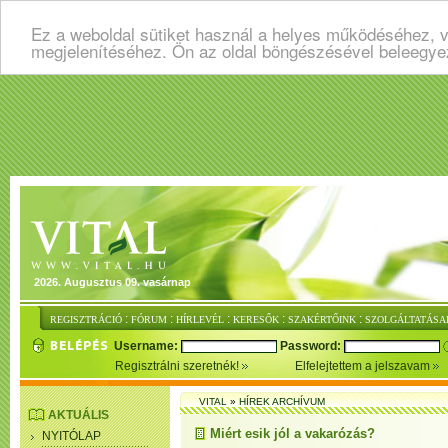
Ez a weboldal sütiket használ a helyes működéséhez, v
megjelenítéséhez. Ön az oldal böngészésével beleegye
2026. Augusztus 09. vasárnap
:
:
:
:
:
REGISZTRÁCIÓ
FÓRUM
HÍRLEVÉL
KERESŐK
SZAKÉRTŐINK
SZOLGÁLTATÁSA
Username:
Password:
Regisztrálni szeretnék!
Elfelejtettem a jelszavam
VITAL
»
HÍREK ARCHÍVUM
AKTUÁLIS
Miért esik jól a vakarózás?
NYITÓLAP