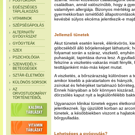
FOGYÓKÚRA
családban, annál valószínűbb, hogy a gyer
EGÉSZSÉGES
valamilyen allergiája. Bizonyos mértékig ar
TÁPLÁLKOZÁS
gyermekkorban ismétlődő állapotromlások 
VITAMINOK
kevésbé súlyos ekcéma jelentkezik-e majd
SZÉPSÉGÁPOLÁS
ALTERNATÍV
Jellemző tünetek
GYÓGYÁSZAT
Akut tünetek esetén kerek, élénkvörös, ki
GYÓGYTEÁK
göbcsékből álló bőrjelenséget láthatunk; h
SZEX
folyamat során a száraz, viszkető, enyhén
PSZICHOLÓGIA
puhaságát, tapintása durva lesz. A gyull
felszíne a viszketés-vakarás miatt fénylik
SZENVEDÉLY-
testtájanként más-más képet mutat.
BETEGSÉGEK
SZTÁR-ÉLETMÓDI
A viszketés, a bőrszárazság különösen a t
amikor kisebb a páratartalom és hiányzik,
KÜLÖNÖS SORSOK
zsírokat és fehérjéket tartalmazó bőrréteg
AZ
Ennek hiányában a bőr könnyen kiszárad, 
ORVOSTUDOMÁNY
dörzsölés kaput nyit a legkülönfélébb bak
TÖRTÉNETÉBŐL
Ugyanazon klinikai tünetek egyes életko
jelentkeznek. Így újszülött korban az arcon
tünetek, a későbbiekben viszont a hajlatok
bőrgyulladás.
Lehetséges a gyógyulás?