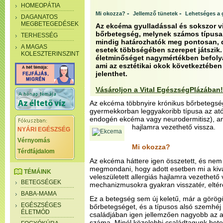
HOMEOPÁTIA
-
-
Mi okozza?
Jellemző tünetek
Lehetséges a
DAGANATOS
MEGBETEGEDÉSEK
Az ekcéma gyulladással és sokszor vi
bőrbetegség, melynek számos típusa l
TERHESSÉG
mindig határozhatók meg pontosan, de
A MAGAS
esetek többségében szerepet játszik. 
KOLESZTERINSZINT
életminőséget nagymértékben befoly
ami az esztétikai okok következtében
jelenthet.
Vásároljon a Vital EgészségPlázában!
Az ekcéma többnyire krónikus bőrbetegs
gyermekkorban leggyakoribb típusa az ató
endogén ekcéma vagy neurodermitisz), am
hajlamra vezethető vissza.
NYÁRI EGÉSZSÉG
Vérnyomás
Mi okozza?
Térdfájdalom
Az ekcéma háttere igen összetett, és nem
megmondani, hogy adott esetben mi a kivál
TÉMÁINK
veleszületett allergiás hajlamra vezethető
BETEGSÉGEK
mechanizmusokra gyakran visszatér, eltér
BABA-MAMA
Ez a betegség sem új keletű, már a görögök
EGÉSZSÉGES
bőrbetegséget, és a típusos alsó szemhéj a
ÉLETMÓD
családjában igen jellemzően nagyobb az 
száma. Minél közelebbi családtagunk bete