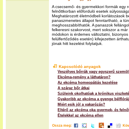
A csecsemő- és gyermekkori formák egy r
felnőttkorban előforduló esetek súlyosság
Meghatározott életmódbeli korlátozások bet
panaszmenetes állapot fenntartható, a tü
meghosszabbíthatók. A panaszok fellángo
felkeresni szakorvost, mert sokszor a már j
módokon is érdemes változtatni, bizonyos 
felülfertőződés esetén) kifejezetten ártha
jónak hitt kezelést folytatjuk.
Kapcsolódó anyagok
Veszélyes bőrrák vagy egyszerű szemö
Ekcéma-remény a láthatáron?
Az ekcéma homeopátiás kezelése
A száraz bőr átkai
Szüleink okolhatóak a krónikus viszketé
Gyakoribb az ekcéma a gyenge bélflórá
Miért esik jól a vakarózás?
Eltérő az ekcéma oka gyermek- és felnő
Ételekkel az ekcéma ellen
Ossza meg:
Köv