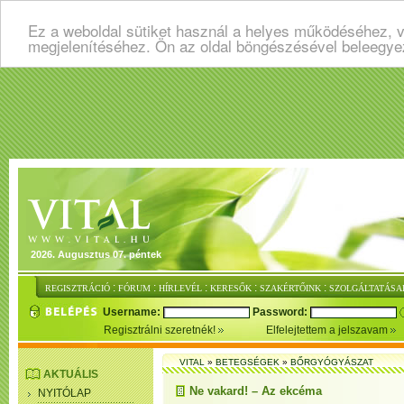
Ez a weboldal sütiket használ a helyes működéséhez, v
megjelenítéséhez. Ön az oldal böngészésével beleegye
2026. Augusztus 07. péntek
:
:
:
:
:
REGISZTRÁCIÓ
FÓRUM
HÍRLEVÉL
KERESŐK
SZAKÉRTŐINK
SZOLGÁLTATÁSA
Username:
Password:
Regisztrálni szeretnék!
Elfelejtettem a jelszavam
VITAL
»
BETEGSÉGEK
»
BŐRGYÓGYÁSZAT
AKTUÁLIS
Ne vakard! – Az ekcéma
NYITÓLAP