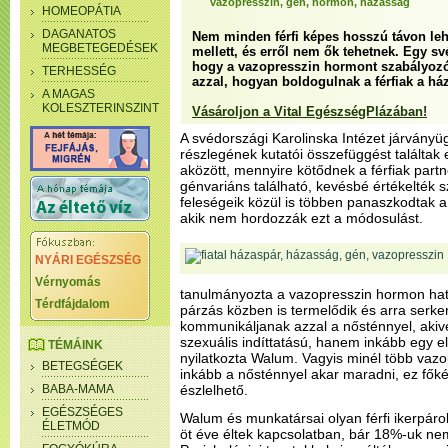
vazopresszin, gén, hormon, házasság
HOMEOPÁTIA
DAGANATOS
Nem minden férfi képes hosszú távon le
MEGBETEGEDÉSEK
mellett, és erről nem ők tehetnek. Egy své
hogy a vazopresszin hormont szabályozó
TERHESSÉG
azzal, hogyan boldogulnak a férfiak a há
A MAGAS
KOLESZTERINSZINT
Vásároljon a Vital EgészségPlázában!
A svédországi Karolinska Intézet járványügy
részlegének kutatói összefüggést találtak
aközött, mennyire kötődnek a férfiak part
génvariáns található, kevésbé értékelték 
feleségeik közül is többen panaszkodtak 
akik nem hordozzák ezt a módosulást.
NYÁRI EGÉSZSÉG
Vérnyomás
tanulmányozta a vazopresszin hormon ha
Térdfájdalom
párzás közben is termelődik és arra serken
kommunikáljanak azzal a nősténnyel, akiv
szexuális indíttatású, hanem inkább egy el
TÉMÁINK
nyilatkozta Walum. Vagyis minél több vazo
BETEGSÉGEK
inkább a nősténnyel akar maradni, ez fő
BABA-MAMA
észlelhető.
EGÉSZSÉGES
Walum és munkatársai olyan férfi ikerpárok
ÉLETMÓD
öt éve éltek kapcsolatban, bár 18%-uk n