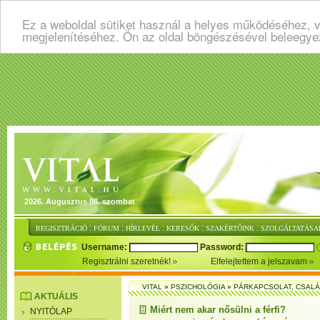
Ez a weboldal sütiket használ a helyes működéséhez, v
megjelenítéséhez. Ön az oldal böngészésével beleegye
2026. Augusztus 08. szombat
:
:
:
:
:
REGISZTRÁCIÓ
FÓRUM
HÍRLEVÉL
KERESŐK
SZAKÉRTŐINK
SZOLGÁLTATÁSA
Username:
Password:
Regisztrálni szeretnék!
Elfelejtettem a jelszavam
VITAL
»
PSZICHOLÓGIA
»
PÁRKAPCSOLAT, CSAL
AKTUÁLIS
Miért nem akar nősülni a férfi?
NYITÓLAP