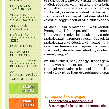
FOGYÓKÚRA
Pszichológiai tesztekkel vizsgálták, menn
elköteleződésre, valamint a kutatók a férfia
EGÉSZSÉGES
Azt találták, hogy akik a vazopresszin 1a 
TÁPLÁLKOZÁS
hordozzák, kevésbé kötődnek partnerükhö
VITAMINOK
megházasodnak, míg aki két ilyen allélt h
valószínűséggel esett át az elmúlt évben v
SZÉPSÉGÁPOLÁS
ALTERNATÍV
Dr. John Lucas, a New York-i Weill Corne
GYÓGYÁSZAT
Presbyterian Kórház pszichiáter docense s
felfedezésnek, mivel jól tudjuk, hogy a gé
GYÓGYTEÁK
szabályozzák, azonban valószínűbbnek tar
SZEX
szabályozza a kötődést, a környezeti hatá
az emberi természetet nagyban befolyásol
PSZICHOLÓGIA
örököltünk, „de a természetünk gyakorlás é
SZENVEDÉLY-
személyiséggé”.
BETEGSÉGEK
Wallum elismeri, hogy az egy vizsgált gén
SZTÁR-ÉLETMÓDI
hatása van az emberi kötődésre, ez alap
KÜLÖNÖS SORSOK
boldogul majd valaki a kapcsolatában, ill
AZ
mivel náluk nincs ilyen összefüggés a vaz
ORVOSTUDOMÁNY
TÖRTÉNETÉBŐL
Kapcsolódó anyagok
Több feleség = hosszabb élet
A rákmegelőzés kulcsa: nőmentes élet, 