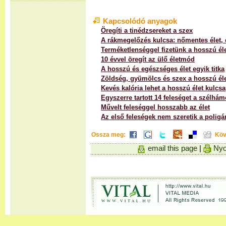
Kapcsolódó anyagok
Öregíti a tinédzsereket a szex
A rákmegelőzés kulcsa: nőmentes élet, 
Terméketlenséggel fizetünk a hosszú éle
10 évvel öregít az ülő életmód
A hosszú és egészséges élet egyik titka
Zöldség, gyümölcs és szex a hosszú élet
Kevés kalória lehet a hosszú élet kulcsa
Egyszerre tartott 14 feleséget a szélhám
Művelt feleséggel hosszabb az élet
Az első feleségek nem szeretik a poligá
Ossza meg:
Köv
email this page
|
Nyo