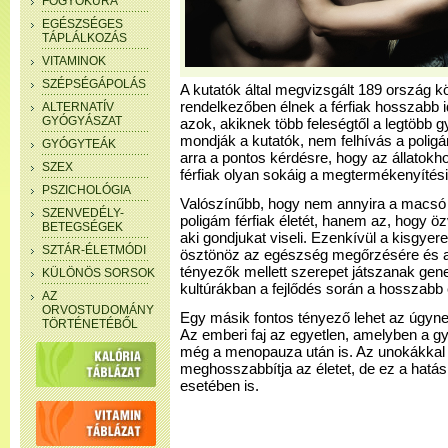
FOGYÓKÚRA
EGÉSZSÉGES
TÁPLÁLKOZÁS
VITAMINOK
SZÉPSÉGÁPOLÁS
A kutatók által megvizsgált 189 ország kö
rendelkezőben élnek a férfiak hosszabb i
ALTERNATÍV
GYÓGYÁSZAT
azok, akiknek több feleségtől a legtöbb 
mondják a kutatók, nem felhívás a poligá
GYÓGYTEÁK
arra a pontos kérdésre, hogy az állatokh
SZEX
férfiak olyan sokáig a megtermékenyítési
PSZICHOLÓGIA
Valószínűbb, hogy nem annyira a macsó é
SZENVEDÉLY-
poligám férfiak életét, hanem az, hogy ö
BETEGSÉGEK
aki gondjukat viseli. Ezenkívül a kisgyer
SZTÁR-ÉLETMÓDI
ösztönöz az egészség megőrzésére és a t
tényezők mellett szerepet játszanak gene
KÜLÖNÖS SORSOK
kultúrákban a fejlődés során a hosszabb 
AZ
ORVOSTUDOMÁNY
Egy másik fontos tényező lehet az úgyn
TÖRTÉNETÉBŐL
Az emberi faj az egyetlen, amelyben a g
még a menopauza után is. Az unokákkal 
meghosszabbítja az életet, de ez a hatás
esetében is.