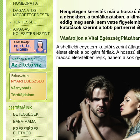
HOMEOPÁTIA
DAGANATOS
Rengetegen keresték már a hosszú éle
MEGBETEGEDÉSEK
a génekben, a táplálkozásban, a klí
eddig még senki sem vette figyelemb
TERHESSÉG
kutatások szerint a több partnerrel é
A MAGAS
KOLESZTERINSZINT
Vásároljon a Vital EgészségPlázában
A sheffieldi egyetem kutatói szerint átl
életet élnek a poligám férfiak. A hosszú 
macsó életvitelben rejlik, hanem a sok 
NYÁRI EGÉSZSÉG
Vérnyomás
Térdfájdalom
TÉMÁINK
BETEGSÉGEK
BABA-MAMA
EGÉSZSÉGES
ÉLETMÓD