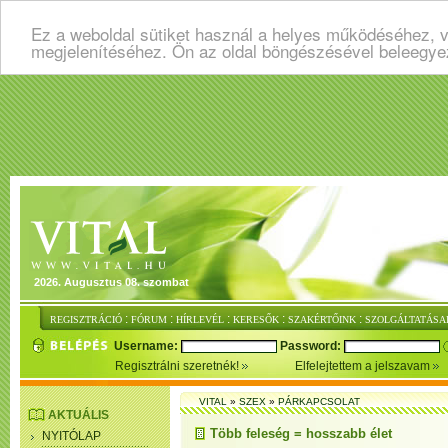
Ez a weboldal sütiket használ a helyes működéséhez, v
megjelenítéséhez. Ön az oldal böngészésével beleegye
2026. Augusztus 08. szombat
:
:
:
:
:
REGISZTRÁCIÓ
FÓRUM
HÍRLEVÉL
KERESŐK
SZAKÉRTŐINK
SZOLGÁLTATÁSA
Username:
Password:
Regisztrálni szeretnék!
Elfelejtettem a jelszavam
VITAL
»
SZEX
»
PÁRKAPCSOLAT
AKTUÁLIS
Több feleség = hosszabb élet
NYITÓLAP