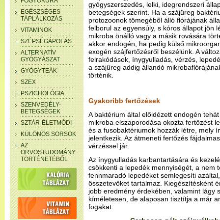
FOGYÓKÚRA
gyógyszerszedés, lelki, idegrendszeri álla
EGÉSZSÉGES
betegségek szerint. Ha a szájüreg bakté
TÁPLÁLKOZÁS
protozoonok tömegéből álló flórájának áll
felborul az egyensúly, s kóros állapot jön l
VITAMINOK
mikroba önálló vagy a másik rovására tör
SZÉPSÉGÁPOLÁS
akkor endogén, ha pedig külső mikroorgan
exogén szájfertőzésről beszélünk. A változás
ALTERNATÍV
felrakódások, ínygyulladás, vérzés, lepe
GYÓGYÁSZAT
a szájüreg addig állandó mikrobaflóráján
GYÓGYTEÁK
történik.
SZEX
PSZICHOLÓGIA
Gyakoribb fertőzések
SZENVEDÉLY-
BETEGSÉGEK
A baktérium által előidézett endogén tehát f
mikroba elszaporodása okozta fertőzést l
SZTÁR-ÉLETMÓDI
és a fusobaktériumok hozzák létre, mely 
KÜLÖNÖS SORSOK
jelentkezik. Az átmeneti fertőzés fájdalma
AZ
vérzéssel jár.
ORVOSTUDOMÁNY
TÖRTÉNETÉBŐL
Az ínygyulladás karbantartására és kezel
csökkenti a lepedék mennyiségét, a nem 
fennmaradó lepedéket semlegesíti azáltal,
összetevőket tartalmaz. Kiegészítésként é
jobb eredmény érdekében, valamint lágy s
kíméletesen, de alaposan tisztítja a már a
fogakat.