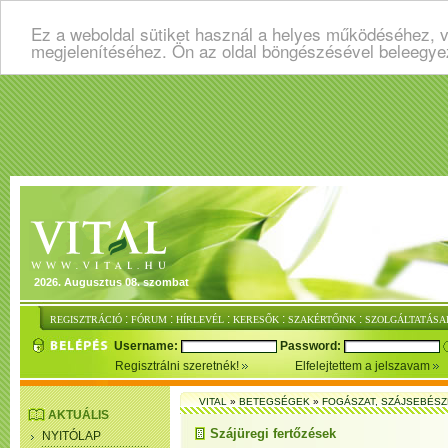
Ez a weboldal sütiket használ a helyes működéséhez, v
megjelenítéséhez. Ön az oldal böngészésével beleegye
2026. Augusztus 08. szombat
:
:
:
:
:
REGISZTRÁCIÓ
FÓRUM
HÍRLEVÉL
KERESŐK
SZAKÉRTŐINK
SZOLGÁLTATÁSA
Username:
Password:
Regisztrálni szeretnék!
Elfelejtettem a jelszavam
VITAL
»
BETEGSÉGEK
»
FOGÁSZAT, SZÁJSEBÉSZ
AKTUÁLIS
Szájüregi fertőzések
NYITÓLAP