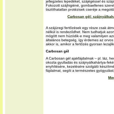
jellegzetes lepedéket, szájégéssel és száj
Fokozott szájhigiéné, gombaellenes szere
tisztíthatatlan protézisek cseréje a megold
Carbosan gél: szájnyálkahá
A szájüregi fertőzések egy része csak átm
nélkül is rendeződhet. Nem tudhatjuk az
mögött nem húzódik-e meg valamilyen azo
általános betegség, így érdemes az orvos 
akkor is, amikor a fertőzés gyorsan lezajli
Carbosan gél
A Carbosan gél ajakfájdalmak – pl. láz, h
okozta gyulladás és szájnyálkahártya-fekél
enyhítésére, kezelésére szolgáló készítm
fájdalmat, segíti a természetes gyógyulást
Me