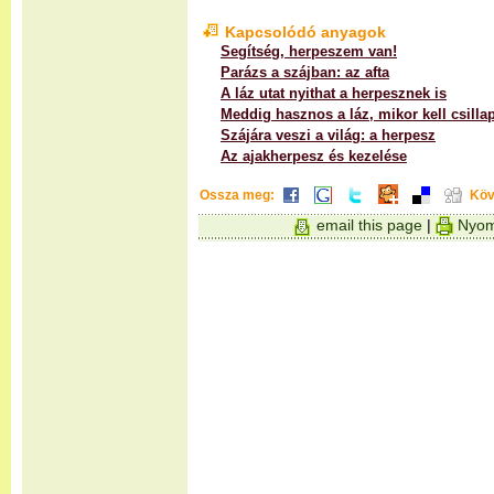
Kapcsolódó anyagok
Segítség, herpeszem van!
Parázs a szájban: az afta
A láz utat nyithat a herpesznek is
Meddig hasznos a láz, mikor kell csillap
Szájára veszi a világ: a herpesz
Az ajakherpesz és kezelése
Ossza meg:
Köv
email this page
|
Nyom