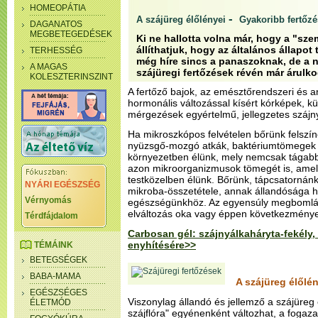
HOMEOPÁTIA
-
A szájüreg élőlényei
Gyakoribb fertőz
DAGANATOS
MEGBETEGEDÉSEK
Ki ne hallotta volna már, hogy a "sze
állíthatjuk, hogy az általános állapot
TERHESSÉG
még híre sincs a panaszoknak, de a n
A MAGAS
szájüregi fertőzések révén már árulk
KOLESZTERINSZINT
A fertőző bajok, az emésztőrendszeri és 
hormonális változással kísért kórképek, k
mérgezések egyértelmű, jellegzetes szájny
Ha mikroszkópos felvételen bőrünk felszíné
nyüzsgő-mozgó atkák, baktériumtömegek l
környezetben élünk, mely nemcsak tágabb 
azon mikroorganizmusok tömegét is, amely
testközelben élünk. Bőrünk, tápcsatornánk
NYÁRI EGÉSZSÉG
mikroba-összetétele, annak állandósága h
Vérnyomás
egészségünkhöz. Az egyensúly megbomlás
elváltozás oka vagy éppen következménye
Térdfájdalom
Carbosan gél: szájnyálkaháryta-fekély, 
enyhítésére>>
TÉMÁINK
BETEGSÉGEK
BABA-MAMA
A szájüreg élőlé
EGÉSZSÉGES
Viszonylag állandó és jellemző a szájüreg 
ÉLETMÓD
szájflóra" egyénenként változhat, a fogaza