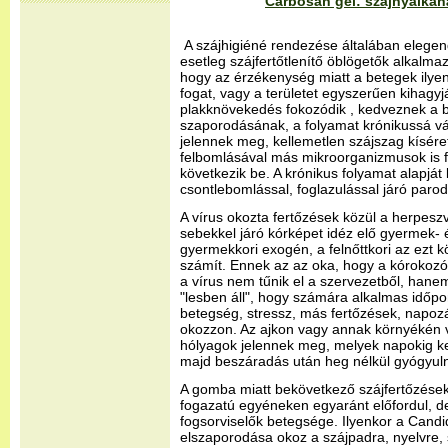
Carbosan gél: szájnyálkahá
A szájhigiéné rendezése általában elegen
esetleg szájfertőtlenítő öblögetők alkalma
hogy az érzékenység miatt a betegek ilye
fogat, vagy a területet egyszerűen kihagyj
plakknövekedés fokozódik , kedveznek a 
szaporodásának, a folyamat krónikussá vál
jelennek meg, kellemetlen szájszag kísér
felbomlásával más mikroorganizmusok is fe
következik be. A krónikus folyamat alapját
csontlebomlással, foglazulással járó paro
A vírus okozta fertőzések közül a herpeszv
sebekkel járó kórképet idéz elő gyermek- 
gyermekkori exogén, a felnőttkori az ezt 
számít. Ennek az az oka, hogy a kórokozóv
a vírus nem tűnik el a szervezetből, hane
"lesben áll", hogy számára alkalmas időpon
betegség, stressz, más fertőzések, napoz
okozzon. Az ajkon vagy annak környékén vi
hólyagok jelennek meg, melyek napokig k
majd beszáradás után heg nélkül gyógyul
A gomba miatt bekövetkező szájfertőzések 
fogazatú egyéneken egyaránt előfordul, 
fogsorviselők betegsége. Ilyenkor a Cand
elszaporodása okoz a szájpadra, nyelvre, 