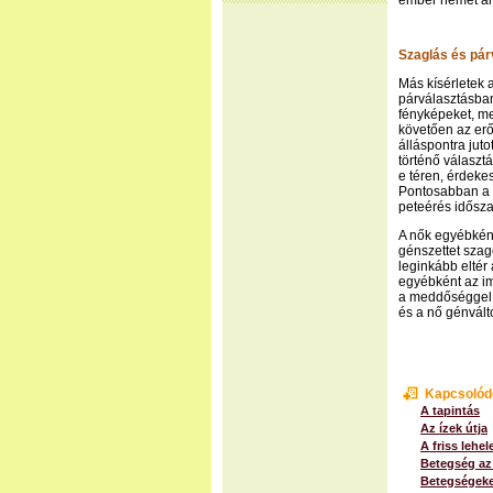
ember nemét an
Szaglás és pár
Más kísérletek a
párválasztásban
fényképeket, me
követően az erő
álláspontra juto
történő választ
e téren, érdeke
Pontosabban a 
peteérés idősza
A nők egyébként
génszettet szago
leginkább eltér 
egyébként az i
a meddőséggel 
és a nő génválto
Kapcsolód
A tapintás
Az ízek útja
A friss lehele
Betegség az 
Betegségeket