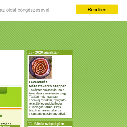
Rendben
 az oldal böngészésével
- 2026 ajánlata -
Levendulás
Mézestekercs szappan
Tökéletes választás, ha a
levendula szerelmese vagy.
Tápláló méz, gazdag
sheavaj-tartalom, nyugtató,
relaxáló levendula illóolaj,
különleges forma. Ezek
teszik a mézes tekercs
szappant igazán egyedivé.
ió
-Bőröd szépségére-
gészsége