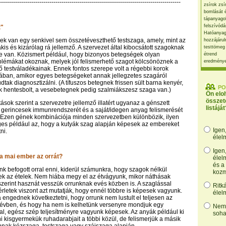
------------------------------------------------------------------------------------------
zsírok zsí
bomlását 
tápanyago
felszívódá
t"
Hatóanyag
k van egy senkivel sem összetéveszthető testszaga, amely, mint az
hozzájárul
kis és kizárólag rá jellemző. A szervezet által kibocsátott szagoknak
testtömeg
re van. Közismert például, hogy bizonyos betegségek olyan
étrend
lémákat okoznak, melyek jól felismerhető szagot kölcsönöznek a
eredmény
 testváladékainak. Ennek fontos szerepe volt a régebbi korok
ban, amikor egyes betegségeket annak jellegzetes szagáról
tak diagnosztizálni. (A tífuszos betegnek frissen sült barna kenyér,
PO
k hentesbolt, a vesebetegnek pedig szalmiákszesz szaga van.)
Ön elo
összet
ások szerint a szervezetre jellemző illatért ugyanaz a génszett
listáját
a gerincesek immunrendszerét és a saját/idegen anyag felismerését
 Ezen gének kombinációja minden szervezetben különbözik, ilyen
es például az, hogy a kutyák szag alapján képesek az embereket
Igen
ni.
élel
Igen
 a mai ember az orrát?
élel
és a
 befogott orral enni, kiderül számunkra, hogy szagok nélkül
kozm
ek az ételek. Nem hiába megy el az étvágyunk, mikor náthásak
zerint hasznát vesszük orrunknak evés közben is. A szaglással
Ritk
érletek viszont azt mutatják, hogy ennél többre is képesek vagyunk.
élel
a engednek következtetni, hogy orrunk nem lustult el teljesen az
 évben, és hogy ha nem is kelhetünk versenyre mondjuk egy
Nem,
, egész szép teljesítményre vagyunk képesek. Az anyák például ki
soha
ni kisgyermekük ruhadarabjait a többi közül, de felismerjük a másik