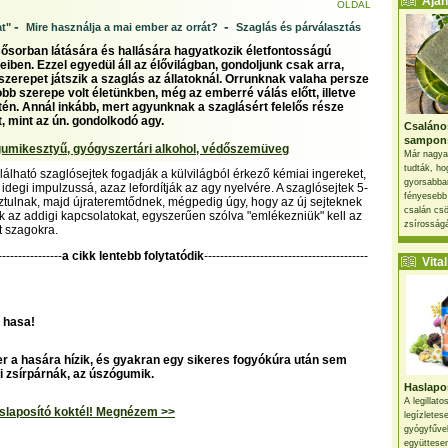
Ajánl
OLDAL
-
-
t"
Mire használja a mai ember az orrát?
Szaglás és párválasztás
ősorban látására és hallására hagyatkozik életfontosságú
iben. Ezzel egyedül áll az élővilágban, gondoljunk csak arra,
szerepet játszik a szaglás az állatoknál. Orrunknak valaha persze
bb szerepe volt életünkben, még az emberré válás előtt, illetve
én. Annál inkább, mert agyunknak a szaglásért felelős része
t, mint az ún. gondolkodó agy.
Csaláno
sampon
umikesztyű, gyógyszertári alkohol, védőszemüveg
Már nagya
tudták, ho
lálható szaglósejtek fogadják a külvilágból érkező kémiai ingereket,
gyorsabban
 idegi impulzussá, azaz lefordítják az agy nyelvére. A szaglósejtek 5-
fényesebb
ztulnak, majd újrateremtődnek, mégpedig úgy, hogy az új sejteknek
csalán csö
uk az addigi kapcsolatokat, egyszerűen szólva "emlékezniük" kell az
zsírosságá
t szagokra.
----------------
a cikk lentebb folytatódik
-----------------------------------------
Vital 
 hasa!
r a hasára hízik, és gyakran egy sikeres fogyókúra után sem
i zsírpárnák, az úszógumik.
Haslapos
A legillat
haslaposító koktél! Megnézem >>
legízletes
gyógyfűve
együttesen