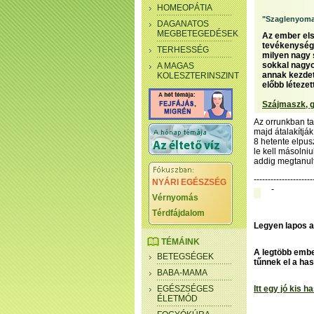
HOMEOPÁTIA
"Szaglenyoma
DAGANATOS
MEGBETEGEDÉSEK
Az ember els
tevékenysége
TERHESSÉG
milyen nagy 
sokkal nagyo
A MAGAS
annak kezdet
KOLESZTERINSZINT
előbb létezet
Szájmaszk, g
Az orrunkban ta
majd átalakítják
8 hetente elpus
le kell másolni
addig megtanul
---------------------
NYÁRI EGÉSZSÉG
-
Vérnyomás
Térdfájdalom
Legyen lapos a
TÉMÁINK
A legtöbb embe
BETEGSÉGEK
tűnnek el a has
BABA-MAMA
EGÉSZSÉGES
Itt egy jó kis 
ÉLETMÓD