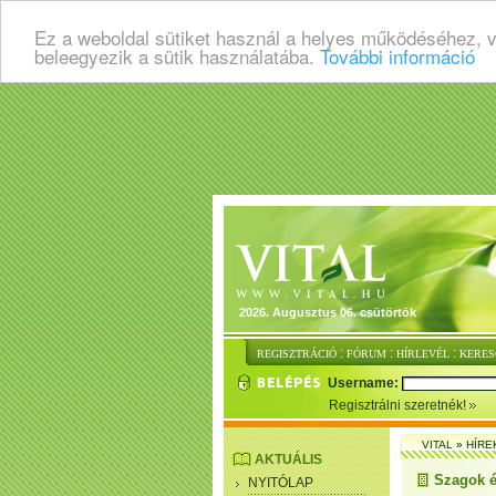
Ez a weboldal sütiket használ a helyes működéséhez, 
beleegyezik a sütik használatába.
További információ
2026. Augusztus 06. csütörtök
:
:
:
REGISZTRÁCIÓ
FÓRUM
HÍRLEVÉL
KERES
Username:
Regisztrálni szeretnék!
VITAL
»
HÍRE
AKTUÁLIS
Szagok é
NYITÓLAP