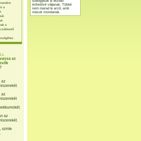
suttogások is tisztán
rsavakra
érthetővé váljanak. Többé
és a
nem marad le arról, amit
mások mondanak.
k
sát.
ai
nak a
 csökkentő
ességéhez.
LL
lvassa az
evők
?
, az
miszerekét.
, az
miszerekét
etikumokét.
án az
miszerekét.
 szinte
.