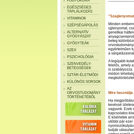
FOGYÓKÚRA
---------------------
EGÉSZSÉGES
TÁPLÁLKOZÁS
"Szaglenyoma
VITAMINOK
Minden emberne
SZÉPSÉGÁPOLÁS
ujjlenyomat, csa
ALTERNATÍV
genetikai hátte
GYÓGYÁSZAT
anyagcsereprob
beteg különböző
GYÓGYTEÁK
orvostudományá
egyértelműen tud
SZEX
a sárgalázasna
PSZICHOLÓGIA
A legújabb kutat
SZENVEDÉLY-
felelős, amely 
BETEGSÉGEK
is szabályozza.
módon lehetség
SZTÁR-ÉLETMÓDI
megkülönböztet
KÜLÖNÖS SORSOK
AZ
ORVOSTUDOMÁNY
Mire használja
TÖRTÉNETÉBŐL
Ha megpróbálunk
kevéssé ízletes
vagyunk. Ezek s
kapcsolatos kís
E kísérletek arr
utóbbi pár ezer
nyomozókutyával
tudják választa