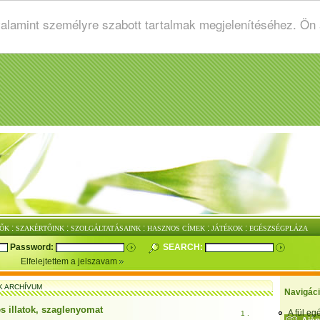
valamint személyre szabott tartalmak megjelenítéséhez. Ön
:
:
:
:
:
ŐK
SZAKÉRTŐINK
SZOLGÁLTATÁSAINK
HASZNOS CÍMEK
JÁTÉKOK
EGÉSZSÉGPLÁZA
Password:
SEARCH:
Elfelejtettem a jelszavam
K ARCHÍVUM
Navigác
s illatok, szaglenyomat
A fül e
1 .