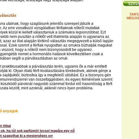
nak kézszaga, testszaga vagy szájszaga alapján.
TART
választás
MEGOS
rra utalnak, hogy szaglásunk jelentős szerepet játszik a
. Az erre vonatkozó vizsgálatban férfiaknak nőkről mutattak
lyek közül ki kellett választaniuk a számukra legvonzóbbat. Ezt
sebb nem pusztán a nőktől vett illatminta alapján is ugyanarra az
tt, azaz az illat alapján történő választás megegyezett a külső lapján
ással. Ezek szerint a férfiak nyugodtan az orrukra bízhatják magukat
s viszont, hogy a nőkről nem bizonyosodott be ugyanez.
gyengébb nemet a hormonális hatások következtében csak a
kában segíti a párválasztásban az orruk.
 praktikusabbak a párválasztás terén, ugyanis ők a már említett
lják ki. Olyan illatú férfi kiválasztására törekednek, akinek génje a
a sajátjuktól, biztosítva így a megfelelő utódlást. Ez a bizonyos gén
mmunrendszerrel van összefüggésben, és egyes felmérések szerint
küszködő pároknál nagyobb számmal fordul elő hasonlóság a férfi
zata között, mint azoknál, akiknél nincs ilyen probléma.
ó anyagok
t titkai
ok, ha túl sok parfümöt locsol magára egy nő
 szagolhat ki a mesterséges orr