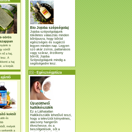
atunk
Bio Jojoba szépségolaj
Jojoba szépségolajunk
tökéletes választás minden
s-sörös
bőrtípusra, hogy bőröd
szappan
egészséges és sugárzó
legyen minden nap. Legyen
nyáink is
szó akár zsíros, pattanásos
gy sörtől
vagy száraz, érzékeny
 nő a haj,
bőrről, Jojoba
 lesz. A
Szépségolajunk mindig a
kkenti a haj
segítségedre lesz.
t, a korpát.
- Egészségpláza
ajánlatunk -
ajánló
Újratölthető
hallókészülék
Ez a Láthatatlan
ító koktél
Hallókészülék lehetővé teszi,
hogy a televíziót kényelmes,
osabb és
alacsony hangerőn
ebb
élvezhesse, és a
kből, melyek
beszélgetések, sőt a
 serkentik a