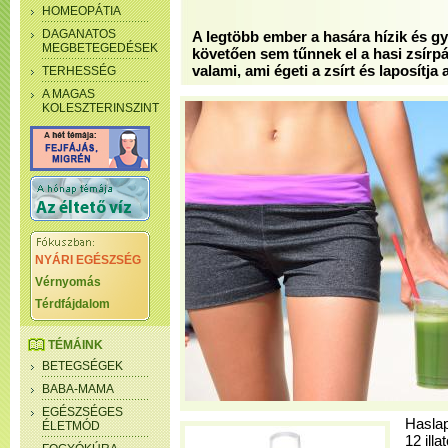
HOMEOPÁTIA
DAGANATOS
A legtöbb ember a hasára hízik és g
MEGBETEGEDÉSEK
követően sem tűnnek el a hasi zsírpá
valami, ami égeti a zsírt és laposítja 
TERHESSÉG
A MAGAS
KOLESZTERINSZINT
NYÁRI EGÉSZSÉG
Vérnyomás
Térdfájdalom
TÉMÁINK
BETEGSÉGEK
BABA-MAMA
EGÉSZSÉGES
Haslap
ÉLETMÓD
12 ill