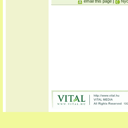
email this page
|
Nyo