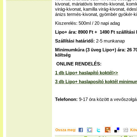
kivonat, máriatövis termés-kivonat, komló
virág-kivonat, kamilla virág-kivonat, éd
ánizs termés-kivonat, gyömbér gyökér-ki
Kiszerelés: 500ml / 20 napi adag
Lipo+ ára: 8900 Ft + 1490 Ft szállítási
Szállítási határidő:
2-5 munkanap
Minimumkúra (
3 üveg Lipo+) ára: 26 70
költség
ONLINE RENDELÉS:
1 db Lipo+ haslapító koktél>>
3 db Lipo+ haslaposító koktél minimu
Telefonon:
9-17 óra között a vevőszolgá
Ossza meg:
Köv