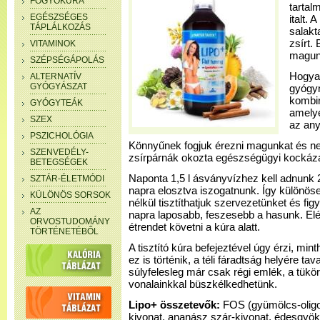
FOGYÓKÚRA
tartal
EGÉSZSÉGES
italt. 
TÁPLÁLKOZÁS
salakt
zsírt.
VITAMINOK
magun
SZÉPSÉGÁPOLÁS
Hogya
ALTERNATÍV
GYÓGYÁSZAT
gyógy
kombin
GYÓGYTEÁK
amelye
SZEX
az any
PSZICHOLÓGIA
Könnyűnek fogjuk érezni magunkat és ne
SZENVEDÉLY-
zsírpárnák okozta egészségügyi kockáza
BETEGSÉGEK
Naponta 1,5 l ásványvízhez kell adnunk
SZTÁR-ÉLETMÓDI
napra elosztva iszogatnunk. Így különös
KÜLÖNÖS SORSOK
nélkül tisztíthatjuk szervezetünket és fig
AZ
napra laposabb, feszesebb a hasunk. El
ORVOSTUDOMÁNY
étrendet követni a kúra alatt.
TÖRTÉNETÉBŐL
A tisztító kúra befejeztével úgy érzi, min
ez is történik, a téli fáradtság helyére tav
súlyfelesleg már csak régi emlék, a tükör 
vonalainkkal büszkélkedhetünk.
Lipo+ összetevők:
FOS (gyümölcs-oligo
kivonat, ananász szár-kivonat, édesgyöké