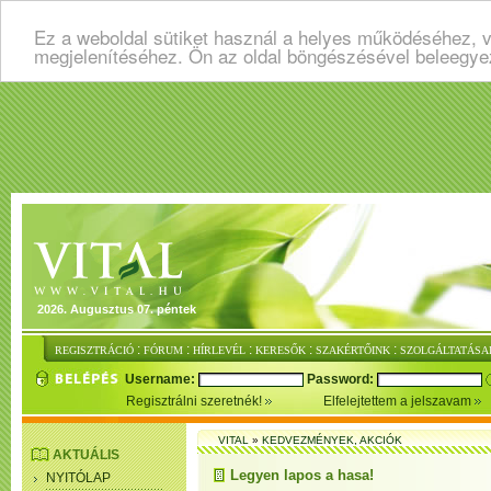
Ez a weboldal sütiket használ a helyes működéséhez, v
megjelenítéséhez. Ön az oldal böngészésével beleegye
2026. Augusztus 07. péntek
:
:
:
:
:
REGISZTRÁCIÓ
FÓRUM
HÍRLEVÉL
KERESŐK
SZAKÉRTŐINK
SZOLGÁLTATÁSA
Username:
Password:
Regisztrálni szeretnék!
Elfelejtettem a jelszavam
VITAL
»
KEDVEZMÉNYEK, AKCIÓK
AKTUÁLIS
Legyen lapos a hasa!
NYITÓLAP