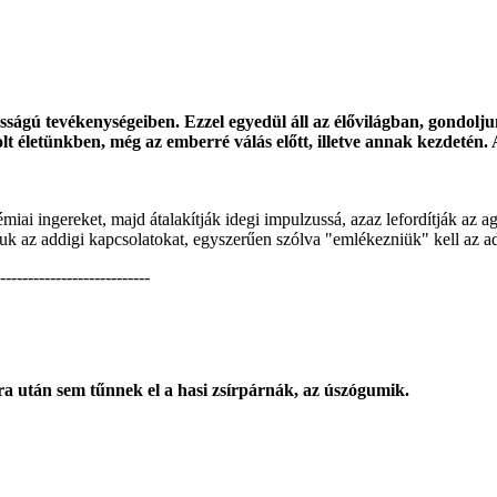
sságú tevékenységeiben. Ezzel egyedül áll az élővilágban, gondoljun
 életünkben, még az emberré válás előtt, illetve annak kezdetén. 
miai ingereket, majd átalakítják idegi impulzussá, azaz lefordítják az a
iuk az addigi kapcsolatokat, egyszerűen szólva "emlékezniük" kell az a
---------------------------
ra után sem tűnnek el a hasi zsírpárnák, az úszógumik.