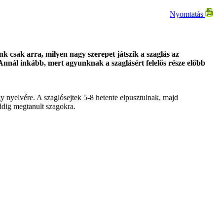
Nyomtatás
k csak arra, milyen nagy szerepet játszik a szaglás az
Annál inkább, mert agyunknak a szaglásért felelős része előbb
gy nyelvére. A szaglósejtek 5-8 hetente elpusztulnak, majd
ddig megtanult szagokra.