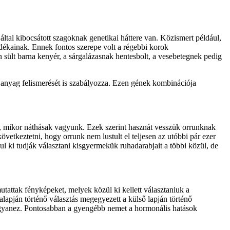
által kibocsátott szagoknak genetikai háttere van. Közismert például,
ékainak. Ennek fontos szerepe volt a régebbi korok
 sült barna kenyér, a sárgalázasnak hentesbolt, a vesebetegnek pedig
en anyag felismerését is szabályozza. Ezen gének kombinációja
, mikor náthásak vagyunk. Ezek szerint hasznát vesszük orrunknak
övetkeztetni, hogy orrunk nem lustult el teljesen az utóbbi pár ezer
ki tudják választani kisgyermekük ruhadarabjait a többi közül, de
utattak fényképeket, melyek közül ki kellett választaniuk a
 alapján történő választás megegyezett a külső lapján történő
e ugyanez. Pontosabban a gyengébb nemet a hormonális hatások