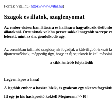
Forrás: Vital.hu (
https://www.vital.hu
)
Szagok és illatok, szaglenyomat
Az ember elsősorban látására és hallására hagyatkozik életfonto
állatoknál. Orrunknak valaha persze sokkal nagyobb szerepe volt
létezett, mint az ún. gondolkodó agy.
Az orrunkban található szaglósejtek fogadják a külvilágból érkező ké
újrateremtődnek, mégpedig úgy, hogy az új sejteknek le kell másoln
-------------------------------------
a cikk lentebb folytatódik
---------------
Legyen lapos a hasa!
A legtöbb ember a hasára hízik, és gyakran egy sikeres fogyókú
Itt egy jó kis haslaposító koktél! Megnézem >>
[0]