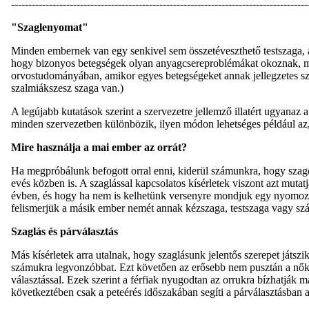
--------------------------------------------------------------------------------------
"Szaglenyomat"
Minden embernek van egy senkivel sem összetéveszthető testszaga, ame
hogy bizonyos betegségek olyan anyagcsereproblémákat okoznak, mel
orvostudományában, amikor egyes betegségeket annak jellegzetes szag
szalmiákszesz szaga van.)
A legújabb kutatások szerint a szervezetre jellemző illatért ugyanaz
minden szervezetben különbözik, ilyen módon lehetséges például az
Mire használja a mai ember az orrát?
Ha megpróbálunk befogott orral enni, kiderül számunkra, hogy szag
evés közben is. A szaglással kapcsolatos kísérletek viszont azt mutat
évben, és hogy ha nem is kelhetünk versenyre mondjuk egy nyomozók
felismerjük a másik ember nemét annak kézszaga, testszaga vagy szá
Szaglás és párválasztás
Más kísérletek arra utalnak, hogy szaglásunk jelentős szerepet játsz
számukra legvonzóbbat. Ezt követően az erősebb nem pusztán a nőktől v
választással. Ezek szerint a férfiak nyugodtan az orrukra bízhatjá
következtében csak a peteérés időszakában segíti a párválasztásban a