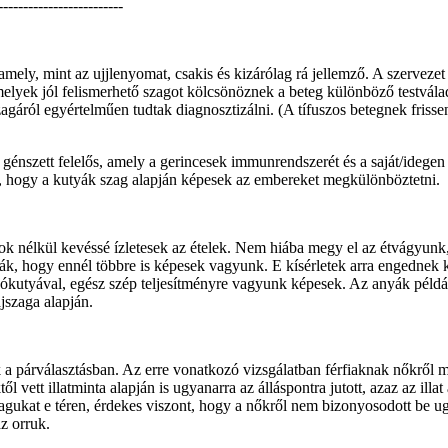
-------------------------
ly, mint az ujjlenyomat, csakis és kizárólag rá jellemző. A szervezet 
yek jól felismerhető szagot kölcsönöznek a beteg különböző testválad
áról egyértelműen tudtak diagnosztizálni. (A tífuszos betegnek frissen
 a génszett felelős, amely a gerincesek immunrendszerét és a saját/ideg
, hogy a kutyák szag alapján képesek az embereket megkülönböztetni.
ok nélkül kevéssé ízletesek az ételek. Nem hiába megy el az étvágyunk
ják, hogy ennél többre is képesek vagyunk. E kísérletek arra engednek k
utyával, egész szép teljesítményre vagyunk képesek. Az anyák például 
jszaga alapján.
ik a párválasztásban. Az erre vonatkozó vizsgálatban férfiaknak nőkről m
ett illatminta alapján is ugyanarra az álláspontra jutott, azaz az illat
k magukat e téren, érdekes viszont, hogy a nőkről nem bizonyosodott b
z orruk.