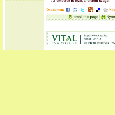
Az emberek is érzik a félelem szagát
Ossza meg:
Köv
email this page
|
Nyom