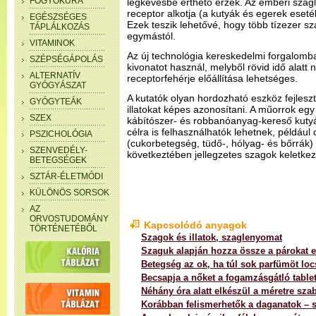
FOGYÓKÚRA
legkevésbé érthető érzék. Az emberi sza
receptor alkotja (a kutyák és egerek eset
EGÉSZSÉGES
Ezek teszik lehetővé, hogy több tízezer 
TÁPLÁLKOZÁS
egymástól.
VITAMINOK
Az új technológia kereskedelmi forgalomb
SZÉPSÉGÁPOLÁS
kivonatot használ, melyből rövid idő alat
ALTERNATÍV
receptorfehérje előállítása lehetséges.
GYÓGYÁSZAT
A kutatók olyan hordozható eszköz fejlesz
GYÓGYTEÁK
illatokat képes azonosítani. A műorrok egy 
SZEX
kábítószer- és robbanóanyag-kereső kuty
célra is felhasználhatók lehetnek, például
PSZICHOLÓGIA
(cukorbetegség, tüdő-, hólyag- és bőrrák)
SZENVEDÉLY-
következtében jellegzetes szagok keletke
BETEGSÉGEK
SZTÁR-ÉLETMÓDI
KÜLÖNÖS SORSOK
AZ
ORVOSTUDOMÁNY
Kapcsolódó anyagok
TÖRTÉNETÉBŐL
Szagok és illatok, szaglenyomat
Szaguk alapján hozza össze a párokat e
Betegség az ok, ha túl sok parfümöt lo
Becsapja a nőket a fogamzásgátló tablet
Néhány óra alatt elkészül a méretre sza
Korábban felismerhetők a daganatok – 