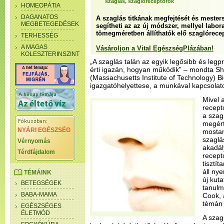
szaglás, szaglóreceptorok
HOMEOPÁTIA
DAGANATOS
A szaglás titkának megfejtését és mesters
MEGBETEGEDÉSEK
segítheti az az új módszer, mellyel labo
tömegméretben állíthatók elő szaglórece
TERHESSÉG
A MAGAS
Vásároljon a Vital EgészségPlázában!
KOLESZTERINSZINT
„A szaglás talán az egyik legősibb és legp
érti igazán, hogyan működik” – mondta 
(Massachusetts Institute of Technology) 
igazgatóhelyettese, a munkával kapcsolat
Mivel 
recept
a szag
megért
NYÁRI EGÉSZSÉG
mostan
szaglá
Vérnyomás
akadál
Térdfájdalom
recept
tisztí
áll ny
TÉMÁINK
új kut
BETEGSÉGEK
tanulm
BABA-MAMA
Cook, 
témán 
EGÉSZSÉGES
ÉLETMÓD
A szag