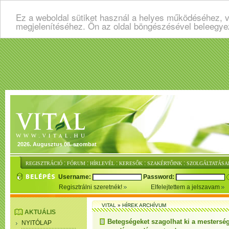
Ez a weboldal sütiket használ a helyes működéséhez, v
megjelenítéséhez. Ön az oldal böngészésével beleegye
2026. Augusztus 08. szombat
:
:
:
:
:
REGISZTRÁCIÓ
FÓRUM
HÍRLEVÉL
KERESŐK
SZAKÉRTŐINK
SZOLGÁLTATÁSA
Username:
Password:
Regisztrálni szeretnék!
Elfelejtettem a jelszavam
VITAL
»
HÍREK ARCHÍVUM
AKTUÁLIS
Betegségeket szagolhat ki a mesterség
NYITÓLAP