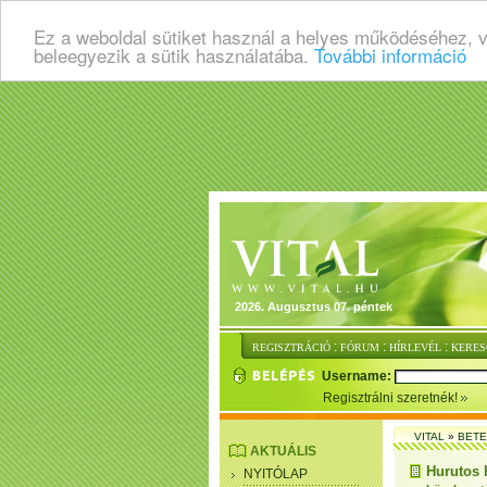
Ez a weboldal sütiket használ a helyes működéséhez, 
beleegyezik a sütik használatába.
További információ
2026. Augusztus 07. péntek
:
:
:
REGISZTRÁCIÓ
FÓRUM
HÍRLEVÉL
KERES
Username:
Regisztrálni szeretnék!
VITAL
»
BET
AKTUÁLIS
Hurutos 
NYITÓLAP