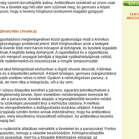
ség szerint lázcsillapítók adása. Antibiotikum szedését az orvos csak
, ha a tünetek egy hét után sem szűnnek meg, és gennyes a köpet.
yozni, hogy a heveny hörghurut rendszerint magától gyógyuló
TART
MEGOS
 (bronchitis chronica)
 gyulladásos megbetegedései közül gyakorisága miatt a krónikus
gészségügyi problémát jelent. Idült hörghurutban azok a betegek
k évente több mint három hónapon át köhögnek, és tüneteik legalább
llnak.A legtöbb beteg dohányzik. A cigarettafüst és a cigarettázás
uló mérgező anyagok bénítják a légutak nyálkahártyájának csillóit,
gők nyáktermelést és összehúzzák a hörgők simaizomzatát.
ut akut fellángolását elsősorban a légúti vírusok okozzák. A klinikai
 és a köpetürítés jellemző. A köpet bőséges, gennyes (sárgászöldes)
sabb esetben véres is lehet. Gyakori a nehézlégzéses panasz, a
ál, de nem ritka a hidegrázás, sőt a láz sem.
 súlyos állapotba kerülhet a páciens, egyaránt jelentkezhetnek a
elégtelenség tünetei. Ilyen esetekben mindenképpen keressük fel
 aki a panaszok, tünetek alapján a legmegfelelőbb kezelési módot
ha szükséges javaslatot tesz a kórházba utalásra. A mellkas
 elengedhetetlen a tüdőgyulladás kizárása céljából. A köpet
vizsgálata szintén fontos annak eldöntéséhez, hogy ha antibiotikus
es, mely készítmény részesíthető előnyben. Az antibiotikus kezelés
apig tart.
és nyákoldók általában mérséklik a tüneteket és a panaszokat. Fontos
gyasztás, nehogy a váladék besűrűsödjön. Köhögéscsillapítók
m javasoljuk, mert ha a folyadék felköhögése elmarad, az