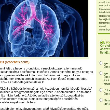
zsírok zsí
bomlását 
tápanyago
felszívódá
Hatóanyag
hozzájárul
testtömeg
étrend
eredmény
PO
Ön elo
összet
listáját
ut (bronchitis acuta)
Igen
élel
mint felét, a heveny bronchitist, vírusok okozzák, a fennmaradó
lakulásukért a baktériumok felelősek. Annak ellenére, hogy a betegek
Igen
n gyakran találhatók különböző baktériumok, mégis ritka az
élel
ktériumok okozta bronchitis acuta. Az ilyen típusú megbetegedés
és a
 szív- és tüdőbetegeknél alakul ki.
kozm
e főként a köhögés jellemző, amely kezdetben nem jár köpetürítéssel. A
Ritk
n kíséri a szegycsont mögötti égő érzés. A hőemelkedés is általános
élel
láz ritkán fordul elő. A tüdőgyulladásra jellemző kopogtatási és
téréseket nem találjuk, a mellkas röntgenképén beszűrődés
Nem,
a utaló árnyék) nem látható.
soha
ntosabb elemei az ágynyugalom, a bő folyadékfogyasztás; köptetők,