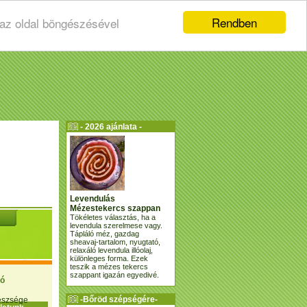
Rendben
 az oldal böngészésével
- 2026 ajánlata -
Levendulás
Mézestekercs szappan
Tökéletes választás, ha a
levendula szerelmese vagy.
Tápláló méz, gazdag
sheavaj-tartalom, nyugtató,
relaxáló levendula illóolaj,
különleges forma. Ezek
teszik a mézes tekercs
szappant igazán egyedivé.
ió
-Bőröd szépségére-
gészsége