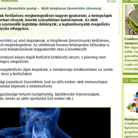
Ajánl
 bronchitis
OLDAL
-
rut (bronchitis acuta)
Idült hörghurut (bronchitis chronica)
tak fertőzéses megbetegedései nagyon gyakoriak; a betegségek
orban vírusok, kisebb százalékban baktériumok. Az idült
 szenvedők legtöbbje dohányzik; a leghatékonyabb megelőzés
nyzás elhagyása.
Csaláno
onchitis) az alsó légutaknak, a hörgőknek (bronchusok) fertőzéses,
sampon
ült megbetegedése. Az utóbbinak heveny fellángolási időszakai is
Már nagya
urut kialakulásának leggyakoribb okai a következők:
tudták, ho
gyorsabban
rokozó képes légúti fertőzést (infekciót) okozni, s jelenleg nem
fényesebb
jlagos megelőzés.
csalán csö
cseppfertőzés útján terjednek, a mindennapi érintkezésben ez szinte
zsírosságá
teszi a fertőződést.
Vital 
ági populáció összetétele (sok az idős ember, akik immunológiai
vésbé képesek a védekezésre).
, gazdasági helyzet (szegénység, táplálkozási hiányosságok,
s, kevés az aktív sportolást űző ember stb.).
Haslapos
A legillat
legízletes
gyógyfűve
együttesen