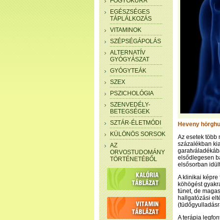
FOGYÓKÚRA
EGÉSZSÉGES
TÁPLÁLKOZÁS
VITAMINOK
SZÉPSÉGÁPOLÁS
ALTERNATÍV
GYÓGYÁSZAT
GYÓGYTEÁK
SZEX
PSZICHOLÓGIA
SZENVEDÉLY-
BETEGSÉGEK
SZTÁR-ÉLETMÓDI
Heveny hörghur
KÜLÖNÖS SORSOK
Az esetek több 
százalékban kia
AZ
garatváladékába
ORVOSTUDOMÁNY
elsődlegesen ba
TÖRTÉNETÉBŐL
elsősorban idült
A klinikai képr
köhögést gyakra
tünet, de magas 
hallgatózási el
(tüdőgyulladásr
A terápia legfo