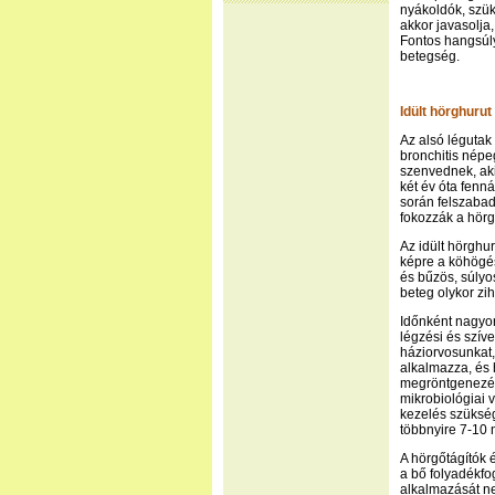
nyákoldók, szük
akkor javasolja
Fontos hangsúl
betegség.
Idült hörghurut
Az alsó légutak
bronchitis népe
szenvednek, aki
két év óta fenná
során felszabad
fokozzák a hör
Az idült hörghur
képre a köhögés
és bűzös, súlyo
beteg olykor zih
Időnként nagyon
légzési és szív
háziorvosunkat,
alkalmazza, és 
megröntgenezése
mikrobiológiai 
kezelés szükség
többnyire 7-10 n
A hörgőtágítók 
a bő folyadékfo
alkalmazását ne