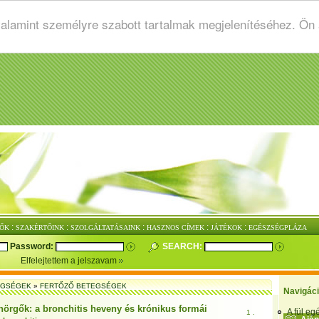
valamint személyre szabott tartalmak megjelenítéséhez. Ön
:
:
:
:
:
ŐK
SZAKÉRTŐINK
SZOLGÁLTATÁSAINK
HASZNOS CÍMEK
JÁTÉKOK
EGÉSZSÉGPLÁZA
Password:
SEARCH:
Elfelejtettem a jelszavam
EGSÉGEK
»
FERTŐZŐ BETEGSÉGEK
Navigác
hörgők: a bronchitis heveny és krónikus formái
A fül e
1 .