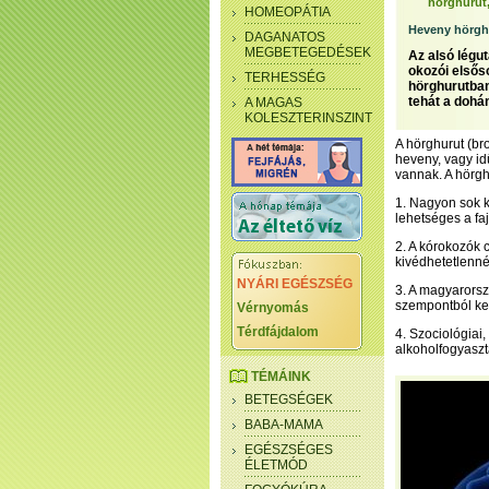
hörghurut,
HOMEOPÁTIA
Heveny hörghu
DAGANATOS
MEGBETEGEDÉSEK
Az alsó légu
okozói elsős
TERHESSÉG
hörghurutban
tehát a dohá
A MAGAS
KOLESZTERINSZINT
A hörghurut (br
heveny, vagy id
vannak. A hörgh
1. Nagyon sok kó
lehetséges a fa
2. A kórokozók 
kivédhetetlenné 
NYÁRI EGÉSZSÉG
3. A magyarorsz
szempontból ke
Vérnyomás
Térdfájdalom
4. Szociológiai
alkoholfogyasztá
TÉMÁINK
BETEGSÉGEK
BABA-MAMA
EGÉSZSÉGES
ÉLETMÓD