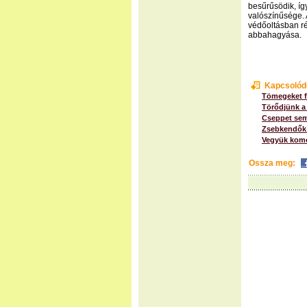
besűrűsödik, í
valószínűsége. 
védőoltásban r
abbahagyása.
Kapcsolód
Tömegeket f
Törődjünk a
Cseppet sem
Zsebkendők 
Vegyük komo
Ossza meg: