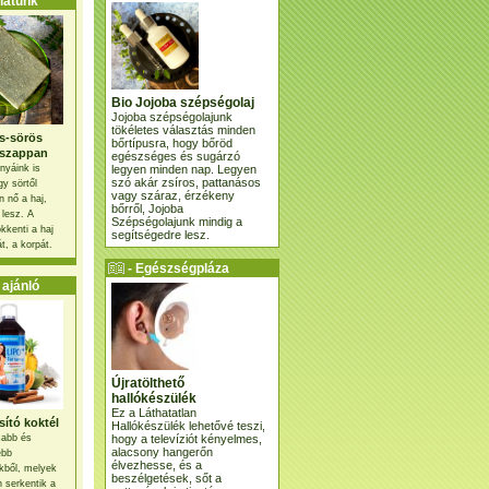
atunk
Bio Jojoba szépségolaj
Jojoba szépségolajunk
tökéletes választás minden
s-sörös
bőrtípusra, hogy bőröd
szappan
egészséges és sugárzó
legyen minden nap. Legyen
nyáink is
szó akár zsíros, pattanásos
gy sörtől
vagy száraz, érzékeny
 nő a haj,
bőrről, Jojoba
 lesz. A
Szépségolajunk mindig a
kkenti a haj
segítségedre lesz.
t, a korpát.
- Egészségpláza
ajánlatunk -
ajánló
Újratölthető
hallókészülék
Ez a Láthatatlan
ító koktél
Hallókészülék lehetővé teszi,
hogy a televíziót kényelmes,
osabb és
alacsony hangerőn
ebb
élvezhesse, és a
kből, melyek
beszélgetések, sőt a
 serkentik a