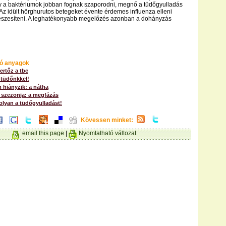
gy a baktériumok jobban fognak szaporodni, megnő a tüdőgyulladás
Az idült hörghurutos betegeket évente érdemes influenza elleni
észesíteni. A leghatékonyabb megelőzés azonban a dohányzás
ó anyagok
ertőz a tbc
 tüdőnkkel!
 hiányzik: a nátha
szezonja: a megfázás
lyan a tüdőgyulladást!
Kövessen minket:
email this page
|
Nyomtatható változat