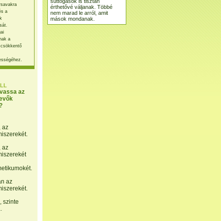
suttogások is tisztán
rsavakra
érthetővé váljanak. Többé
és a
nem marad le arról, amit
mások mondanak.
k
sát.
ai
nak a
 csökkentő
ességéhez.
LL
lvassa az
evők
?
, az
miszerekét.
, az
miszerekét
etikumokét.
án az
miszerekét.
 szinte
.