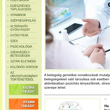
FOGYÓKÚRA
EGÉSZSÉGES
TÁPLÁLKOZÁS
VITAMINOK
SZÉPSÉGÁPOLÁS
ALTERNATÍV
GYÓGYÁSZAT
GYÓGYTEÁK
SZEX
PSZICHOLÓGIA
SZENVEDÉLY-
BETEGSÉGEK
SZTÁR-ÉLETMÓDI
KÜLÖNÖS SORSOK
AZ
A betegség genetikai vonatkozását mutatj
ORVOSTUDOMÁNY
betegségekkel való társulása sok esetben 
TÖRTÉNETÉBŐL
aktivitásában pszichés tényezőknek, stress
szerepe lehet.
-----------------------------------------------------
--
Ha 