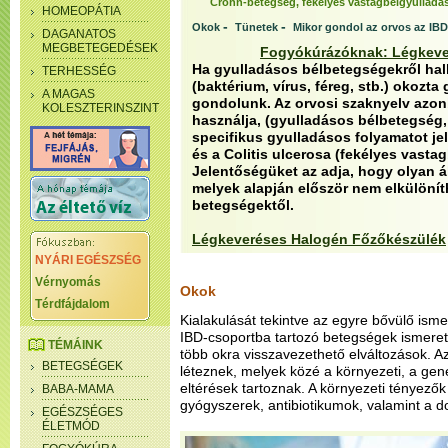
Crohn-betegség, fekélyes vastagbélgyulladá
HOMEOPÁTIA
-
-
Okok
Tünetek
Mikor gondol az orvos az IBD
DAGANATOS
MEGBETEGEDÉSEK
Fogyókúrázóknak: Légkeve
Ha gyulladásos bélbetegségekről hal
TERHESSÉG
(baktérium, vírus, féreg, stb.) okozt
A MAGAS
gondolunk. Az orvosi szaknyelv azonb
KOLESZTERINSZINT
használja, (gyulladásos bélbetegség,
specifikus gyulladásos folyamatot je
és a Colitis ulcerosa (fekélyes vasta
Jelentőségüket az adja, hogy olyan á
melyek alapján először nem elkülöní
betegségektől.
Légkeveréses Halogén Főzőkészülék
NYÁRI EGÉSZSÉG
Vérnyomás
Okok
Térdfájdalom
Kialakulását tekintve az egyre bővülő isme
IBD-csoportba tartozó betegségek ismeret
TÉMÁINK
több okra visszavezethető elváltozások. Az
BETEGSÉGEK
léteznek, melyek közé a környezeti, a ge
eltérések tartoznak. A környezeti tényezők
BABA-MAMA
gyógyszerek, antibiotikumok, valamint a d
EGÉSZSÉGES
ÉLETMÓD