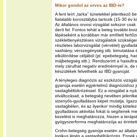
Mikor gondol az orvos az IBD-re?
A fent leírt „tarka” tünetekkel jelentkező 
fiatalabb korosztályba tartozik (15-30 év 
Az általános orvosi vizsgálat sokszor csa
derít fel. Fontos tehát a beteg további kiv
lépéseként a korábban már említett fertő
széklettenyésztéses vizsgálatok szüksége
részletes laborvizsgálat (vérvétel) gyull
vashiány, vérszegénység stb. kimutatása
elkülönítése céljából (pl. epebetegség, ha
májbetegség stb.). Rendszerint a hasiultr
mely zárulhat negatív eredménnyel is, de
készülékek felvethetik az IBD gyanúját.
A tényleges diagnózis az eszközös vizsgála
gyanúja esetén egyértelmű diagnózishoz j
vastagbéltükrözéssel. Ez a vizsgálat a nyá
elváltozásait, a betegség nevében jelentk
vizenyős-gyulladásos képet mutatja. Igazol
vastagbélen, és az ilyenkor mindig kötelez
gyulladásos aktivitás fokát is segítenek m
kezelést is meghatározza, hiszen a terápiá
gyógyszerforma meghatározója az érintett
Crohn-betegség gyanúja esetén az általán
logikus lépés a vastagbéltükrözés. Ennek 