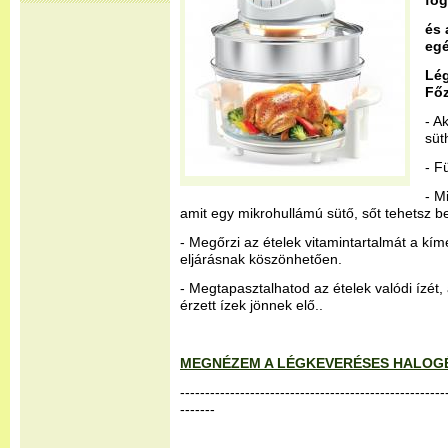
fog
és 
egé
Lé
Fő
- A
süt
- F
- M
amit egy mikrohullámú sütő, sőt tehetsz bel
- Megőrzi az ételek vitamintartalmát a kím
eljárásnak köszönhetően.
- Megtapasztalhatod az ételek valódi ízét
érzett ízek jönnek elő..
MEGNÉZEM A LÉGKEVERÉSES HALOG
-----------------------------------------------------
-------