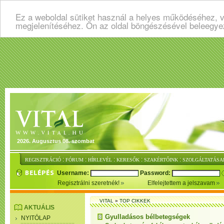
Ez a weboldal sütiket használ a helyes működéséhez, v
megjelenítéséhez. Ön az oldal böngészésével beleegye
2026. Augusztus 08. szombat
:
:
:
:
:
REGISZTRÁCIÓ
FÓRUM
HÍRLEVÉL
KERESŐK
SZAKÉRTŐINK
SZOLGÁLTATÁSA
Username:
Password:
Regisztrálni szeretnék!
Elfelejtettem a jelszavam
VITAL
»
TOP CIKKEK
AKTUÁLIS
Gyulladásos bélbetegségek
NYITÓLAP