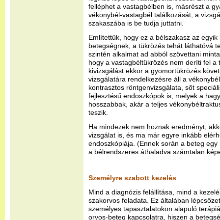
felléphet a vastagbélben is, másrészt a gya
vékonybél-vastagbél találkozását, a vizsg
szakaszába is be tudja juttatni.
Említettük, hogy ez a bélszakasz az egyik
betegségnek, a tükrözés tehát láthatóvá tes
szintén alkalmat ad abból szövettani mint
hogy a vastagbéltükrözés nem deríti fel a t
kivizsgálást ekkor a gyomortükrözés követ
vizsgálatára rendelkezésre áll a vékonybé
kontrasztos röntgenvizsgálata, sőt speciál
fejlesztésű endoszkópok is, melyek a ha
hosszabbak, akár a teljes vékonybéltraktus
teszik.
Ha mindezek nem hoznak eredményt, akko
vizsgálat is, és ma már egyre inkább elér
endoszkópiája. (Ennek során a beteg egy m
a bélrendszeres áthaladva számtalan képet
Személyre szabott kezelés
Mind a diagnózis felállítása, mind a kezel
szakorvos feladata. Ez általában lépcsőze
személyes tapasztalatokon alapuló terápiát
orvos-beteg kapcsolatra, hiszen a betegsé