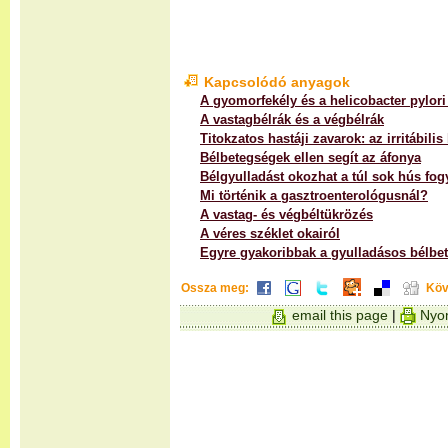
Kapcsolódó anyagok
A gyomorfekély és a helicobacter pylor
A vastagbélrák és a végbélrák
Titokzatos hastáji zavarok: az irritábili
Bélbetegségek ellen segít az áfonya
Bélgyulladást okozhat a túl sok hús fog
Mi történik a gasztroenterológusnál?
A vastag- és végbéltükrözés
A véres széklet okairól
Egyre gyakoribbak a gyulladásos bélbe
Ossza meg:
Köv
email this page
|
Nyom