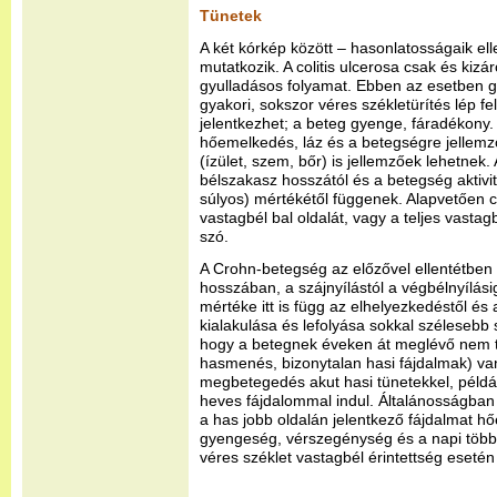
Tünetek
A két kórkép között – hasonlatosságaik el
mutatkozik. A colitis ulcerosa csak és kizá
gyulladásos folyamat. Ebben az esetben g
gyakori, sokszor véres székletürítés lép f
jelentkezhet; a beteg gyenge, fáradékony. 
hőemelkedés, láz és a betegségre jellemző
(ízület, szem, bőr) is jellemzőek lehetnek.
bélszakasz hosszától és a betegség aktiv
súlyos) mértékétől függenek. Alapvetően 
vastagbél bal oldalát, vagy a teljes vastagb
szó.
A Crohn-betegség az előzővel ellentétben 
hosszában, a szájnyílástól a végbélnyílási
mértéke itt is függ az elhelyezkedéstől és 
kialakulása és lefolyása sokkal széleseb
hogy a betegnek éveken át meglévő nem t
hasmenés, bizonytalan hasi fájdalmak) van
megbetegedés akut hasi tünetekkel, példá
heves fájdalommal indul. Általánosságban 
a has jobb oldalán jelentkező fájdalmat h
gyengeség, vérszegénység és a napi többs
véres széklet vastagbél érintettség esetén 