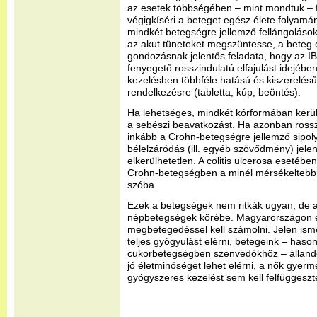
az esetek többségében – mint mondtuk – f
végigkíséri a beteget egész élete folyamán
mindkét betegségre jellemző fellángolások
az akut tüneteket megszüntesse, a beteg é
gondozásnak jelentős feladata, hogy az I
fenyegető rosszindulatú elfajulást idejébe
kezelésben többféle hatású és kiszerelés
rendelkezésre (tabletta, kúp, beöntés).
Ha lehetséges, mindkét kórformában kerüln
a sebészi beavatkozást. Ha azonban rosszi
inkább a Crohn-betegségre jellemző sipol
bélelzáródás (ill. egyéb szövődmény) jelen
elkerülhetetlen. A colitis ulcerosa esetében
Crohn-betegségben a minél mérsékeltebb 
szóba.
Ezek a betegségek nem ritkák ugyan, de a
népbetegségek körébe. Magyarországon é
megbetegedéssel kell számolni. Jelen ism
teljes gyógyulást elérni, betegeink – haso
cukorbetegségben szenvedőkhöz – álland
jó életminőséget lehet elérni, a nők gyerme
gyógyszeres kezelést sem kell felfüggeszt