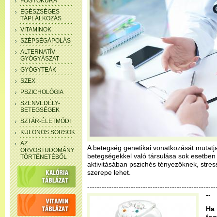
FOGYÓKÚRA
EGÉSZSÉGES
TÁPLÁLKOZÁS
VITAMINOK
SZÉPSÉGÁPOLÁS
ALTERNATÍV
GYÓGYÁSZAT
GYÓGYTEÁK
SZEX
PSZICHOLÓGIA
SZENVEDÉLY-
BETEGSÉGEK
SZTÁR-ÉLETMÓDI
KÜLÖNÖS SORSOK
AZ
A betegség genetikai vonatkozását mutatj
ORVOSTUDOMÁNY
betegségekkel való társulása sok esetben 
TÖRTÉNETÉBŐL
aktivitásában pszichés tényezőknek, stress
szerepe lehet.
-----------------------------------------------------
--
Ha 