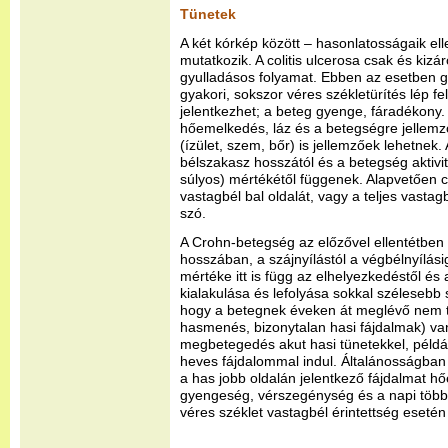
Tünetek
A két kórkép között – hasonlatosságaik el
mutatkozik. A colitis ulcerosa csak és kizá
gyulladásos folyamat. Ebben az esetben g
gyakori, sokszor véres székletürítés lép f
jelentkezhet; a beteg gyenge, fáradékony. 
hőemelkedés, láz és a betegségre jellemző
(ízület, szem, bőr) is jellemzőek lehetnek.
bélszakasz hosszától és a betegség aktiv
súlyos) mértékétől függenek. Alapvetően 
vastagbél bal oldalát, vagy a teljes vastagb
szó.
A Crohn-betegség az előzővel ellentétben 
hosszában, a szájnyílástól a végbélnyílási
mértéke itt is függ az elhelyezkedéstől és 
kialakulása és lefolyása sokkal széleseb
hogy a betegnek éveken át meglévő nem t
hasmenés, bizonytalan hasi fájdalmak) van
megbetegedés akut hasi tünetekkel, példá
heves fájdalommal indul. Általánosságban 
a has jobb oldalán jelentkező fájdalmat h
gyengeség, vérszegénység és a napi többs
véres széklet vastagbél érintettség esetén 