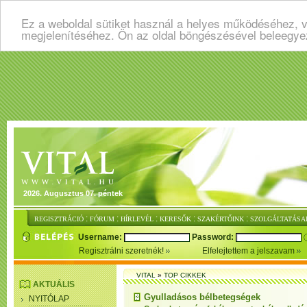
Ez a weboldal sütiket használ a helyes működéséhez, v
megjelenítéséhez. Ön az oldal böngészésével beleegye
2026. Augusztus 07. péntek
:
:
:
:
:
REGISZTRÁCIÓ
FÓRUM
HÍRLEVÉL
KERESŐK
SZAKÉRTŐINK
SZOLGÁLTATÁSA
Username:
Password:
Regisztrálni szeretnék!
Elfelejtettem a jelszavam
VITAL
»
TOP CIKKEK
AKTUÁLIS
Gyulladásos bélbetegségek
NYITÓLAP