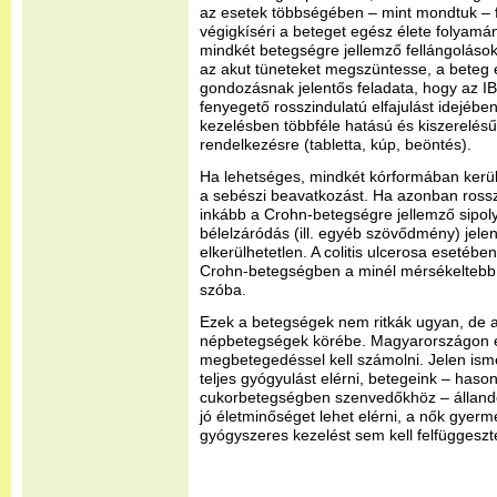
az esetek többségében – mint mondtuk – f
végigkíséri a beteget egész élete folyamán
mindkét betegségre jellemző fellángolások
az akut tüneteket megszüntesse, a beteg é
gondozásnak jelentős feladata, hogy az I
fenyegető rosszindulatú elfajulást idejébe
kezelésben többféle hatású és kiszerelés
rendelkezésre (tabletta, kúp, beöntés).
Ha lehetséges, mindkét kórformában kerüln
a sebészi beavatkozást. Ha azonban rosszi
inkább a Crohn-betegségre jellemző sipol
bélelzáródás (ill. egyéb szövődmény) jelen
elkerülhetetlen. A colitis ulcerosa esetében
Crohn-betegségben a minél mérsékeltebb 
szóba.
Ezek a betegségek nem ritkák ugyan, de a
népbetegségek körébe. Magyarországon é
megbetegedéssel kell számolni. Jelen ism
teljes gyógyulást elérni, betegeink – haso
cukorbetegségben szenvedőkhöz – álland
jó életminőséget lehet elérni, a nők gyerme
gyógyszeres kezelést sem kell felfüggeszt