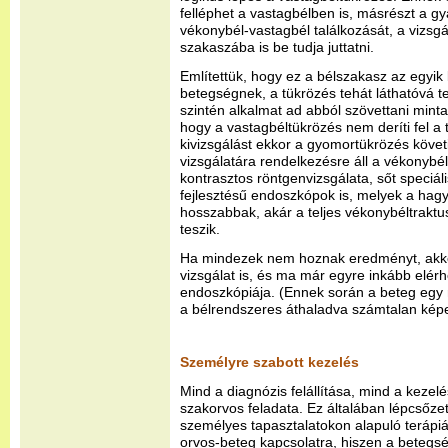
felléphet a vastagbélben is, másrészt a gya
vékonybél-vastagbél találkozását, a vizsg
szakaszába is be tudja juttatni.
Említettük, hogy ez a bélszakasz az egyik
betegségnek, a tükrözés tehát láthatóvá tes
szintén alkalmat ad abból szövettani mint
hogy a vastagbéltükrözés nem deríti fel a t
kivizsgálást ekkor a gyomortükrözés követ
vizsgálatára rendelkezésre áll a vékonybé
kontrasztos röntgenvizsgálata, sőt speciál
fejlesztésű endoszkópok is, melyek a ha
hosszabbak, akár a teljes vékonybéltraktus
teszik.
Ha mindezek nem hoznak eredményt, akko
vizsgálat is, és ma már egyre inkább elér
endoszkópiája. (Ennek során a beteg egy m
a bélrendszeres áthaladva számtalan képet
Személyre szabott kezelés
Mind a diagnózis felállítása, mind a kezel
szakorvos feladata. Ez általában lépcsőze
személyes tapasztalatokon alapuló terápiát
orvos-beteg kapcsolatra, hiszen a betegsé