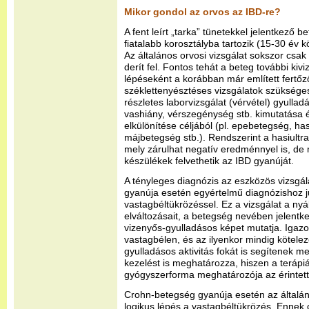
Mikor gondol az orvos az IBD-re?
A fent leírt „tarka” tünetekkel jelentkező 
fiatalabb korosztályba tartozik (15-30 év 
Az általános orvosi vizsgálat sokszor csa
derít fel. Fontos tehát a beteg további kiv
lépéseként a korábban már említett fertő
széklettenyésztéses vizsgálatok szüksége
részletes laborvizsgálat (vérvétel) gyull
vashiány, vérszegénység stb. kimutatása
elkülönítése céljából (pl. epebetegség, ha
májbetegség stb.). Rendszerint a hasiultr
mely zárulhat negatív eredménnyel is, de
készülékek felvethetik az IBD gyanúját.
A tényleges diagnózis az eszközös vizsgála
gyanúja esetén egyértelmű diagnózishoz j
vastagbéltükrözéssel. Ez a vizsgálat a nyá
elváltozásait, a betegség nevében jelentk
vizenyős-gyulladásos képet mutatja. Igazol
vastagbélen, és az ilyenkor mindig kötelez
gyulladásos aktivitás fokát is segítenek m
kezelést is meghatározza, hiszen a terápiá
gyógyszerforma meghatározója az érintett
Crohn-betegség gyanúja esetén az általán
logikus lépés a vastagbéltükrözés. Ennek 