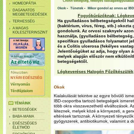
Crohn-betegség, fekélyes vastagbélgyulladá
HOMEOPÁTIA
-
-
Okok
Tünetek
Mikor gondol az orvos az IBD
DAGANATOS
MEGBETEGEDÉSEK
Fogyókúrázóknak: Légkeve
Ha gyulladásos bélbetegségekről hal
TERHESSÉG
(baktérium, vírus, féreg, stb.) okozt
A MAGAS
gondolunk. Az orvosi szaknyelv azonb
KOLESZTERINSZINT
használja, (gyulladásos bélbetegség,
specifikus gyulladásos folyamatot je
és a Colitis ulcerosa (fekélyes vasta
Jelentőségüket az adja, hogy olyan á
melyek alapján először nem elkülöní
betegségektől.
Légkeveréses Halogén Főzőkészülék
NYÁRI EGÉSZSÉG
Vérnyomás
Okok
Térdfájdalom
Kialakulását tekintve az egyre bővülő isme
IBD-csoportba tartozó betegségek ismeret
TÉMÁINK
több okra visszavezethető elváltozások. Az
BETEGSÉGEK
léteznek, melyek közé a környezeti, a ge
eltérések tartoznak. A környezeti tényezők
BABA-MAMA
gyógyszerek, antibiotikumok, valamint a d
EGÉSZSÉGES
ÉLETMÓD