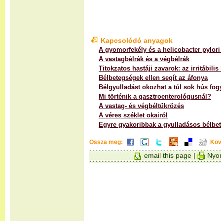
Kapcsolódó anyagok
A gyomorfekély és a helicobacter pylor
A vastagbélrák és a végbélrák
Titokzatos hastáji zavarok: az irritábili
Bélbetegségek ellen segít az áfonya
Bélgyulladást okozhat a túl sok hús fog
Mi történik a gasztroenterológusnál?
A vastag- és végbéltükrözés
A véres széklet okairól
Egyre gyakoribbak a gyulladásos bélbe
Ossza meg:
Köv
email this page
|
Nyom