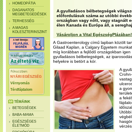
HOMEOPÁTIA
DAGANATOS
A gyulladásos bélbetegségek világsze
MEGBETEGEDÉSEK
előfordulásuk száma az utóbbi évekb
országban vagy nőtt, vagy stagnált e
TERHESSÉG
élen Kanada és Európa áll, a sereghaj
A MAGAS
KOLESZTERINSZINT
Vásároljon a Vital EgészségPlázában!
A Gastroenterology című lapban közölt tan
Gilaad Kaplan, a Calgary Egyetem munkatá
míg korábban a fejlődő országokban igen r
gyulladásos bélbetegségek, az iparosodás
helyekre is betört a kór.
A gyul
Crohn-
NYÁRI EGÉSZSÉG
vastagb
Vérnyomás
ulcero
a gyom
Térdfájdalom
terüle
a fekél
TÉMÁINK
fájdal
idősza
BETEGSÉGEK
Utóbbi
BABA-MAMA
végbél
hasgör
EGÉSZSÉGES
ÉLETMÓD
vérzéss