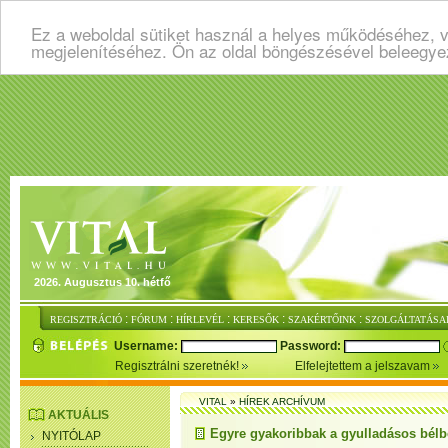
Ez a weboldal sütiket használ a helyes működéséhez, v
megjelenítéséhez. Ön az oldal böngészésével beleegye
2026. Augusztus 10. hétfő
:
:
:
:
:
REGISZTRÁCIÓ
FÓRUM
HÍRLEVÉL
KERESŐK
SZAKÉRTŐINK
SZOLGÁLTATÁSA
Username:
Password:
Regisztrálni szeretnék!
Elfelejtettem a jelszavam
VITAL
»
HÍREK ARCHÍVUM
AKTUÁLIS
Egyre gyakoribbak a gyulladásos bél
NYITÓLAP