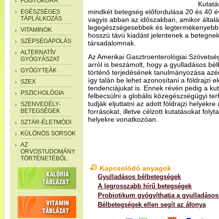
FOGYÓKÚRA
Kutatá
mindkét betegség előfordulása 20 és 40 év
EGÉSZSÉGES
TÁPLÁLKOZÁS
vagyis abban az időszakban, amikor álta
legegészségesebbek és legtermékenyebbe
VITAMINOK
hosszú távú kiadást jelentenek a betegne
SZÉPSÉGÁPOLÁS
társadalomnak.
ALTERNATÍV
Az Amerikai Gasztroenterológiai Szövets
GYÓGYÁSZAT
arról is beszámolt, hogy a gyulladásos bé
GYÓGYTEÁK
történő terjedésének tanulmányozása azért
így talán be lehet azonosítani a földrajzi 
SZEX
tendenciájukat is. Ennek révén pedig a ku
PSZICHOLÓGIA
felbecsülni a globális közegészségügyi ter
tudják eljuttatni az adott földrajzi helyek
SZENVEDÉLY-
BETEGSÉGEK
forrásokat, illetve célzott kutatásokat foly
helyekre vonatkozóan.
SZTÁR-ÉLETMÓDI
KÜLÖNÖS SORSOK
AZ
ORVOSTUDOMÁNY
TÖRTÉNETÉBŐL
Kapcsolódó anyagok
Gyulladásos bélbetegségek
A legrosszabb hírű betegségek
Probiotikum gyógyíthatja a gyulladásos
Bélbetegségek ellen segít az áfonya