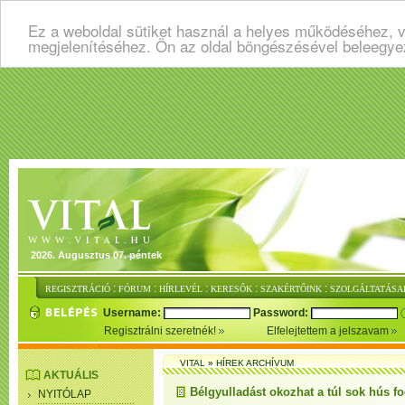
Ez a weboldal sütiket használ a helyes működéséhez, v
megjelenítéséhez. Ön az oldal böngészésével beleegye
2026. Augusztus 07. péntek
:
:
:
:
:
REGISZTRÁCIÓ
FÓRUM
HÍRLEVÉL
KERESŐK
SZAKÉRTŐINK
SZOLGÁLTATÁSA
Username:
Password:
Regisztrálni szeretnék!
Elfelejtettem a jelszavam
VITAL
»
HÍREK ARCHÍVUM
AKTUÁLIS
Bélgyulladást okozhat a túl sok hús f
NYITÓLAP