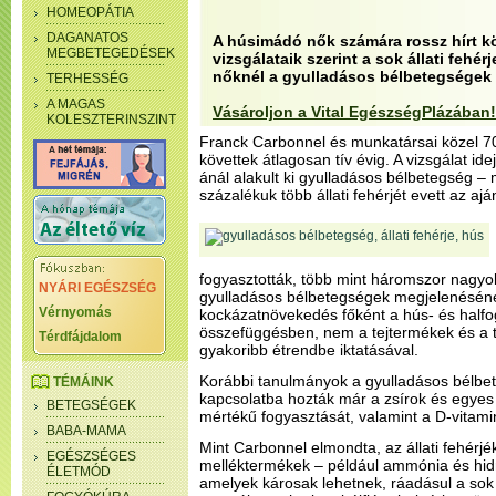
HOMEOPÁTIA
DAGANATOS
A húsimádó nők számára rossz hírt kö
MEGBETEGEDÉSEK
vizsgálataik szerint a sok állati fehé
nőknél a gyulladásos bélbetegségek 
TERHESSÉG
A MAGAS
Vásároljon a Vital EgészségPlázában!
KOLESZTERINSZINT
Franck Carbonnel és munkatársai közel 70
követtek átlagosan tív évig. A vizsgálat id
ánál alakult ki gyulladásos bélbetegség – m
százalékuk több állati fehérjét evett az aján
fogyasztották, több mint háromszor nagyo
NYÁRI EGÉSZSÉG
gyulladásos bélbetegségek megjelenésének.
Vérnyomás
kockázatnövekedés főként a hús- és halfog
összefüggésben, nem a tejtermékek és a t
Térdfájdalom
gyakoribb étrendbe iktatásával.
Korábbi tanulmányok a gyulladásos bélbet
TÉMÁINK
kapcsolatba hozták már a zsírok és egyes
BETEGSÉGEK
mértékű fogyasztását, valamint a D-vitami
BABA-MAMA
Mint Carbonnel elmondta, az állati fehérj
EGÉSZSÉGES
melléktermékek – például ammónia és hidr
ÉLETMÓD
amelyek károsak lehetnek, ráadásul a sok 