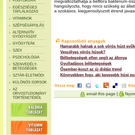
FOGYÓKÚRA
megváltoztathatja a bélflóra baktérium-össz
hangsúlyozta, hogy nincs szükség az állat
EGÉSZSÉGES
a szokásos, kiegyensúlyozott étrend javas
TÁPLÁLKOZÁS
VITAMINOK
SZÉPSÉGÁPOLÁS
ALTERNATÍV
GYÓGYÁSZAT
Kapcsolódó anyagok
GYÓGYTEÁK
Hamarabb halnak a sok vörös húst evők
SZEX
Veszélyes vörös húsok?
PSZICHOLÓGIA
Bélbetegségek ellen segít az áfonya
Gyulladásos bélbetegségek
SZENVEDÉLY-
BETEGSÉGEK
Ősember-koszt az új diétás trend
Könnyebben fogy, aki kevesebb húst es
SZTÁR-ÉLETMÓDI
KÜLÖNÖS SORSOK
Ossza meg:
Köv
AZ
ORVOSTUDOMÁNY
email this page
|
Nyom
TÖRTÉNETÉBŐL