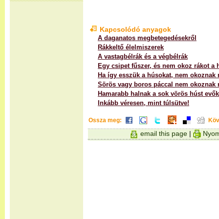
Kapcsolódó anyagok
A daganatos megbetegedésekről
Rákkeltő élelmiszerek
A vastagbélrák és a végbélrák
Egy csipet fűszer, és nem okoz rákot a
Ha így esszük a húsokat, nem okoznak 
Sörös vagy boros páccal nem okoznak 
Hamarabb halnak a sok vörös húst evők
Inkább véresen, mint túlsütve!
Ossza meg:
Köv
email this page
|
Nyom