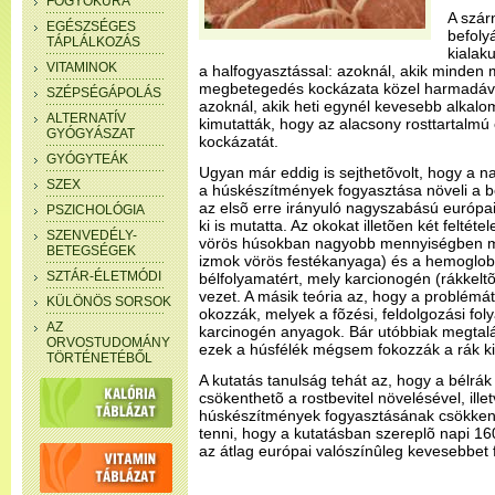
FOGYÓKÚRA
A szár
EGÉSZSÉGES
befoly
TÁPLÁLKOZÁS
kialak
VITAMINOK
a halfogyasztással: azoknál, akik minden 
megbetegedés kockázata közel harmadával
SZÉPSÉGÁPOLÁS
azoknál, akik heti egynél kevesebb alkalom
ALTERNATÍV
kimutatták, hogy az alacsony rosttartalmú 
GYÓGYÁSZAT
kockázatát.
GYÓGYTEÁK
Ugyan már eddig is sejthetõvolt, hogy a 
SZEX
a húskészítmények fogyasztása növeli a bé
az elsõ erre irányuló nagyszabású európai
PSZICHOLÓGIA
ki is mutatta. Az okokat illetõen két feltéte
SZENVEDÉLY-
vörös húsokban nagyobb mennyiségben me
BETEGSÉGEK
izmok vörös festékanyaga) és a hemoglobi
SZTÁR-ÉLETMÓDI
bélfolyamatért, mely karcionogén (rákkel
vezet. A másik teória az, hogy a problémát
KÜLÖNÖS SORSOK
okozzák, melyek a fõzési, feldolgozási fo
AZ
karcinogén anyagok. Bár utóbbiak megtalá
ORVOSTUDOMÁNY
ezek a húsfélék mégsem fokozzák a rák ki
TÖRTÉNETÉBŐL
A kutatás tanulság tehát az, hogy a bélrák
csökenthetõ a rostbevitel növelésével, ille
húskészítmények fogyasztásának csökkenté
tenni, hogy a kutatásban szereplõ napi 
az átlag európai valószínûleg kevesebbet 