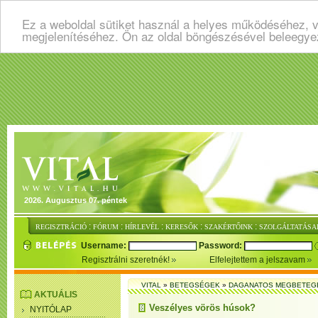
Ez a weboldal sütiket használ a helyes működéséhez, v
megjelenítéséhez. Ön az oldal böngészésével beleegye
2026. Augusztus 07. péntek
:
:
:
:
:
REGISZTRÁCIÓ
FÓRUM
HÍRLEVÉL
KERESŐK
SZAKÉRTŐINK
SZOLGÁLTATÁSA
Username:
Password:
Regisztrálni szeretnék!
Elfelejtettem a jelszavam
VITAL
»
BETEGSÉGEK
»
DAGANATOS MEGBETEG
AKTUÁLIS
Veszélyes vörös húsok?
NYITÓLAP