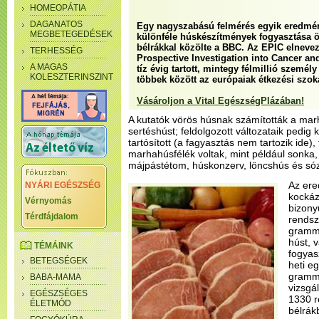
HOMEOPÁTIA
DAGANATOS
Egy nagyszabású felmérés egyik eredmén
MEGBETEGEDÉSEK
különféle húskészítmények fogyasztása 
bélrákkal közölte a BBC. Az EPIC elneve
TERHESSÉG
Prospective Investigation into Cancer and
A MAGAS
tíz évig tartott, mintegy félmillió személ
KOLESZTERINSZINT
többek között az európaiak étkezési szoká
Vásároljon a Vital EgészségPlázában!
A kutatók vörös húsnak számították a marh
sertéshúst; feldolgozott változataik pedig 
tartósított (a fagyasztás nem tartozik ide)
marhahúsfélék voltak, mint például sonka,
májpástétom, húskonzerv, löncshús és só
Az ere
NYÁRI EGÉSZSÉG
kocká
Vérnyomás
bizony
Térdfájdalom
rendsz
gramm
húst, 
TÉMÁINK
fogyas
BETEGSÉGEK
heti e
gramm,
BABA-MAMA
vizsgá
EGÉSZSÉGES
1330 r
ÉLETMÓD
bélrák