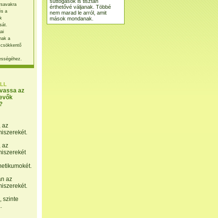
suttogások is tisztán
rsavakra
érthetővé váljanak. Többé
és a
nem marad le arról, amit
mások mondanak.
k
sát.
ai
nak a
 csökkentő
ességéhez.
LL
lvassa az
evők
?
, az
miszerekét.
, az
miszerekét
etikumokét.
án az
miszerekét.
 szinte
.