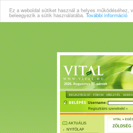
Ez a weboldal sütiket használ a helyes működéséhez, 
beleegyezik a sütik használatába.
További információ
2026. Augusztus 07. péntek
:
:
:
REGISZTRÁCIÓ
FÓRUM
HÍRLEVÉL
KERES
Username:
Regisztrálni szeretnék!
VITAL
»
EGÉ
AKTUÁLIS
ZÖLDSÉG 
NYITÓLAP