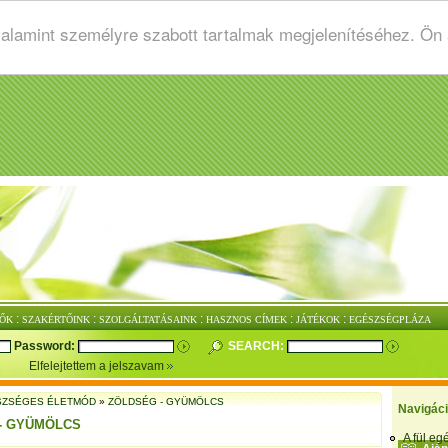
valamint személyre szabott tartalmak megjelenítéséhez. Ön
:
:
:
:
:
ŐK
SZAKÉRTŐINK
SZOLGÁLTATÁSAINK
HASZNOS CÍMEK
JÁTÉKOK
EGÉSZSÉGPLÁZA
Password:
SEARCH:
Elfelejtettem a jelszavam
SZSÉGES ÉLETMÓD
»
ZÖLDSÉG - GYÜMÖLCS
Navigác
- GYÜMÖLCS
A fül e