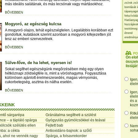
zsírok zsí
más ideális salátának, és más lecsónak vagy mártásokhoz.
bomlását 
tápanyago
BŐVEBBEN
felszívódá
Hatóanyag
Mogyoró, az egészség kulcsa
hozzájárul
testtömeg
A mogyoró olajos, tehát egészségtelen. Legalábbis korábban ezt
étrend
gondoltuk, kutatások szerint azonban a mogyoró kifejezetten jót
eredmény
tesz az emberi szervezetnek.
BŐVEBBEN
PO
Ön elo
összet
Sülve-főve, de ha lehet, nyersen is!
listáját
Sokat segíthet egészségünk megőrzésében még egy olyen
hétköznapi zöldségféle is, mint a vöröshagyma. Fogyasztása
különösen ajánlott érelmeszesedés, magas vérnyomás,
Igen
cukorbetegség, asztma és nátha esetén.
élel
BŐVEBBEN
Igen
élel
és a
KKEINK
kozm
Ritk
ntő sárgarépa
Gránátalma segítheti a szülést
élel
nce – a tápláló spárga
Gyógyulás gyümölcsökkel és teával
ölcsök szélütés ellen
Fejtett bab
Nem,
soha
mba: a cékla
Antioxidáns-bajnok: a szőlő
s, ahol ne vennék nagy
Spárga, a folsavrekorder