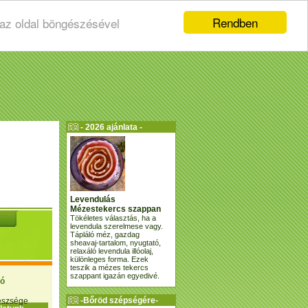
Rendben
 az oldal böngészésével
- 2026 ajánlata -
Levendulás
Mézestekercs szappan
Tökéletes választás, ha a
levendula szerelmese vagy.
Tápláló méz, gazdag
sheavaj-tartalom, nyugtató,
relaxáló levendula illóolaj,
különleges forma. Ezek
teszik a mézes tekercs
szappant igazán egyedivé.
ió
-Bőröd szépségére-
gészsége