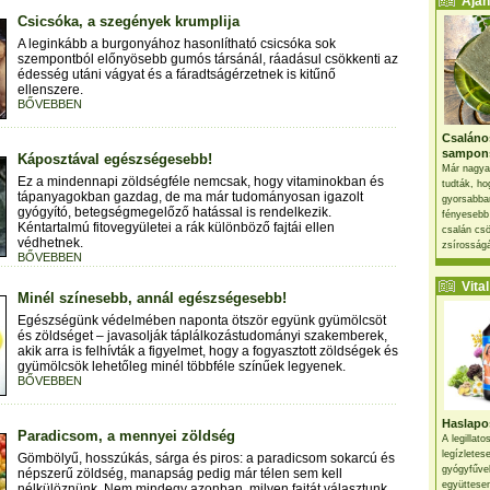
Ajánl
Csicsóka, a szegények krumplija
A leginkább a burgonyához hasonlítható csicsóka sok
szempontból előnyösebb gumós társánál, ráadásul csökkenti az
édesség utáni vágyat és a fáradtságérzetnek is kitűnő
ellenszere.
BŐVEBBEN
Csaláno
sampon
Káposztával egészségesebb!
Már nagya
Ez a mindennapi zöldségféle nemcsak, hogy vitaminokban és
tudták, ho
tápanyagokban gazdag, de ma már tudományosan igazolt
gyorsabban
gyógyító, betegségmegelőző hatással is rendelkezik.
fényesebb
Kéntartalmú fitovegyületei a rák különböző fajtái ellen
csalán csö
védhetnek.
zsírosságá
BŐVEBBEN
Vital 
Minél színesebb, annál egészségesebb!
Egészségünk védelmében naponta ötször együnk gyümölcsöt
és zöldséget – javasolják táplálkozástudományi szakemberek,
akik arra is felhívták a figyelmet, hogy a fogyasztott zöldségek és
gyümölcsök lehetőleg minél többféle színűek legyenek.
BŐVEBBEN
Haslapos
Paradicsom, a mennyei zöldség
A legillat
legízletes
Gömbölyű, hosszúkás, sárga és piros: a paradicsom sokarcú és
gyógyfűve
népszerű zöldség, manapság pedig már télen sem kell
együttesen
nélkülöznünk. Nem mindegy azonban, milyen fajtát választunk,