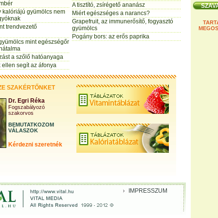
ömbér
A tisztító, zsírégető ananász
y kalóriájú gyümölcs nem
Miért egészséges a narancs?
ágyóknak
Grapefruit, az immunerősítő, fogyasztó
TART
nt trendvezető
gyümölcs
MEGOS
Pogány bors: az erős paprika
gyümölcs mint egészségőr
ánátalma
ízást a szőlő hatóanyaga
ellen segít az áfonya
ZE SZAKÉRTŐNKET
Dr. Egri Réka
Fogszabályozó
szakorvos
BEMUTATKOZOM
VÁLASZOK
Kérdezni szeretnék
IMPRESSZUM