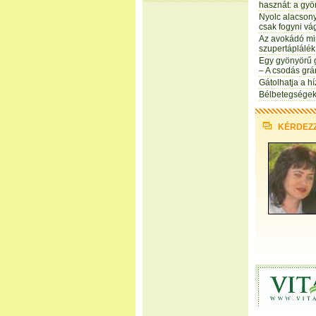
hasznát: a gy
Nyolc alacson
csak fogyni v
Az avokádó mi
szupertáplálék
Egy gyönyörű 
– A csodás gr
Gátolhatja a h
Bélbetegségek 
KÉRDEZ