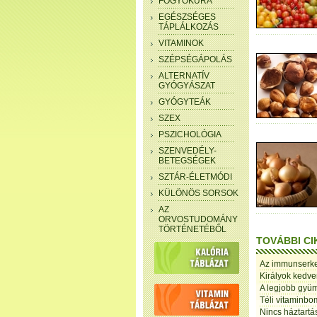
FOGYÓKÚRA
EGÉSZSÉGES
TÁPLÁLKOZÁS
VITAMINOK
SZÉPSÉGÁPOLÁS
ALTERNATÍV
GYÓGYÁSZAT
GYÓGYTEÁK
SZEX
PSZICHOLÓGIA
SZENVEDÉLY-
BETEGSÉGEK
SZTÁR-ÉLETMÓDI
KÜLÖNÖS SORSOK
AZ
ORVOSTUDOMÁNY
TÖRTÉNETÉBŐL
TOVÁBBI CI
Az immunserke
Királyok kedve
A legjobb gyüm
Téli vitaminbo
Nincs háztartá