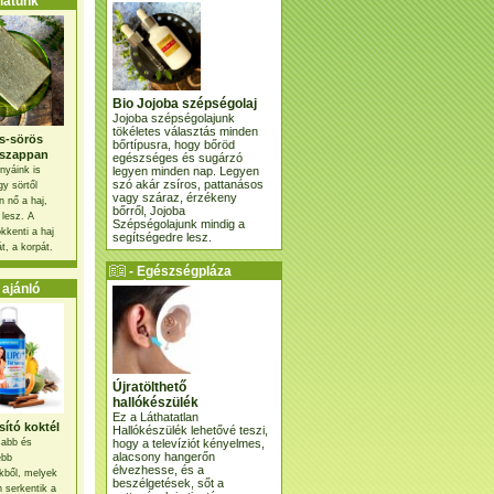
atunk
Bio Jojoba szépségolaj
Jojoba szépségolajunk
tökéletes választás minden
s-sörös
bőrtípusra, hogy bőröd
szappan
egészséges és sugárzó
legyen minden nap. Legyen
nyáink is
szó akár zsíros, pattanásos
gy sörtől
vagy száraz, érzékeny
 nő a haj,
bőrről, Jojoba
 lesz. A
Szépségolajunk mindig a
kkenti a haj
segítségedre lesz.
t, a korpát.
- Egészségpláza
ajánlatunk -
ajánló
Újratölthető
hallókészülék
Ez a Láthatatlan
ító koktél
Hallókészülék lehetővé teszi,
hogy a televíziót kényelmes,
osabb és
alacsony hangerőn
ebb
élvezhesse, és a
kből, melyek
beszélgetések, sőt a
 serkentik a