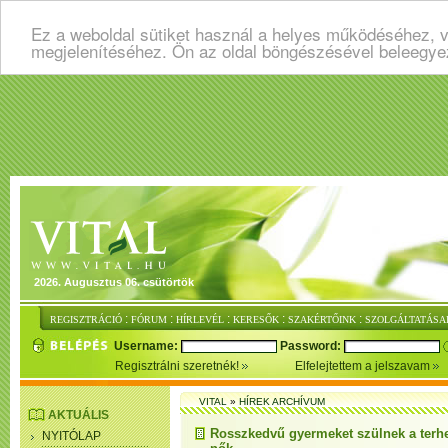
Ez a weboldal sütiket használ a helyes működéséhez, v
megjelenítéséhez. Ön az oldal böngészésével beleegye
2026. Augusztus 06. csütörtök
:
:
:
:
:
REGISZTRÁCIÓ
FÓRUM
HÍRLEVÉL
KERESŐK
SZAKÉRTŐINK
SZOLGÁLTATÁSA
Username:
Password:
Regisztrálni szeretnék!
Elfelejtettem a jelszavam
VITAL
»
HÍREK ARCHÍVUM
AKTUÁLIS
Rosszkedvű gyermeket szülnek a terh
NYITÓLAP