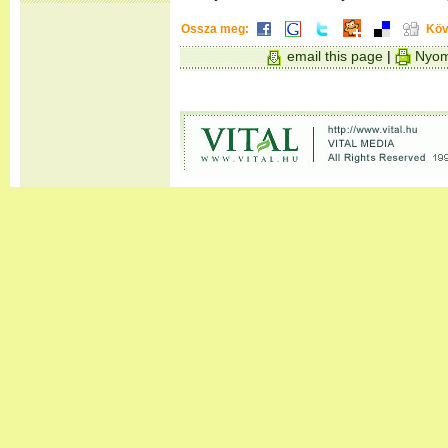
Ossza meg:
Köv
email this page
|
Nyom