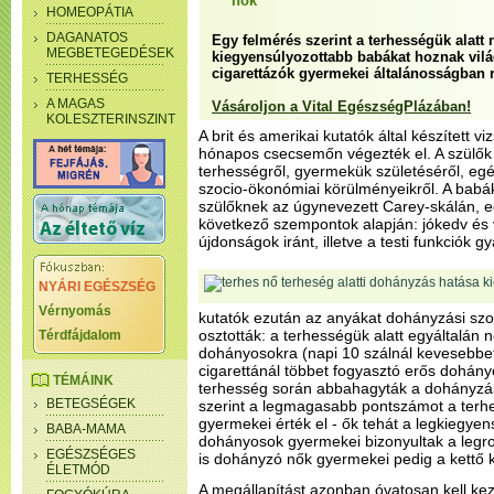
nők
HOMEOPÁTIA
DAGANATOS
Egy felmérés szerint a terhességük alat
MEGBETEGEDÉSEK
kiegyensúlyozottabb babákat hoznak világ
cigarettázók gyermekei általánosságban 
TERHESSÉG
A MAGAS
Vásároljon a Vital EgészségPlázában!
KOLESZTERINSZINT
A brit és amerikai kutatók által készített v
hónapos csecsemőn végezték el. A szülők 
terhességről, gyermekük születéséről, egés
szocio-ökonómiai körülményeikről. A babá
szülőknek az úgynevezett Carey-skálán, egy
következő szempontok alapján: jókedv és
újdonságok iránt, illetve a testi funkciók g
NYÁRI EGÉSZSÉG
Vérnyomás
kutatók ezután az anyákat dohányzási szo
osztották: a terhességük alatt egyáltalá
Térdfájdalom
dohányosokra (napi 10 szálnál kevesebbet 
cigarettánál többet fogyasztó erős dohány
TÉMÁINK
terhesség során abbahagyták a dohányzás
BETEGSÉGEK
szerint a legmagasabb pontszámot a terhe
gyermekei érték el - ők tehát a legkiegye
BABA-MAMA
dohányosok gyermekei bizonyultak a leg
EGÉSZSÉGES
is dohányzó nők gyermekei pedig a kettő kö
ÉLETMÓD
A megállapítást azonban óvatosan kell kez