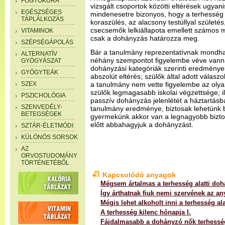
FOGYÓKÚRA
vizsgált csoportok közötti eltérések ugyani
EGÉSZSÉGES
mindenesetre bizonyos, hogy a terhesség 
TÁPLÁLKOZÁS
koraszülés, az alacsony testúllyal születés
csecsemők lelkiállapota emellett számos m
VITAMINOK
csak a dohányzás határozza meg.
SZÉPSÉGÁPOLÁS
Bár a tanulmány reprezentatívnak mondha
ALTERNATÍV
néhány szempontot figyelembe véve vann
GYÓGYÁSZAT
dohányzási kategóriák szerinti eredmények
GYÓGYTEÁK
abszolút eltérés; szülők által adott válaszo
SZEX
a tanulmány nem vette figyelembe az olya
szülők legmagasabb iskolai végzettsége; il
PSZICHOLÓGIA
passzív dohányzás jelenlétét a háztartásb
SZENVEDÉLY-
tanulmány eredménye, biztosak lehetünk 
BETEGSÉGEK
gyermekünk akkor van a legnagyobb bizt
előtt abbahagyjuk a dohányzást.
SZTÁR-ÉLETMÓDI
KÜLÖNÖS SORSOK
AZ
ORVOSTUDOMÁNY
TÖRTÉNETÉBŐL
Kapcsolódó anyagok
Mégsem ártalmas a terhesség alatti do
Így árthatnak fiuk nemi szervének az an
Mégis lehet alkoholt inni a terhesség ala
A terhesség kilenc hónapja I.
Fájdalmasabb a dohányzó nők terhessé