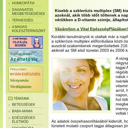
HOMEOPÁTIA
DAGANATOS
Kisebb a szklerózis multiplex (SM) k
MEGBETEGEDÉSEK
azoknál, akik több időt töltenek a n
vérükben a D-vitamin szintje, állapíto
TERHESSÉG
A MAGAS
Vásároljon a Vital EgészségPlázában!
KOLESZTERINSZINT
Korábbi tanulmányok is utaltak már a napf
a szklerózis multiplex előfordulása közti 
ausztrál szakemberek megerősítettek 216 o
akiknél az SM első tünetei 2003 és 2006 k
A vizs
négyszá
tagjai
régiói
NYÁRI EGÉSZSÉG
náluk 
Vérnyomás
mérték
vitamin
Térdfájdalom
arról,
napon, 
TÉMÁINK
hol tö
megbec
BETEGSÉGEK
mennyi
BABA-MAMA
voltak 
EGÉSZSÉGES
Az adatok összehasonlításából kiderült, ho
ÉLETMÓD
tüneteit mutató csoport tagjai átlagosan jó