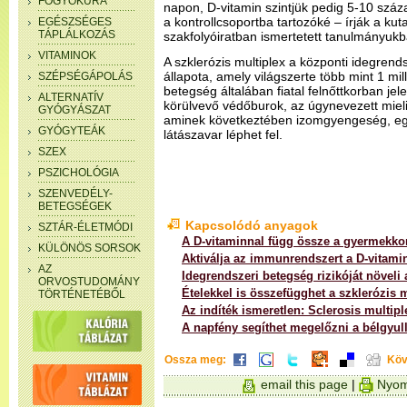
FOGYÓKÚRA
napon, D-vitamin szintjük pedig 5-10 száza
a kontrollcsoportba tartozóké – írják a ku
EGÉSZSÉGES
TÁPLÁLKOZÁS
szakfolyóiratban ismertetett tanulmányukb
VITAMINOK
A szklerózis multiplex a központi idegren
állapota, amely világszerte több mint 1 mill
SZÉPSÉGÁPOLÁS
betegség általában fiatal felnőttkorban jel
ALTERNATÍV
körülvevő védőburok, az úgynevezett mieli
GYÓGYÁSZAT
aminek következtében izomgyengeség, eg
GYÓGYTEÁK
látászavar léphet fel.
SZEX
PSZICHOLÓGIA
SZENVEDÉLY-
BETEGSÉGEK
Kapcsolódó anyagok
SZTÁR-ÉLETMÓDI
A D-vitaminnal függ össze a gyermekkor
KÜLÖNÖS SORSOK
Aktiválja az immunrendszert a D-vitami
AZ
Idegrendszeri betegség rizikóját növeli
ORVOSTUDOMÁNY
Ételekkel is összefügghet a szklerózis 
TÖRTÉNETÉBŐL
Az indíték ismeretlen: Sclerosis multipl
A napfény segíthet megelőzni a bélgyul
Ossza meg:
Köv
email this page
|
Nyom