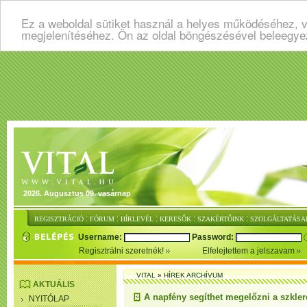
Ez a weboldal sütiket használ a helyes működéséhez, v
megjelenítéséhez. Ön az oldal böngészésével beleegye
2026. Augusztus 09. vasárnap
:
:
:
:
:
REGISZTRÁCIÓ
FÓRUM
HÍRLEVÉL
KERESŐK
SZAKÉRTŐINK
SZOLGÁLTATÁSA
Username:
Password:
Regisztrálni szeretnék!
Elfelejtettem a jelszavam
VITAL
»
HÍREK ARCHÍVUM
AKTUÁLIS
A napfény segíthet megelőzni a szkler
NYITÓLAP