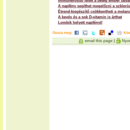
Immunerősítő lehet a beteg ember látv
A napfény segíthet megelőzni a szkleróz
Étrend-kiegészítő csökkentheti a melan
A kevés és a sok D-vitamin is árthat
Lombik helyett napfényt!
Ossza meg:
Köv
email this page
|
Nyom