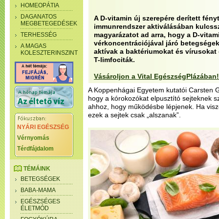
HOMEOPÁTIA
DAGANATOS
A D-vitamin új szerepére derített fény
MEGBETEGEDÉSEK
immunrendszer aktiválásában kulcssze
magyarázatot ad arra, hogy a D-vitam
TERHESSÉG
vérkoncentrációjával járó betegsége
A MAGAS
aktívak a baktériumokat és vírusokat 
KOLESZTERINSZINT
T-limfociták.
Vásároljon a Vital EgészségPlázában!
A Koppenhágai Egyetem kutatói Carsten Ge
hogy a kórokozókat elpusztító sejteknek 
ahhoz, hogy működésbe lépjenek. Ha viszon
ezek a sejtek csak „alszanak”.
NYÁRI EGÉSZSÉG
Vérnyomás
Térdfájdalom
TÉMÁINK
BETEGSÉGEK
BABA-MAMA
EGÉSZSÉGES
ÉLETMÓD