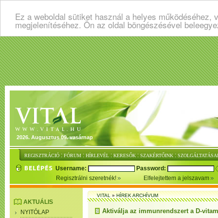
Ez a weboldal sütiket használ a helyes működéséhez, v
megjelenítéséhez. Ön az oldal böngészésével beleegye
2026. Augusztus 09. vasárnap
:
:
:
:
:
REGISZTRÁCIÓ
FÓRUM
HÍRLEVÉL
KERESŐK
SZAKÉRTŐINK
SZOLGÁLTATÁSA
Username:
Password:
Regisztrálni szeretnék!
Elfelejtettem a jelszavam
VITAL
»
HÍREK ARCHÍVUM
AKTUÁLIS
Aktiválja az immunrendszert a D-vita
NYITÓLAP