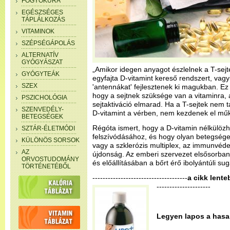
FOGYÓKÚRA
EGÉSZSÉGES
TÁPLÁLKOZÁS
VITAMINOK
SZÉPSÉGÁPOLÁS
ALTERNATÍV
GYÓGYÁSZAT
„Amikor idegen anyagot észlelnek a T-sejt
GYÓGYTEÁK
egyfajta D-vitamint kereső rendszert, vagy
SZEX
'antennákat' fejlesztenek ki magukban. E
hogy a sejtnek szüksége van a vitaminra,
PSZICHOLÓGIA
sejtaktiváció elmarad. Ha a T-sejtek nem
SZENVEDÉLY-
D-vitamint a vérben, nem kezdenek el műk
BETEGSÉGEK
Régóta ismert, hogy a D-vitamin nélkülözh
SZTÁR-ÉLETMÓDI
felszívódásához, és hogy olyan betegségek
KÜLÖNÖS SORSOK
vagy a szklerózis multiplex, az immunvéd
AZ
újdonság. Az emberi szervezet elsősorban 
ORVOSTUDOMÁNY
és előállításában a bőrt érő ibolyántúli s
TÖRTÉNETÉBŐL
-------------------------------------
a cikk lente
---------------------
Legyen lapos a hasa