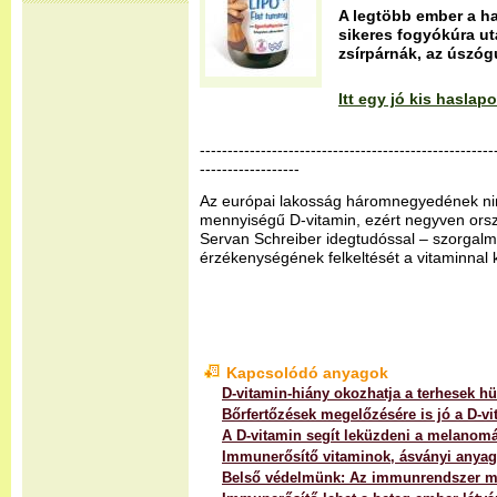
A legtöbb ember a ha
sikeres fogyókúra ut
zsírpárnák, az úszóg
Itt egy jó kis hasla
-----------------------------------------------------
------------------
Az európai lakosság háromnegyedének ni
mennyiségű D-vitamin, ezért negyven orsz
Servan Schreiber idegtudóssal – szorgal
érzékenységének felkeltését a vitaminnal 
Kapcsolódó anyagok
D-vitamin-hiány okozhatja a terhesek hü
Bőrfertőzések megelőzésére is jó a D-v
A D-vitamin segít leküzdeni a melanomá
Immunerősítő vitaminok, ásványi anya
Belső védelmünk: Az immunrendszer 