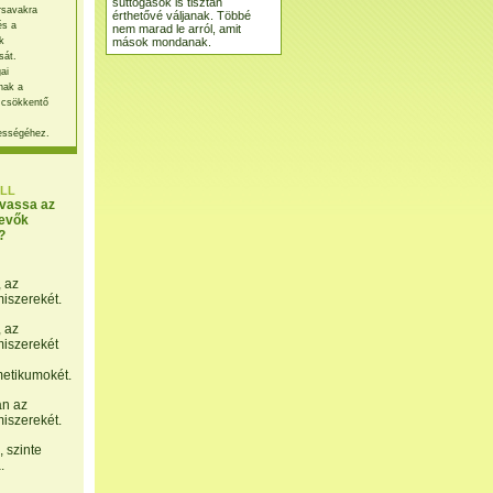
suttogások is tisztán
rsavakra
érthetővé váljanak. Többé
és a
nem marad le arról, amit
mások mondanak.
k
sát.
ai
nak a
 csökkentő
ességéhez.
LL
lvassa az
evők
?
, az
miszerekét.
, az
miszerekét
etikumokét.
án az
miszerekét.
 szinte
.