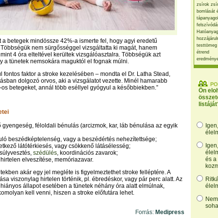
zsírok zsí
bomlását 
tápanyago
felszívódá
Hatóanyag
hozzájárul
nt a betegek mindössze 42%-a ismerte fel, hogy agyi eredetű
testtömeg
 Többségük nem sürgősséggel vizsgáltatta ki magát, hanem
étrend
mint 4 óra elteltével kerültek vizsgálóasztalra. Többségük azt
eredmény
ogy a tünetek nemsokára maguktól el fognak múlni.
ül fontos faktor a stroke kezelésében – mondta el Dr. Latha Stead,
tásban dolgozó orvos, aki a vizsgálatot vezette. Minél hamarabb
PO
ke-os betegeket, annál több eséllyel gyógyul a későbbiekben.”
Ön elo
összet
listáját
etei
pő gyengeség, féloldali bénulás (arcizmok, kar, láb bénulása az egyik
Igen
élel
akuló beszédképtelenség, vagy a beszédértés nehezítettsége;
Igen
vetkező látótérkiesés, vagy csökkenő látásélesség;
élel
nsúlyvesztés,
szédülés
, koordinációs zavarok;
és a
 hirtelen elveszítése, memóriazavar.
kozm
ekben akár egy jel megléte is figyelmeztethet stroke felléptére. A
ása viszonylag hirtelen történik, pl. ébredéskor, vagy pár perc alatt. Az
Ritk
hiányos állapot esetében a tünetek néhány óra alatt elmúlnak,
élel
omolyan kell venni, hiszen a stroke előfutára lehet.
Nem,
soha
Forrás:
Medipress