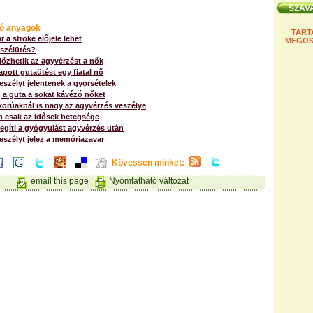
ó anyagok
TART
r a stroke előjele lehet
MEGOS
 szélütés?
őzhetik az agyvérzést a nők
apott gutaütést egy fiatal nő
szélyt jelentenek a gyorsételek
 a guta a sokat kávézó nőket
orúaknál is nagy az agyvérzés veszélye
m csak az idősek betegsége
egíti a gyógyulást agyvérzés után
eszélyt jelez a memóriazavar
Kövessen minket:
email this page
|
Nyomtatható változat