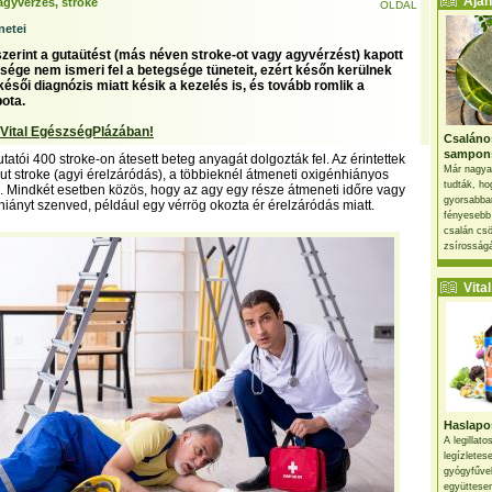
Ajánl
agyvérzés, stroke
OLDAL
netei
szerint a gutaütést (más néven stroke-ot vagy agyvérzést) kapott
sége nem ismeri fel a betegsége tüneteit, ezért későn kerülnek
ésői diagnózis miatt késik a kezelés is, és tovább romlik a
pota.
 Vital EgészségPlázában!
Csaláno
sampon
tatói 400 stroke-on átesett beteg anyagát dolgozták fel. Az érintettek
Már nagya
ut stroke (agyi érelzáródás), a többieknél átmeneti oxigénhiányos
tudták, ho
fel. Mindkét esetben közös, hogy az agy egy része átmeneti időre vagy
gyorsabban
hiányt szenved, például egy vérrög okozta ér érelzáródás miatt.
fényesebb
csalán csö
zsírosságá
Vital 
Haslapos
A legillat
legízletes
gyógyfűve
együttesen