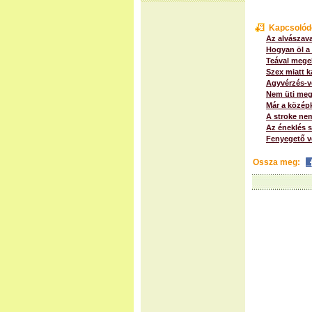
Kapcsolód
Az alvászava
Hogyan öl a
Teával megel
Szex miatt k
Agyvérzés-ve
Nem üti meg
Már a középk
A stroke ne
Az éneklés s
Fenyegető v
Ossza meg: