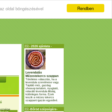
Rendben
 az oldal böngészésével
- 2026 ajánlata -
Levendulás
Mézestekercs szappan
Tökéletes választás, ha a
levendula szerelmese vagy.
Tápláló méz, gazdag
sheavaj-tartalom, nyugtató,
relaxáló levendula illóolaj,
különleges forma. Ezek
teszik a mézes tekercs
szappant igazán egyedivé.
ió
-Bőröd szépségére-
gészsége