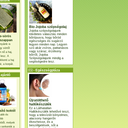
atunk
Bio Jojoba szépségolaj
Jojoba szépségolajunk
tökéletes választás minden
s-sörös
bőrtípusra, hogy bőröd
szappan
egészséges és sugárzó
legyen minden nap. Legyen
nyáink is
szó akár zsíros, pattanásos
gy sörtől
vagy száraz, érzékeny
 nő a haj,
bőrről, Jojoba
 lesz. A
Szépségolajunk mindig a
kkenti a haj
segítségedre lesz.
t, a korpát.
- Egészségpláza
ajánlatunk -
ajánló
Újratölthető
hallókészülék
Ez a Láthatatlan
ító koktél
Hallókészülék lehetővé teszi,
hogy a televíziót kényelmes,
osabb és
alacsony hangerőn
ebb
élvezhesse, és a
kből, melyek
beszélgetések, sőt a
 serkentik a