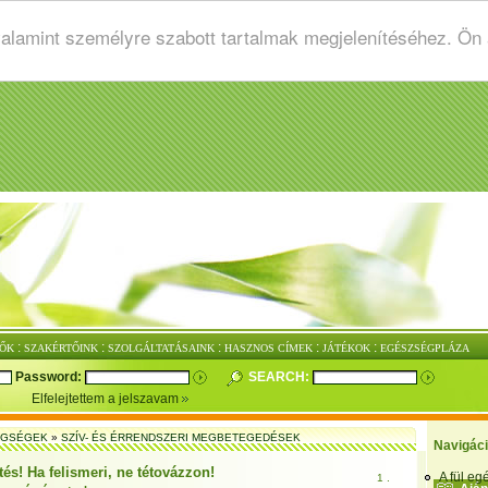
valamint személyre szabott tartalmak megjelenítéséhez. Ön
:
:
:
:
:
ŐK
SZAKÉRTŐINK
SZOLGÁLTATÁSAINK
HASZNOS CÍMEK
JÁTÉKOK
EGÉSZSÉGPLÁZA
Password:
SEARCH:
Elfelejtettem a jelszavam
EGSÉGEK
»
SZÍV- ÉS ÉRRENDSZERI MEGBETEGEDÉSEK
Navigác
és! Ha felismeri, ne tétovázzon!
A fül e
1 .