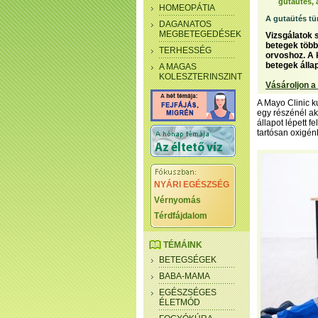
gutaütés, 
HOMEOPÁTIA
A gutaütés tü
DAGANATOS
MEGBETEGEDÉSEK
Vizsgálatok 
betegek több
TERHESSÉG
orvoshoz. A k
betegek álla
A MAGAS
KOLESZTERINSZINT
Vásároljon a
A Mayo Clinic ku
egy részénél ak
állapot lépett 
tartósan oxigén
NYÁRI EGÉSZSÉG
Vérnyomás
Térdfájdalom
TÉMÁINK
BETEGSÉGEK
BABA-MAMA
EGÉSZSÉGES
ÉLETMÓD