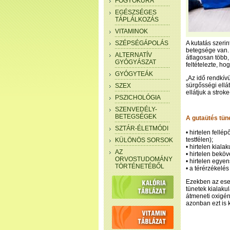
FOGYÓKÚRA
EGÉSZSÉGES
TÁPLÁLKOZÁS
VITAMINOK
SZÉPSÉGÁPOLÁS
A kutatás szeri
betegsége van.
ALTERNATÍV
átlagosan több, 
GYÓGYÁSZAT
feltételezte, h
GYÓGYTEÁK
„Az idő rendkív
sürgősségi ellá
SZEX
ellátjuk a stro
PSZICHOLÓGIA
SZENVEDÉLY-
BETEGSÉGEK
A gutaütés tün
SZTÁR-ÉLETMÓDI
• hirtelen fellé
testfélen);
KÜLÖNÖS SORSOK
• hirtelen kial
AZ
• hirtelen bekö
ORVOSTUDOMÁNY
• hirtelen egye
TÖRTÉNETÉBŐL
• a térérzékelés
Ezekben az eset
tünetek kialakul
átmeneti oxigén
azonban ezt is k