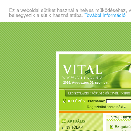
Ez a weboldal sütiket használ a helyes működéséhez, 
beleegyezik a sütik használatába.
További információ
2026. Augusztus 08. szombat
:
:
:
REGISZTRÁCIÓ
FÓRUM
HÍRLEVÉL
KERES
Username:
Regisztrálni szeretnék!
VITAL
»
BET
AKTUÁLIS
Ez gutaüt
NYITÓLAP