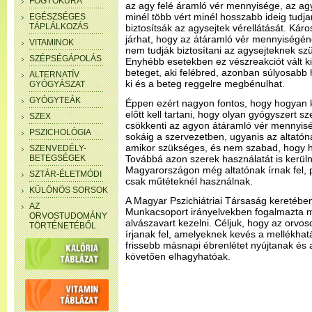
FOGYÓKÚRA
az agy felé áramló vér mennyisége, az agy
minél több vért minél hosszabb ideig tudja
EGÉSZSÉGES
TÁPLÁLKOZÁS
biztosítsák az agysejtek vérellátását. Kár
járhat, hogy az átáramló vér mennyiségé
VITAMINOK
nem tudják biztosítani az agysejteknek sz
SZÉPSÉGÁPOLÁS
Enyhébb esetekben ez vészreakciót vált ki,
beteget, aki felébred, azonban súlyosabb 
ALTERNATÍV
ki és a beteg reggelre megbénulhat.
GYÓGYÁSZAT
GYÓGYTEÁK
Éppen ezért nagyon fontos, hogy hogyan 
előtt kell tartani, hogy olyan gyógyszert 
SZEX
csökkenti az agyon átáramló vér mennyisé
PSZICHOLÓGIA
sokáig a szervezetben, ugyanis az altatóna
amikor szükséges, és nem szabad, hogy h
SZENVEDÉLY-
BETEGSÉGEK
Továbbá azon szerek használatát is kerülni
Magyarországon még altatónak írnak fel,
SZTÁR-ÉLETMÓDI
csak műtéteknél használnak.
KÜLÖNÖS SORSOK
A Magyar Pszichiátriai Társaság keretéb
AZ
Munkacsoport irányelvekben fogalmazta m
ORVOSTUDOMÁNY
alvászavart kezelni. Céljuk, hogy az orvos
TÖRTÉNETÉBŐL
írjanak fel, amelyeknek kevés a mellékhat
frissebb másnapi ébrenlétet nyújtanak é
követően elhagyhatóak.