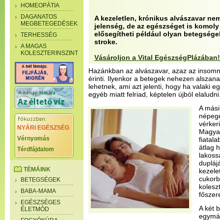
HOMEOPÁTIA
DAGANATOS
A kezeletlen, krónikus alvászavar ne
MEGBETEGEDÉSEK
jelenség, de az egészséget is komoly
elősegítheti például olyan betegségek
TERHESSÉG
stroke.
A MAGAS
KOLESZTERINSZINT
Vásároljon a Vital EgészségPlázában!
Hazánkban az alvászavar, azaz az insomn
érinti. Ilyenkor a betegek nehezen alszana
lehetnek, ami azt jelenti, hogy ha valaki 
egyéb miatt felriad, képtelen újból elaludni
A mási
népegé
vérker
NYÁRI EGÉSZSÉG
Magyar
Vérnyomás
fiatal
átlag h
Térdfájdalom
lakoss
dupláj
TÉMÁINK
kezelet
cukorb
BETEGSÉGEK
koleszt
BABA-MAMA
főszer
EGÉSZSÉGES
A két 
ÉLETMÓD
egymás