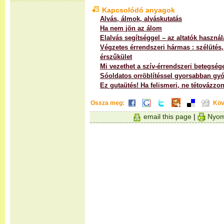
Kapcsolódó anyagok
Alvás, álmok, alváskutatás
Ha nem jön az álom
Elalvás segítséggel – az altatók használ
Végzetes érrendszeri hármas : szélütés, 
érszűkület
Mi vezethet a szív-érrendszeri betegsé
Sóoldatos orröblítéssel gyorsabban gyó
Ez gutaütés! Ha felismeri, ne tétovázzon
Ossza meg:
Köv
email this page
|
Nyom