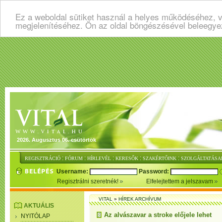
Ez a weboldal sütiket használ a helyes működéséhez, v
megjelenítéséhez. Ön az oldal böngészésével beleegye
2026. Augusztus 06. csütörtök
:
:
:
:
:
REGISZTRÁCIÓ
FÓRUM
HÍRLEVÉL
KERESŐK
SZAKÉRTŐINK
SZOLGÁLTATÁSA
Username:
Password:
Regisztrálni szeretnék!
Elfelejtettem a jelszavam
VITAL
»
HÍREK ARCHÍVUM
AKTUÁLIS
Az alvászavar a stroke előjele lehet
NYITÓLAP