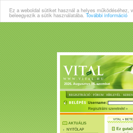
Ez a weboldal sütiket használ a helyes működéséhez, 
beleegyezik a sütik használatába.
További információ
2026. Augusztus 08. szombat
:
:
:
REGISZTRÁCIÓ
FÓRUM
HÍRLEVÉL
KERES
Username:
Regisztrálni szeretnék!
VITAL
»
BET
AKTUÁLIS
Ez gutaüt
NYITÓLAP