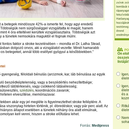
zsírok zsí
bomlását 
tápanyago
felszívódá
Hatóanyag
hozzájárul
nt a betegek mindössze 42%-a ismerte fel, hogy agyi eredetű
testtömeg
 Többségük nem sürgősséggel vizsgáltatta ki magát, hanem
étrend
mint 4 óra elteltével kerültek vizsgálóasztalra. Többségük azt
eredmény
ogy a tünetek nemsokára maguktól el fognak múlni.
ül fontos faktor a stroke kezelésében – mondta el Dr. Latha Stead,
tásban dolgozó orvos, aki a vizsgálatot vezette. Minél hamarabb
PO
ke-os betegeket, annál több eséllyel gyógyul a későbbiekben.”
Ön elo
összet
listáját
etei
pő gyengeség, féloldali bénulás (arcizmok, kar, láb bénulása az egyik
Igen
élel
akuló beszédképtelenség, vagy a beszédértés nehezítettsége;
Igen
vetkező látótérkiesés, vagy csökkenő látásélesség;
élel
nsúlyvesztés,
szédülés
, koordinációs zavarok;
és a
 hirtelen elveszítése, memóriazavar.
kozm
ekben akár egy jel megléte is figyelmeztethet stroke felléptére. A
ása viszonylag hirtelen történik, pl. ébredéskor, vagy pár perc alatt. Az
Ritk
hiányos állapot esetében a tünetek néhány óra alatt elmúlnak,
élel
omolyan kell venni, hiszen a stroke előfutára lehet.
Nem,
soha
Forrás:
Medipress