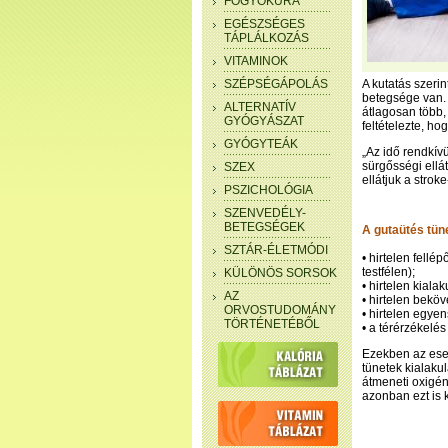
FOGYÓKÚRA
EGÉSZSÉGES
TÁPLÁLKOZÁS
VITAMINOK
SZÉPSÉGÁPOLÁS
A kutatás szeri
betegsége van.
ALTERNATÍV
átlagosan több, 
GYÓGYÁSZAT
feltételezte, h
GYÓGYTEÁK
„Az idő rendkív
sürgősségi ellá
SZEX
ellátjuk a stro
PSZICHOLÓGIA
SZENVEDÉLY-
BETEGSÉGEK
A gutaütés tün
SZTÁR-ÉLETMÓDI
• hirtelen fellé
testfélen);
KÜLÖNÖS SORSOK
• hirtelen kial
AZ
• hirtelen bekö
ORVOSTUDOMÁNY
• hirtelen egye
TÖRTÉNETÉBŐL
• a térérzékelés
Ezekben az eset
tünetek kialakul
átmeneti oxigén
azonban ezt is k