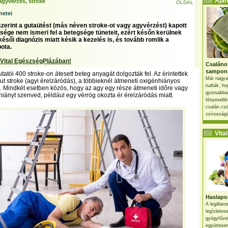
Ajánl
agyvérzés, stroke
OLDAL
netei
szerint a gutaütést (más néven stroke-ot vagy agyvérzést) kapott
sége nem ismeri fel a betegsége tüneteit, ezért későn kerülnek
ésői diagnózis miatt késik a kezelés is, és tovább romlik a
pota.
 Vital EgészségPlázában!
Csaláno
sampon
tatói 400 stroke-on átesett beteg anyagát dolgozták fel. Az érintettek
Már nagya
ut stroke (agyi érelzáródás), a többieknél átmeneti oxigénhiányos
tudták, ho
fel. Mindkét esetben közös, hogy az agy egy része átmeneti időre vagy
gyorsabban
hiányt szenved, például egy vérrög okozta ér érelzáródás miatt.
fényesebb
csalán csö
zsírosságá
Vital 
Haslapos
A legillat
legízletes
gyógyfűve
együttesen