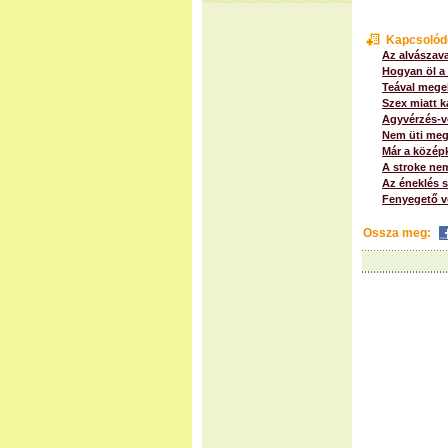
Kapcsolód
Az alvászava
Hogyan öl a
Teával megel
Szex miatt k
Agyvérzés-ve
Nem üti meg
Már a középk
A stroke ne
Az éneklés s
Fenyegető v
Ossza meg: