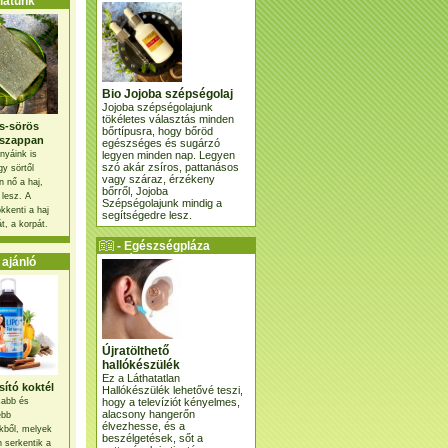
atunk
Bio Jojoba szépségolaj
Jojoba szépségolajunk
tökéletes választás minden
s-sörös
bőrtípusra, hogy bőröd
szappan
egészséges és sugárzó
legyen minden nap. Legyen
nyáink is
szó akár zsíros, pattanásos
gy sörtől
vagy száraz, érzékeny
 nő a haj,
bőrről, Jojoba
 lesz. A
Szépségolajunk mindig a
kkenti a haj
segítségedre lesz.
t, a korpát.
- Egészségpláza
ajánlatunk -
ajánló
Újratölthető
hallókészülék
Ez a Láthatatlan
ító koktél
Hallókészülék lehetővé teszi,
hogy a televíziót kényelmes,
osabb és
alacsony hangerőn
ebb
élvezhesse, és a
kből, melyek
beszélgetések, sőt a
 serkentik a