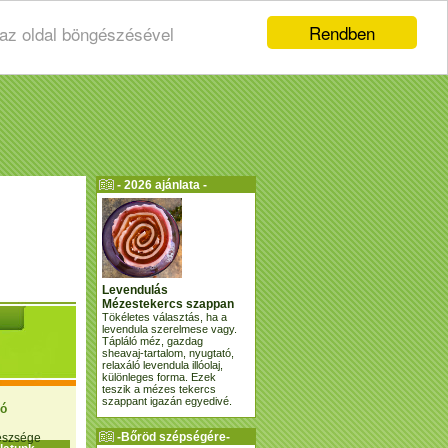
Rendben
 az oldal böngészésével
- 2026 ajánlata -
Levendulás
Mézestekercs szappan
Tökéletes választás, ha a
levendula szerelmese vagy.
Tápláló méz, gazdag
sheavaj-tartalom, nyugtató,
relaxáló levendula illóolaj,
különleges forma. Ezek
teszik a mézes tekercs
szappant igazán egyedivé.
ió
-Bőröd szépségére-
gészsége