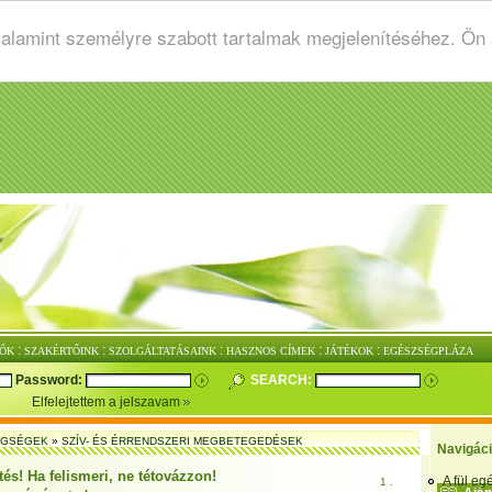
valamint személyre szabott tartalmak megjelenítéséhez. Ön
:
:
:
:
:
ŐK
SZAKÉRTŐINK
SZOLGÁLTATÁSAINK
HASZNOS CÍMEK
JÁTÉKOK
EGÉSZSÉGPLÁZA
Password:
SEARCH:
Elfelejtettem a jelszavam
EGSÉGEK
»
SZÍV- ÉS ÉRRENDSZERI MEGBETEGEDÉSEK
Navigác
és! Ha felismeri, ne tétovázzon!
A fül e
1 .