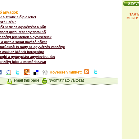
ó anyagok
TART
r a stroke előjele lehet
MEGOS
 szélütés?
őzhetik az agyvérzést a nők
apott gutaütést egy fiatal nő
szélyt jelentenek a gyorsételek
 a guta a sokat kávézó nőket
orúaknál is nagy az agyvérzés veszélye
m csak az idősek betegsége
egíti a gyógyulást agyvérzés után
eszélyt jelez a memóriazavar
Kövessen minket:
email this page
|
Nyomtatható változat