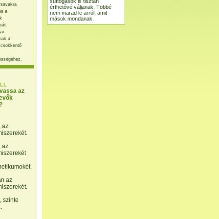
suttogások is tisztán
rsavakra
érthetővé váljanak. Többé
és a
nem marad le arról, amit
mások mondanak.
k
sát.
ai
nak a
 csökkentő
ességéhez.
LL
lvassa az
evők
?
, az
miszerekét.
, az
miszerekét
etikumokét.
án az
miszerekét.
 szinte
.