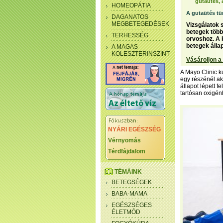
gutaütés, 
HOMEOPÁTIA
A gutaütés tü
DAGANATOS
MEGBETEGEDÉSEK
Vizsgálatok 
betegek több
TERHESSÉG
orvoshoz. A k
betegek álla
A MAGAS
KOLESZTERINSZINT
Vásároljon a
A Mayo Clinic ku
egy részénél ak
állapot lépett 
tartósan oxigén
NYÁRI EGÉSZSÉG
Vérnyomás
Térdfájdalom
TÉMÁINK
BETEGSÉGEK
BABA-MAMA
EGÉSZSÉGES
ÉLETMÓD