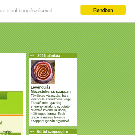
Rendben
 az oldal böngészésével
- 2026 ajánlata -
Levendulás
Mézestekercs szappan
Tökéletes választás, ha a
levendula szerelmese vagy.
Tápláló méz, gazdag
sheavaj-tartalom, nyugtató,
relaxáló levendula illóolaj,
különleges forma. Ezek
teszik a mézes tekercs
szappant igazán egyedivé.
ió
-Bőröd szépségére-
gészsége