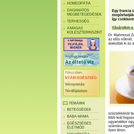
HOMEOPÁTIA
DAGANATOS
Egy francia 
MEGBETEGEDÉSEK
megóvhatják 
így csökkent
TERHESSÉG
Vásároljon a
A MAGAS
KOLESZTERINSZINT
Dr. Mahmoud Zur
az idős nőknél,
alakultak ki az
NYÁRI EGÉSZSÉG
Vérnyomás
Térdfájdalom
TÉMÁINK
BETEGSÉGEK
százalékánál ta
BABA-MAMA
több teát fogyas
ugyanakkor úgy 
EGÉSZSÉGES
számára egyelő
ÉLETMÓD
ilyen téren.