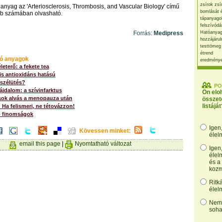
zsírok zsí
i anyag az 'Arteriosclerosis, Thrombosis, and Vascular Biology' című
bomlását 
bb számában olvasható.
tápanyago
felszívódá
Forrás:
Medipress
Hatóanyag
hozzájárul
testtömeg
étrend
ó anyagok
eredmény
leterő: a fekete tea
 is antioxidáns hatású
 szélütés?
PO
fájdalom: a szívinfarktus
Ön elo
 sok alvás a menopauza után
összet
listáját
 Ha felismeri, ne tétovázzon!
ő finomságok
Igen
Kövessen minket:
élel
email this page
|
Nyomtatható változat
Igen
élel
és a
kozm
Ritk
élel
Nem,
soha