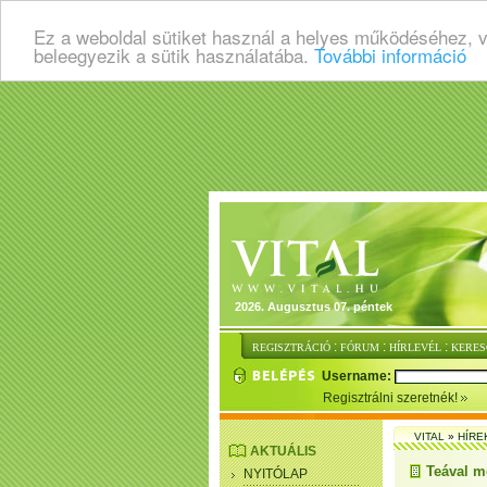
Ez a weboldal sütiket használ a helyes működéséhez, 
beleegyezik a sütik használatába.
További információ
2026. Augusztus 07. péntek
:
:
:
REGISZTRÁCIÓ
FÓRUM
HÍRLEVÉL
KERES
Username:
Regisztrálni szeretnék!
VITAL
»
HÍRE
AKTUÁLIS
Teával m
NYITÓLAP