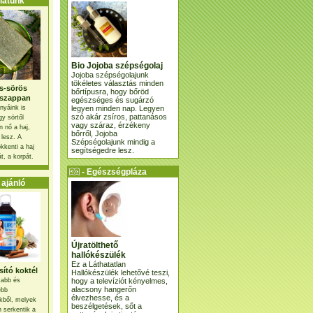
atunk
Bio Jojoba szépségolaj
Jojoba szépségolajunk
tökéletes választás minden
s-sörös
bőrtípusra, hogy bőröd
szappan
egészséges és sugárzó
legyen minden nap. Legyen
nyáink is
szó akár zsíros, pattanásos
gy sörtől
vagy száraz, érzékeny
 nő a haj,
bőrről, Jojoba
 lesz. A
Szépségolajunk mindig a
kkenti a haj
segítségedre lesz.
t, a korpát.
- Egészségpláza
ajánlatunk -
ajánló
Újratölthető
hallókészülék
Ez a Láthatatlan
ító koktél
Hallókészülék lehetővé teszi,
hogy a televíziót kényelmes,
osabb és
alacsony hangerőn
ebb
élvezhesse, és a
kből, melyek
beszélgetések, sőt a
 serkentik a