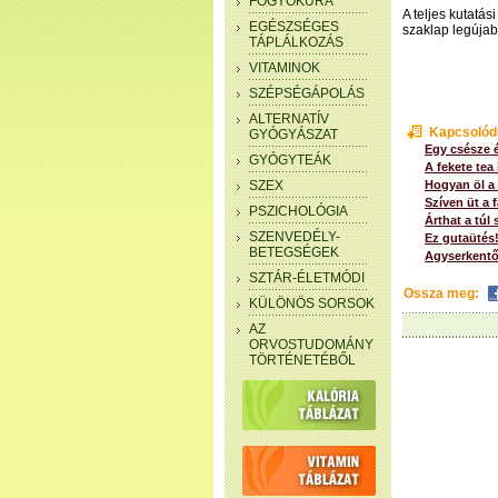
FOGYÓKÚRA
A teljes kutatás
EGÉSZSÉGES
szaklap legúja
TÁPLÁLKOZÁS
VITAMINOK
SZÉPSÉGÁPOLÁS
ALTERNATÍV
Kapcsolód
GYÓGYÁSZAT
Egy csésze é
GYÓGYTEÁK
A fekete tea
SZEX
Hogyan öl a
Szíven üt a 
PSZICHOLÓGIA
Árthat a túl
SZENVEDÉLY-
Ez gutaütés!
BETEGSÉGEK
Agyserkent
SZTÁR-ÉLETMÓDI
Ossza meg:
KÜLÖNÖS SORSOK
AZ
ORVOSTUDOMÁNY
TÖRTÉNETÉBŐL