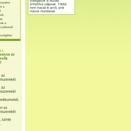
suttogások is tisztán
rsavakra
érthetővé váljanak. Többé
és a
nem marad le arról, amit
mások mondanak.
k
sát.
ai
nak a
 csökkentő
ességéhez.
LL
lvassa az
evők
?
, az
miszerekét.
, az
miszerekét
etikumokét.
án az
miszerekét.
 szinte
.