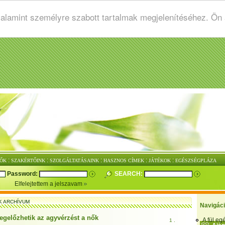
valamint személyre szabott tartalmak megjelenítéséhez. Ön
:
:
:
:
:
ŐK
SZAKÉRTŐINK
SZOLGÁLTATÁSAINK
HASZNOS CÍMEK
JÁTÉKOK
EGÉSZSÉGPLÁZA
Password:
SEARCH:
Elfelejtettem a jelszavam
K ARCHÍVUM
Navigác
egelőzhetik az agyvérzést a nők
A fül e
1 .