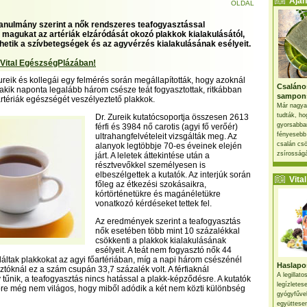
Ajánl
OLDAL
tanulmány szerint a nők rendszeres teafogyasztással
magukat az artériák elzáródását okozó plakkok kialakulásától,
hetik a szívbetegségek és az agyvérzés kialakulásának esélyeit.
 Vital EgészségPlázában!
eik és kollegái egy felmérés során megállapították, hogy azoknál
Csaláno
 akik naponta legalább három csésze teát fogyasztottak, ritkábban
sampon
 artériák egészségét veszélyeztető plakkok.
Már nagya
tudták, ho
Dr. Zureik kutatócsoportja összesen 2613
gyorsabban
férfi és 3984 nő carotis (agyi fő verőér)
fényesebb
ultrahangfelvételeit vizsgálták meg. Az
csalán csö
alanyok legtöbbje 70-es éveinek elején
zsírosságá
járt. A leletek áttekintése után a
résztvevőkkel személyesen is
elbeszélgettek a kutatók. Az interjúk során
Vital 
főleg az étkezési szokásaikra,
kórtörténetükre és magánéletükre
vonatkozó kérdéseket tettek fel.
Az eredmények szerint a teafogyasztás
nők esetében több mint 10 százalékkal
csökkenti a plakkok kialakulásának
esélyeit. A teát nem fogyasztó nők 44
láltak plakkokat az agyi főartériában, míg a napi három csészénél
Haslapos
ztóknál ez a szám csupán 33,7 százalék volt. A férfiaknál
A legillat
tűnik, a teafogyasztás nincs hatással a plakk-képződésre. A kutatók
legízletes
re még nem világos, hogy miből adódik a két nem közti különbség
gyógyfűve
együttesen