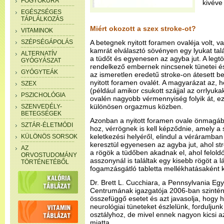
FOGYÓKÚRA
kivéve
EGÉSZSÉGES
TÁPLÁLKOZÁS
Miért okozott a szex stroke-ot?
VITAMINOK
SZÉPSÉGÁPOLÁS
A betegnek nyitott foramen ovaléja volt, v
kamrát elválasztó sövényen egy lyukat talál
ALTERNATÍV
a tüdőt és egyenesen az agyba jut. A legtö
GYÓGYÁSZAT
rendelkező embernek nincsenek tünetei és
GYÓGYTEÁK
az ismeretlen eredetű stroke-on átesett b
nyitott foramen ovalét. A magyarázat az, 
SZEX
(például amikor csukott szájjal az orrlyuk
PSZICHOLÓGIA
ovalén nagyobb vérmennyiség folyik át, ez
különösen orgazmus közben.
SZENVEDÉLY-
BETEGSÉGEK
Azonban a nyitott foramen ovale önmagá
SZTÁR-ÉLETMÓDI
hoz, vérrögnek is kell képződnie, amely a
keletkezési helyéről, elindul a véráramban
KÜLÖNÖS SORSOK
keresztül egyenesen az agyba jut, ahol st
AZ
a rögök a tüdőben akadnak el, ahol felold
ORVOSTUDOMÁNY
asszonynál is találtak egy kisebb rögöt a 
TÖRTÉNETÉBŐL
fogamzásgátló tabletta mellékhatásaként k
Dr. Brett L. Cucchiara, a Pennsylvania E
Centrumának igazgatója 2006-ban szintén 
összefüggő esetet és azt javasolja, hogy 
neurológiai tüneteket észlelünk, forduljun
osztályhoz, de mivel ennek nagyon kicsi 
miatta.