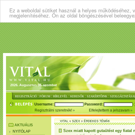
Ez a weboldal sütiket használ a helyes működéséhez, v
megjelenítéséhez. Ön az oldal böngészésével beleegye
2026. Augusztus 08. szombat
:
:
:
:
:
REGISZTRÁCIÓ
FÓRUM
HÍRLEVÉL
KERESŐK
SZAKÉRTŐINK
SZOLGÁLTATÁSA
Username:
Password:
Regisztrálni szeretnék!
Elfelejtettem a jelszavam
VITAL
»
SZEX
»
ÉRDEKES TÉMÁK
AKTUÁLIS
Szex miatt kapott gutaütést egy fiatal 
NYITÓLAP