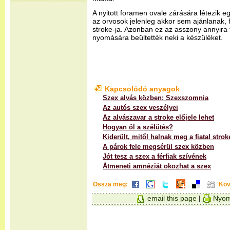
A nyitott foramen ovale zárására létezik 
az orvosok jelenleg akkor sem ajánlanak, 
stroke-ja. Azonban ez az asszony annyira f
nyomására beültették neki a készüléket.
Kapcsolódó anyagok
Szex alvás közben: Szexszomnia
Az autós szex veszélyei
Az alvászavar a stroke előjele lehet
Hogyan öl a szélütés?
Kiderült, mitől halnak meg a fiatal stro
A párok fele megsérül szex közben
Jót tesz a szex a férfiak szívének
Átmeneti amnéziát okozhat a szex
Ossza meg:
Köv
email this page
|
Nyom