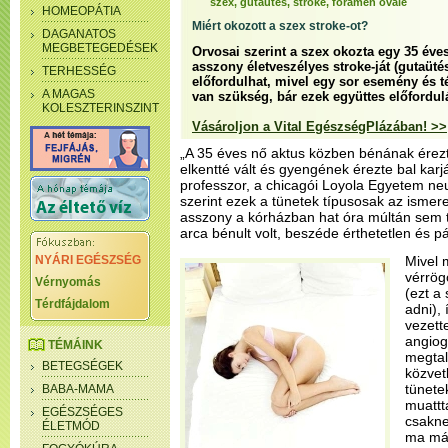
szex, gutaütés, stroke, foramen ovale
HOMEOPÁTIA
Miért okozott a szex stroke-ot?
DAGANATOS
MEGBETEGEDÉSEK
Orvosai szerint a szex okozta egy 35 év
asszony életveszélyes stroke-ját (gutaütés
TERHESSÉG
előfordulhat, mivel egy sor esemény és t
A MAGAS
van szükség, bár ezek együttes előfordul
KOLESZTERINSZINT
Vásároljon a Vital EgészségPlázában! >>
„A 35 éves nő aktus közben bénának érezt
elkentté vált és gyengének érezte bal karját
professzor, a chicagói Loyola Egyetem neu
szerint ezek a tünetek típusosak az ismere
asszony a kórházban hat óra múltán sem tu
arca bénult volt, beszéde érthetetlen és pá
NYÁRI EGÉSZSÉG
Mivel 
vérrög
Vérnyomás
(ezt a 
Térdfájdalom
adni),
vezett
angiog
TÉMÁINK
megtal
BETEGSÉGEK
közvetl
tünete
BABA-MAMA
muattt
EGÉSZSÉGES
csakne
ÉLETMÓD
ma már