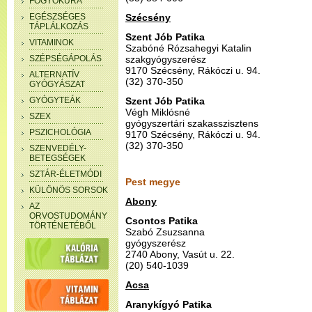
FOGYÓKÚRA
EGÉSZSÉGES
Szécsény
TÁPLÁLKOZÁS
Szent Jób Patika
VITAMINOK
Szabóné Rózsahegyi Katalin
SZÉPSÉGÁPOLÁS
szakgyógyszerész
9170 Szécsény, Rákóczi u. 94.
ALTERNATÍV
(32) 370-350
GYÓGYÁSZAT
GYÓGYTEÁK
Szent Jób Patika
Végh Miklósné
SZEX
gyógyszertári szakasszisztens
PSZICHOLÓGIA
9170 Szécsény, Rákóczi u. 94.
(32) 370-350
SZENVEDÉLY-
BETEGSÉGEK
SZTÁR-ÉLETMÓDI
Pest megye
KÜLÖNÖS SORSOK
Abony
AZ
ORVOSTUDOMÁNY
Csontos Patika
TÖRTÉNETÉBŐL
Szabó Zsuzsanna
gyógyszerész
2740 Abony, Vasút u. 22.
(20) 540-1039
Acsa
Aranykígyó Patika