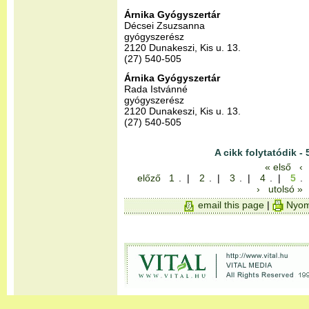
Árnika Gyógyszertár
Décsei Zsuzsanna
gyógyszerész
2120 Dunakeszi, Kis u. 13.
(27) 540-505
Árnika Gyógyszertár
Rada Istvánné
gyógyszerész
2120 Dunakeszi, Kis u. 13.
(27) 540-505
A cikk folytatódik - 
« első
‹
előző
1
. |
2
. |
3
. |
4
. |
5
.
›
utolsó »
email this page
|
Nyom