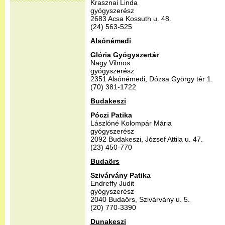
Krasznai Linda
gyógyszerész
2683 Acsa Kossuth u. 48.
(24) 563-525
Alsónémedi
Glória Gyógyszertár
Nagy Vilmos
gyógyszerész
2351 Alsónémedi, Dózsa György tér 1.
(70) 381-1722
Budakeszi
Póczi Patika
Lászlóné Kolompár Mária
gyógyszerész
2092 Budakeszi, József Attila u. 47.
(23) 450-770
Budaörs
Szivárvány Patika
Endreffy Judit
gyógyszerész
2040 Budaörs, Szivárvány u. 5.
(20) 770-3390
Dunakeszi