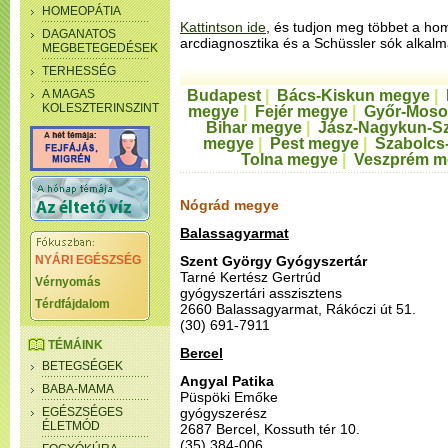
HOMEOPÁTIA
Kattintson ide
, és tudjon meg többet a ho
DAGANATOS
arcdiagnosztika és a Schüssler sók alkalm
MEGBETEGEDÉSEK
TERHESSÉG
A MAGAS
Budapest
|
Bács-Kiskun megye
|
KOLESZTERINSZINT
megye
|
Fejér megye
|
Győr-Moso
Bihar megye
|
Jász-Nagykun-S
megye
|
Pest megye
|
Szabolcs
Tolna megye
|
Veszprém m
Nógrád megye
Balassagyarmat
NYÁRI EGÉSZSÉG
Szent György Gyógyszertár
Tarné Kertész Gertrúd
Vérnyomás
gyógyszertári asszisztens
Térdfájdalom
2660 Balassagyarmat, Rákóczi út 51.
(30) 691-7911
TÉMÁINK
Bercel
BETEGSÉGEK
Angyal Patika
BABA-MAMA
Püspöki Emőke
EGÉSZSÉGES
gyógyszerész
ÉLETMÓD
2687 Bercel, Kossuth tér 10.
(35) 384-006