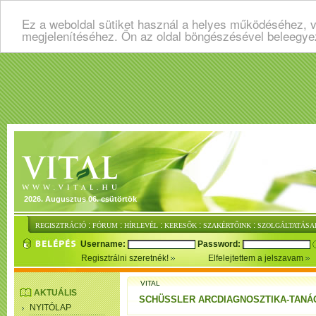
Ez a weboldal sütiket használ a helyes működéséhez, v
megjelenítéséhez. Ön az oldal böngészésével beleegye
2026. Augusztus 06. csütörtök
:
:
:
:
:
REGISZTRÁCIÓ
FÓRUM
HÍRLEVÉL
KERESŐK
SZAKÉRTŐINK
SZOLGÁLTATÁSA
Username:
Password:
Regisztrálni szeretnék!
Elfelejtettem a jelszavam
VITAL
AKTUÁLIS
SCHÜSSLER ARCDIAGNOSZTIKA-TANÁ
NYITÓLAP