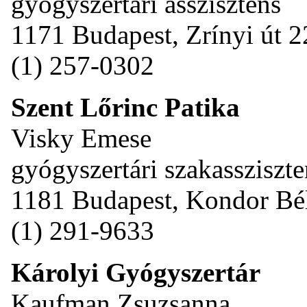
gyógyszertári asszisztens
1171 Budapest, Zrínyi út 2
(1) 257-0302
Szent Lőrinc Patika
Visky Emese
gyógyszertári szakassziszte
1181 Budapest, Kondor Bél
(1) 291-9633
Károlyi Gyógyszertár
Kaufman Zsuzsanna