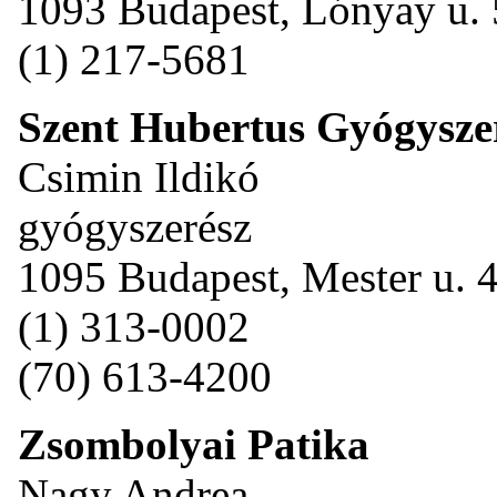
1093 Budapest, Lónyay u. 
(1) 217-5681
Szent Hubertus Gyógysze
Csimin Ildikó
gyógyszerész
1095 Budapest, Mester u. 4
(1) 313-0002
(70) 613-4200
Zsombolyai Patika
Nagy Andrea