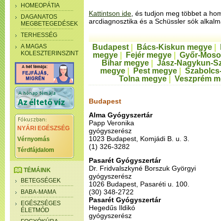
HOMEOPÁTIA
Kattintson ide
, és tudjon meg többet a ho
DAGANATOS
arcdiagnosztika és a Schüssler sók alkalm
MEGBETEGEDÉSEK
TERHESSÉG
A MAGAS
Budapest
|
Bács-Kiskun megye
|
KOLESZTERINSZINT
megye
|
Fejér megye
|
Győr-Moso
Bihar megye
|
Jász-Nagykun-S
megye
|
Pest megye
|
Szabolcs
Tolna megye
|
Veszprém m
Budapest
Alma Gyógyszertár
Papp Veronika
NYÁRI EGÉSZSÉG
gyógyszerész
1023 Budapest, Komjádi B. u. 3.
Vérnyomás
(1) 326-3282
Térdfájdalom
Pasarét Gyógyszertár
Dr. Fridvalszkyné Borszuk Györgyi
TÉMÁINK
gyógyszerész
BETEGSÉGEK
1026 Budapest, Pasaréti u. 100.
(30) 348-2722
BABA-MAMA
Pasarét Gyógyszertár
EGÉSZSÉGES
Hegedűs Ildikó
ÉLETMÓD
gyógyszerész