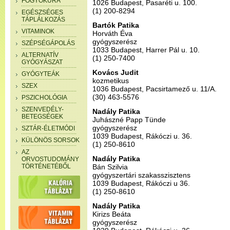
FOGYÓKÚRA
1026 Budapest, Pasaréti u. 100.
(1) 200-8294
EGÉSZSÉGES
TÁPLÁLKOZÁS
Bartók Patika
VITAMINOK
Horváth Éva
gyógyszerész
SZÉPSÉGÁPOLÁS
1033 Budapest, Harrer Pál u. 10.
ALTERNATÍV
(1) 250-7400
GYÓGYÁSZAT
Kovács Judit
GYÓGYTEÁK
kozmetikus
SZEX
1036 Budapest, Pacsirtamező u. 11/A.
(30) 463-5576
PSZICHOLÓGIA
SZENVEDÉLY-
Nadály Patika
BETEGSÉGEK
Juhászné Papp Tünde
gyógyszerész
SZTÁR-ÉLETMÓDI
1039 Budapest, Rákóczi u. 36.
KÜLÖNÖS SORSOK
(1) 250-8610
AZ
Nadály Patika
ORVOSTUDOMÁNY
TÖRTÉNETÉBŐL
Bán Szilvia
gyógyszertári szakasszisztens
1039 Budapest, Rákóczi u 36.
(1) 250-8610
Nadály Patika
Kirizs Beáta
gyógyszerész