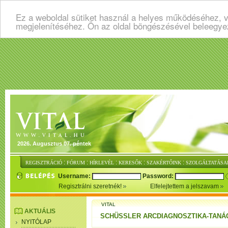
Ez a weboldal sütiket használ a helyes működéséhez, v
megjelenítéséhez. Ön az oldal böngészésével beleegye
2026. Augusztus 07. péntek
:
:
:
:
:
REGISZTRÁCIÓ
FÓRUM
HÍRLEVÉL
KERESŐK
SZAKÉRTŐINK
SZOLGÁLTATÁSA
Username:
Password:
Regisztrálni szeretnék!
Elfelejtettem a jelszavam
VITAL
AKTUÁLIS
SCHÜSSLER ARCDIAGNOSZTIKA-TANÁ
NYITÓLAP