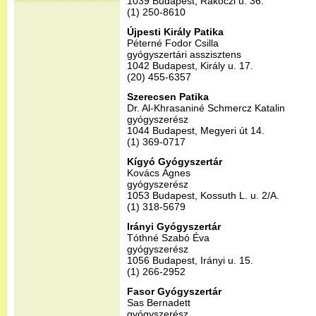
1039 Budapest, Rákóczi u. 36.
(1) 250-8610
Újpesti Király Patika
Péterné Fodor Csilla
gyógyszertári asszisztens
1042 Budapest, Király u. 17.
(20) 455-6357
Szerecsen Patika
Dr. Al-Khrasaniné Schmercz Katalin
gyógyszerész
1044 Budapest, Megyeri út 14.
(1) 369-0717
Kígyó Gyógyszertár
Kovács Ágnes
gyógyszerész
1053 Budapest, Kossuth L. u. 2/A.
(1) 318-5679
Irányi Gyógyszertár
Tóthné Szabó Éva
gyógyszerész
1056 Budapest, Irányi u. 15.
(1) 266-2952
Fasor Gyógyszertár
Sas Bernadett
gyógyszerész