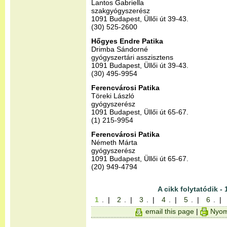
Lantos Gabriella
szakgyógyszerész
1091 Budapest, Üllői út 39-43.
(30) 525-2600
Hőgyes Endre Patika
Drimba Sándorné
gyógyszertári asszisztens
1091 Budapest, Üllői út 39-43.
(30) 495-9954
Ferencvárosi Patika
Töreki László
gyógyszerész
1091 Budapest, Üllői út 65-67.
(1) 215-9954
Ferencvárosi Patika
Németh Márta
gyógyszerész
1091 Budapest, Üllői út 65-67.
(20) 949-4794
A cikk folytatódik - 
1
. |
2
. |
3
. |
4
. |
5
. |
6
. |
email this page
|
Nyom