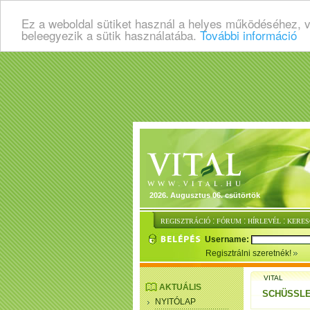
Ez a weboldal sütiket használ a helyes működéséhez, 
beleegyezik a sütik használatába.
További információ
2026. Augusztus 06. csütörtök
:
:
:
REGISZTRÁCIÓ
FÓRUM
HÍRLEVÉL
KERES
Username:
Regisztrálni szeretnék!
VITAL
AKTUÁLIS
SCHÜSSLE
NYITÓLAP