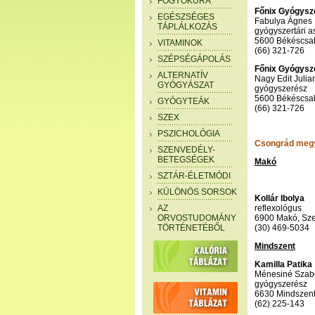
FOGYÓKÚRA
Főnix Gyógysz
EGÉSZSÉGES
Fabulya Ágnes
TÁPLÁLKOZÁS
gyógyszertári a
5600 Békéscsab
VITAMINOK
(66) 321-726
SZÉPSÉGÁPOLÁS
Főnix Gyógysz
ALTERNATÍV
Nagy Edit Julia
GYÓGYÁSZAT
gyógyszerész
5600 Békéscsab
GYÓGYTEÁK
(66) 321-726
SZEX
PSZICHOLÓGIA
Csongrád meg
SZENVEDÉLY-
BETEGSÉGEK
Makó
SZTÁR-ÉLETMÓDI
KÜLÖNÖS SORSOK
Kollár Ibolya
AZ
reflexológus
ORVOSTUDOMÁNY
6900 Makó, Szen
TÖRTÉNETÉBŐL
(30) 469-5034
Mindszent
Kamilla Patika
Ménesiné Szabó
gyógyszerész
6630 Mindszent
(62) 225-143