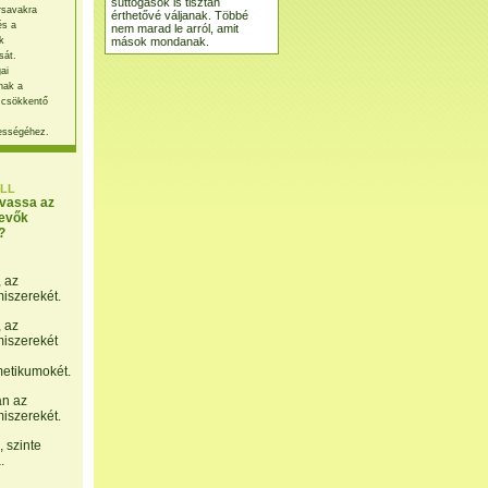
suttogások is tisztán
rsavakra
érthetővé váljanak. Többé
és a
nem marad le arról, amit
mások mondanak.
k
sát.
ai
nak a
 csökkentő
ességéhez.
LL
lvassa az
evők
?
, az
miszerekét.
, az
miszerekét
etikumokét.
án az
miszerekét.
 szinte
.