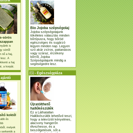
atunk
Bio Jojoba szépségolaj
Jojoba szépségolajunk
tökéletes választás minden
s-sörös
bőrtípusra, hogy bőröd
szappan
egészséges és sugárzó
legyen minden nap. Legyen
nyáink is
szó akár zsíros, pattanásos
gy sörtől
vagy száraz, érzékeny
 nő a haj,
bőrről, Jojoba
 lesz. A
Szépségolajunk mindig a
kkenti a haj
segítségedre lesz.
t, a korpát.
- Egészségpláza
ajánlatunk -
ajánló
Újratölthető
hallókészülék
Ez a Láthatatlan
ító koktél
Hallókészülék lehetővé teszi,
hogy a televíziót kényelmes,
osabb és
alacsony hangerőn
ebb
élvezhesse, és a
kből, melyek
beszélgetések, sőt a
 serkentik a