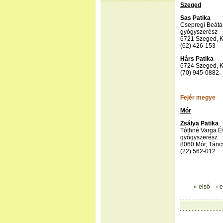
Szeged
Sas Patika
Csepregi Beáta
gyógyszerész
6721 Szeged, Ká
(62) 426-153
Hárs Patika
6724 Szeged, Kö
(70) 945-0882
Fejér megye
Mór
Zsálya Patika
Tóthné Varga É
gyógyszerész
8060 Mór, Táncs
(22) 562-012
« első
‹ 