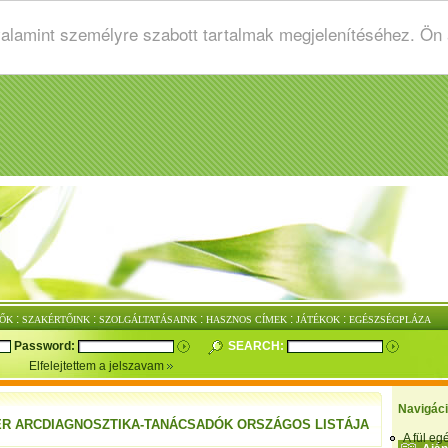
valamint személyre szabott tartalmak megjelenítéséhez. Ön
:
:
:
:
:
ŐK
SZAKÉRTŐINK
SZOLGÁLTATÁSAINK
HASZNOS CÍMEK
JÁTÉKOK
EGÉSZSÉGPLÁZA
Password:
SEARCH:
Elfelejtettem a jelszavam
Navigác
R ARCDIAGNOSZTIKA-TANÁCSADÓK ORSZÁGOS LISTÁJA
A fül e