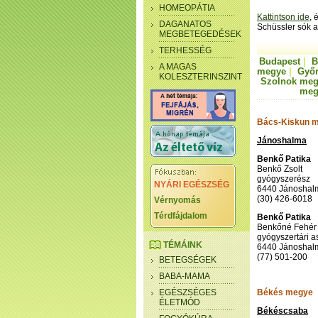
HOMEOPÁTIA
Kattintson ide
, 
DAGANATOS
Schüssler sók a
MEGBETEGEDÉSEK
TERHESSÉG
Budapest
|
B
A MAGAS
megye
|
Győ
KOLESZTERINSZINT
Szolnok me
meg
Bács-Kiskun 
Jánoshalma
Benkő Patika
Benkő Zsolt
gyógyszerész
NYÁRI EGÉSZSÉG
6440 Jánoshalm
(30) 426-6018
Vérnyomás
Térdfájdalom
Benkő Patika
Benkőné Fehér 
gyógyszertári a
TÉMÁINK
6440 Jánoshalm
(77) 501-200
BETEGSÉGEK
BABA-MAMA
EGÉSZSÉGES
Békés megye
ÉLETMÓD
Békéscsaba