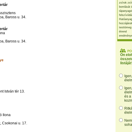
zsírok zsí
ertár
bomlását 
tápanyago
sszisztens
felszívódá
a, Baross u. 34.
Hatóanyag
hozzájárul
testtömeg
ertár
étrend
nna
eredmény
a, Baross u. 34.
PO
Ön elo
összet
ye
listáját
Igen
élel
Igen
t István tér 13.
élel
és a
kozm
Ritk
élel
 Ilona
Nem,
, Csokonai u. 17.
soha