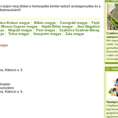
Ajánl
és tudjon meg többet a homeopátia körébe tartozó arcdiagnosztika és a
lkalmazásáról!
ács-Kiskun megye
|
Békés megye
|
Csongrád megye
|
Fejér
r-Moson-Sopron megye
|
Hajdú-Bihar megye
|
Jász-Nagykun-
gye
|
Nógrád megye
|
Pest megye
|
Szabolcs-Szatmár-Bereg
Csaláno
ye
|
Tolna megye
|
Veszprém megye
|
Zala megye
sampon
Már nagya
tudták, ho
megye
gyorsabban
fényesebb
csalán csö
zsírosságá
Vital 
a, Rákóczi u. 6.
Katalin
sszisztens
a, Rákóczi u. 6.
Haslapos
A legillat
legízletes
gyógyfűve
együttesen