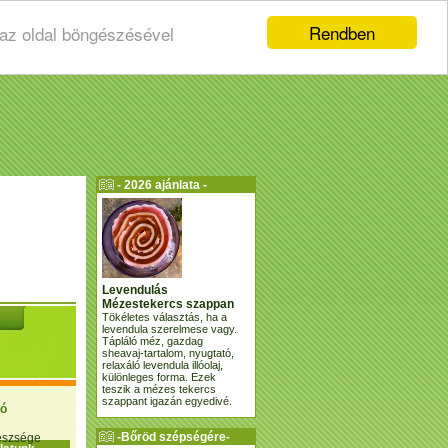
Rendben
 az oldal böngészésével
- 2026 ajánlata -
Levendulás
Mézestekercs szappan
Tökéletes választás, ha a
levendula szerelmese vagy.
Tápláló méz, gazdag
sheavaj-tartalom, nyugtató,
relaxáló levendula illóolaj,
különleges forma. Ezek
teszik a mézes tekercs
szappant igazán egyedivé.
ió
-Bőröd szépségére-
gészsége