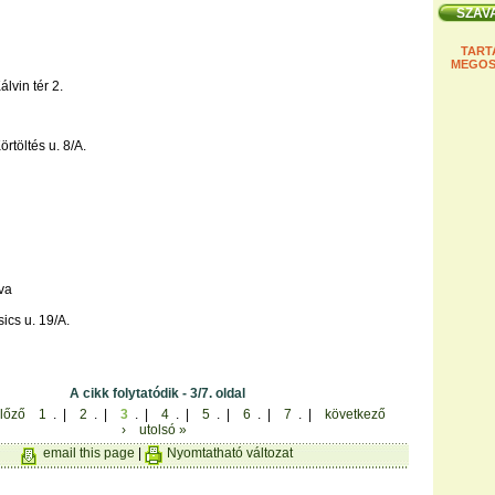
TART
MEGOS
lvin tér 2.
rtöltés u. 8/A.
va
ics u. 19/A.
A cikk folytatódik - 3/7. oldal
előző
1
. |
2
. |
3
. |
4
. |
5
. |
6
. |
7
. |
következő
›
utolsó »
email this page
|
Nyomtatható változat