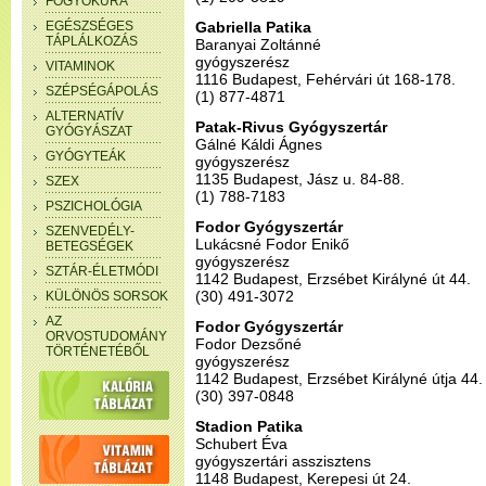
FOGYÓKÚRA
EGÉSZSÉGES
Gabriella Patika
TÁPLÁLKOZÁS
Baranyai Zoltánné
gyógyszerész
VITAMINOK
1116 Budapest, Fehérvári út 168-178.
SZÉPSÉGÁPOLÁS
(1) 877-4871
ALTERNATÍV
Patak-Rivus Gyógyszertár
GYÓGYÁSZAT
Gálné Káldi Ágnes
GYÓGYTEÁK
gyógyszerész
1135 Budapest, Jász u. 84-88.
SZEX
(1) 788-7183
PSZICHOLÓGIA
Fodor Gyógyszertár
SZENVEDÉLY-
Lukácsné Fodor Enikő
BETEGSÉGEK
gyógyszerész
SZTÁR-ÉLETMÓDI
1142 Budapest, Erzsébet Királyné út 44.
(30) 491-3072
KÜLÖNÖS SORSOK
AZ
Fodor Gyógyszertár
ORVOSTUDOMÁNY
Fodor Dezsőné
TÖRTÉNETÉBŐL
gyógyszerész
1142 Budapest, Erzsébet Királyné útja 44.
(30) 397-0848
Stadion Patika
Schubert Éva
gyógyszertári asszisztens
1148 Budapest, Kerepesi út 24.