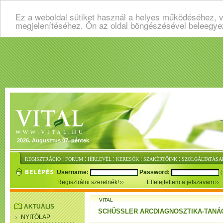
Ez a weboldal sütiket használ a helyes működéséhez, v
megjelenítéséhez. Ön az oldal böngészésével beleegye
2026. Augusztus 07. péntek
:
:
:
:
:
REGISZTRÁCIÓ
FÓRUM
HÍRLEVÉL
KERESŐK
SZAKÉRTŐINK
SZOLGÁLTATÁSA
Username:
Password:
Regisztrálni szeretnék!
Elfelejtettem a jelszavam
VITAL
AKTUÁLIS
SCHÜSSLER ARCDIAGNOSZTIKA-TANÁ
NYITÓLAP