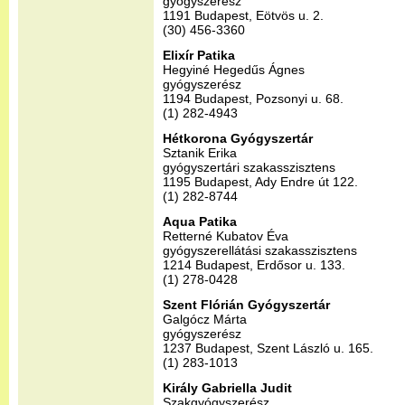
gyógyszerész
1191 Budapest, Eötvös u. 2.
(30) 456-3360
Elixír Patika
Hegyiné Hegedűs Ágnes
gyógyszerész
1194 Budapest, Pozsonyi u. 68.
(1) 282-4943
Hétkorona Gyógyszertár
Sztanik Erika
gyógyszertári szakasszisztens
1195 Budapest, Ady Endre út 122.
(1) 282-8744
Aqua Patika
Retterné Kubatov Éva
gyógyszerellátási szakasszisztens
1214 Budapest, Erdősor u. 133.
(1) 278-0428
Szent Flórián Gyógyszertár
Galgócz Márta
gyógyszerész
1237 Budapest, Szent László u. 165.
(1) 283-1013
Király Gabriella Judit
Szakgyógyszerész