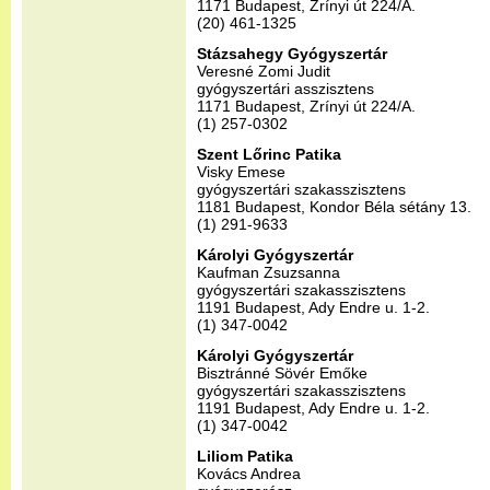
1171 Budapest, Zrínyi út 224/A.
(20) 461-1325
Stázsahegy Gyógyszertár
Veresné Zomi Judit
gyógyszertári asszisztens
1171 Budapest, Zrínyi út 224/A.
(1) 257-0302
Szent Lőrinc Patika
Visky Emese
gyógyszertári szakasszisztens
1181 Budapest, Kondor Béla sétány 13.
(1) 291-9633
Károlyi Gyógyszertár
Kaufman Zsuzsanna
gyógyszertári szakasszisztens
1191 Budapest, Ady Endre u. 1-2.
(1) 347-0042
Károlyi Gyógyszertár
Bisztránné Sövér Emőke
gyógyszertári szakasszisztens
1191 Budapest, Ady Endre u. 1-2.
(1) 347-0042
Liliom Patika
Kovács Andrea