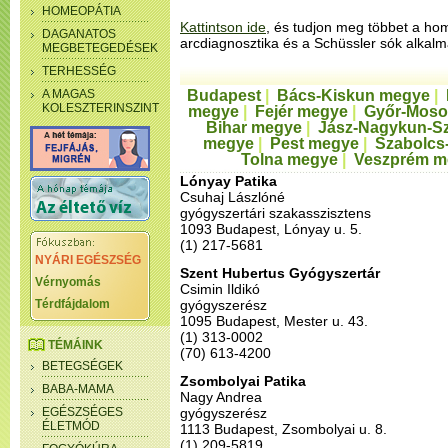
HOMEOPÁTIA
Kattintson ide
, és tudjon meg többet a ho
DAGANATOS
arcdiagnosztika és a Schüssler sók alkalm
MEGBETEGEDÉSEK
TERHESSÉG
A MAGAS
Budapest
|
Bács-Kiskun megye
|
KOLESZTERINSZINT
megye
|
Fejér megye
|
Győr-Moso
Bihar megye
|
Jász-Nagykun-S
megye
|
Pest megye
|
Szabolcs
Tolna megye
|
Veszprém m
Lónyay Patika
Csuhaj Lászlóné
gyógyszertári szakasszisztens
1093 Budapest, Lónyay u. 5.
(1) 217-5681
NYÁRI EGÉSZSÉG
Szent Hubertus Gyógyszertár
Vérnyomás
Csimin Ildikó
Térdfájdalom
gyógyszerész
1095 Budapest, Mester u. 43.
(1) 313-0002
TÉMÁINK
(70) 613-4200
BETEGSÉGEK
Zsombolyai Patika
BABA-MAMA
Nagy Andrea
EGÉSZSÉGES
gyógyszerész
ÉLETMÓD
1113 Budapest, Zsombolyai u. 8.
(1) 209-5819