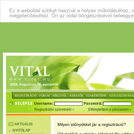
Ez a weboldal sütiket használ a helyes működéséhez, v
megjelenítéséhez. Ön az oldal böngészésével beleegye
2026. Augusztus 06. csütörtök
:
:
:
:
:
REGISZTRÁCIÓ
FÓRUM
HÍRLEVÉL
KERESŐK
SZAKÉRTŐINK
SZOLGÁLTATÁSA
Username:
Password:
Regisztrálni szeretnék!
Elfelejtettem a jelszavam
AKTUÁLIS
Milyen előnyökkel jár a regisztráció?
NYITÓLAP