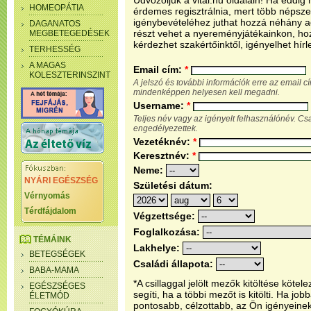
Üdvözöljük a vital.hu oldalain! Ha eddi
HOMEOPÁTIA
érdemes regisztrálnia, mert több népsze
igénybevételéhez juthat hozzá néhány ada
DAGANATOS
részt vehet a nyereményjátékainkon, ho
MEGBETEGEDÉSEK
kérdezhet szakértőinktől, igényelhet hírl
TERHESSÉG
A MAGAS
Email cím:
*
KOLESZTERINSZINT
A jelszó és további információk erre az email 
mindenképpen helyesen kell megadni.
Username:
*
Teljes név vagy az igényelt felhasználónév. C
engedélyezettek.
Vezetéknév:
*
Keresztnév:
*
Neme:
NYÁRI EGÉSZSÉG
Születési dátum:
Vérnyomás
Térdfájdalom
Végzettsége:
Foglalkozása:
TÉMÁINK
Lakhelye:
BETEGSÉGEK
Családi állapota:
BABA-MAMA
*A csillaggal jelölt mezők kitöltése köt
EGÉSZSÉGES
segíti, ha a többi mezőt is kitölti. Ha j
ÉLETMÓD
pontosabb, célzottabb, az Ön igényeine