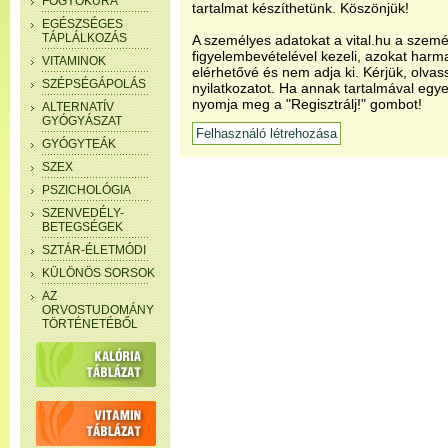
FOGYÓKÚRA
tartalmat készíthetünk. Köszönjük!
EGÉSZSÉGES
TÁPLÁLKOZÁS
A személyes adatokat a vital.hu a szemé
figyelembevételével kezeli, azokat har
VITAMINOK
elérhetővé és nem adja ki. Kérjük, olvas
SZÉPSÉGÁPOLÁS
nyilatkozatot. Ha annak tartalmával egye
nyomja meg a "Regisztrálj!" gombot!
ALTERNATÍV
GYÓGYÁSZAT
GYÓGYTEÁK
SZEX
PSZICHOLÓGIA
SZENVEDÉLY-
BETEGSÉGEK
SZTÁR-ÉLETMÓDI
KÜLÖNÖS SORSOK
AZ
ORVOSTUDOMÁNY
TÖRTÉNETÉBŐL