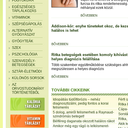
FOGYÓKÚRA
furcsa és ritka rendellenesség.
EGÉSZSÉGES
néhányat ezek közül.
TÁPLÁLKOZÁS
BŐVEBBEN
VITAMINOK
SZÉPSÉGÁPOLÁS
Addison-kór: enyhe tüneteket okoz, de keze
halálos is lehet
ALTERNATÍV
GYÓGYÁSZAT
GYÓGYTEÁK
BŐVEBBEN
SZEX
PSZICHOLÓGIA
Ritka betegségek esetében komoly kihívást 
helyes diagnózis felállítása
SZENVEDÉLY-
BETEGSÉGEK
Több szakember együttműködése szükséges ahh
megszülessen a helyes diagnózis
SZTÁR-ÉLETMÓDI
BŐVEBBEN
KÜLÖNÖS SORSOK
AZ
ORVOSTUDOMÁNY
TOVÁBBI CIKKEINK
TÖRTÉNETÉBŐL
Idiopátiás tüdőfibrózis – nehéz
Férfi 
diagnosztizálni, pedig fontos a korai
Ritka 
felismerés
Cápa-á
5 dolog, amiről felismerheti a Raynaud-
Sorstá
szindrómás beteget!
Ritka
Bélféreg daganata okozott halálos rákot
Akik k
Amikor még egy rágó is lelkiismeret-