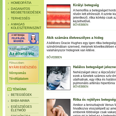
HOMEOPÁTIA
Királyi betegség
DAGANATOS
A hemofília a betegséget hordo
MEGBETEGEDÉSEK
révén lett elhíresült. A szinte
jelentkező, ritka kórkép csak 
TERHESSÉG
kezelhetővé.
A MAGAS
BŐVEBBEN
KOLESZTERINSZINT
Akik számára életveszélyes a hideg
A kétéves Gracie Hughes egy igen ritka betegsé
szindrómában szenved, melynek következtében e
valahányszor hidegnek van kitéve.
BŐVEBBEN
Halálos betegséget jelezne
NYÁRI EGÉSZSÉG
Nehézséget okoz a lépcsőzés?
Vérnyomás
ezek a tünetek számos szív-ér
Térdfájdalom
utalhatnak, egy ritka és halálo
pulmonális artériás hipertónia 
BŐVEBBEN
TÉMÁINK
BETEGSÉGEK
Ritka és rejtélyes betegsé
BABA-MAMA
Amikor a teniszbajnok Venus 
EGÉSZSÉGES
hivatkozva visszalépett az amer
ÉLETMÓD
emberek többsége csak vakargat
vajon mi is lehet ez a betegs