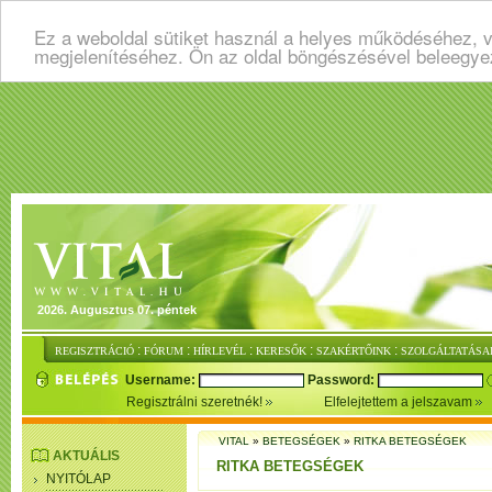
Ez a weboldal sütiket használ a helyes működéséhez, v
megjelenítéséhez. Ön az oldal böngészésével beleegye
2026. Augusztus 07. péntek
:
:
:
:
:
REGISZTRÁCIÓ
FÓRUM
HÍRLEVÉL
KERESŐK
SZAKÉRTŐINK
SZOLGÁLTATÁSA
Username:
Password:
Regisztrálni szeretnék!
Elfelejtettem a jelszavam
VITAL
»
BETEGSÉGEK
»
RITKA BETEGSÉGEK
AKTUÁLIS
RITKA BETEGSÉGEK
NYITÓLAP