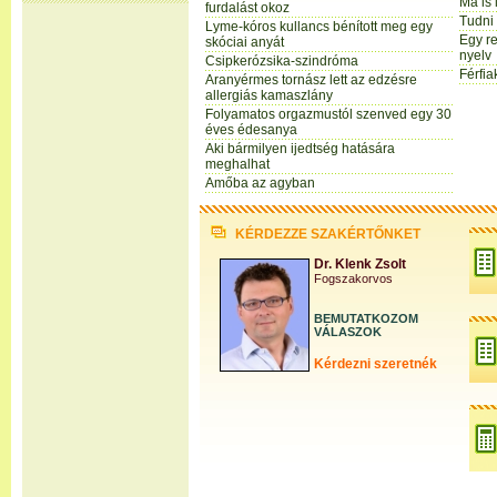
Ma is 
furdalást okoz
Tudni 
Lyme-kóros kullancs bénított meg egy
Egy re
skóciai anyát
nyelv
Csipkerózsika-szindróma
Férfia
Aranyérmes tornász lett az edzésre
allergiás kamaszlány
Folyamatos orgazmustól szenved egy 30
éves édesanya
Aki bármilyen ijedtség hatására
meghalhat
Amőba az agyban
KÉRDEZZE SZAKÉRTŐNKET
Dr. Klenk Zsolt
Fogszakorvos
BEMUTATKOZOM
VÁLASZOK
Kérdezni szeretnék