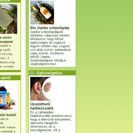
atunk
Bio Jojoba szépségolaj
Jojoba szépségolajunk
tökéletes választás minden
s-sörös
bőrtípusra, hogy bőröd
szappan
egészséges és sugárzó
legyen minden nap. Legyen
nyáink is
szó akár zsíros, pattanásos
gy sörtől
vagy száraz, érzékeny
 nő a haj,
bőrről, Jojoba
 lesz. A
Szépségolajunk mindig a
kkenti a haj
segítségedre lesz.
t, a korpát.
- Egészségpláza
ajánlatunk -
ajánló
Újratölthető
hallókészülék
Ez a Láthatatlan
ító koktél
Hallókészülék lehetővé teszi,
hogy a televíziót kényelmes,
osabb és
alacsony hangerőn
ebb
élvezhesse, és a
kből, melyek
beszélgetések, sőt a
 serkentik a