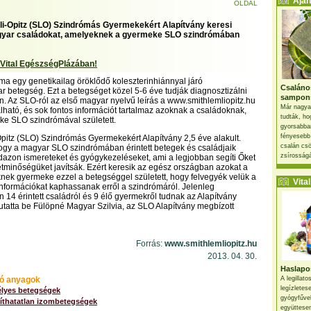
Ajánl
OLDAL
i-Opitz (SLO) Szindrómás Gyermekekért Alapítvány keresi
gyar családokat, amelyeknek a gyermeke SLO szindrómában
 Vital EgészségPlázában!
a egy genetikailag öröklődő koleszterinhiánnyal járó
Csaláno
 betegség. Ezt a betegséget közel 5-6 éve tudják diagnosztizálni
sampon
 Az SLO-ról az első magyar nyelvű leírás a www.smithlemliopitz.hu
Már nagya
lható, és sok fontos információt tartalmaz azoknak a családoknak,
tudták, ho
ke SLO szindrómával született.
gyorsabban
fényesebb
pitz (SLO) Szindrómás Gyermekekért Alapítvány 2,5 éve alakult.
csalán csö
hogy a magyar SLO szindrómában érintett betegek és családjaik
zsírosságá
azon ismereteket és gyógykezeléseket, ami a legjobban segíti Őket
tminőségüket javítsák. Ezért keresik az egész országban azokat a
knek gyermeke ezzel a betegséggel született, hogy felvegyék velük a
Vital 
információkat kaphassanak erről a szindrómáról. Jelenleg
14 érintett családról és 9 élő gyermekről tudnak az Alapítvány
tatta be Fülöpné Magyar Szilvia, az SLO Alapítvány megbízott
Forrás:
www.smithlemliopitz.hu
2013. 04. 30.
Haslapos
ó anyagok
A legillat
legízletes
télyes betegségek
gyógyfűve
yíthatatlan izombetegségek
együttesen