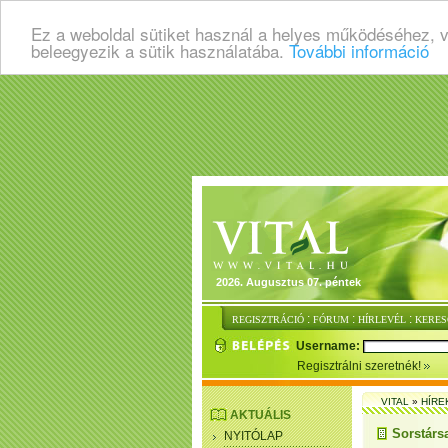
Ez a weboldal sütiket használ a helyes működéséhez, 
beleegyezik a sütik használatába.
További információ
2026. Augusztus 07. péntek
:
:
:
REGISZTRÁCIÓ
FÓRUM
HÍRLEVÉL
KERES
Username:
Regisztrálni szeretnék!
VITAL
»
HÍRE
AKTUÁLIS
Sorstárs
NYITÓLAP