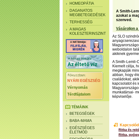
HOMEOPÁTIA
DAGANATOS
A Smith-Leml
MEGBETEGEDÉSEK
azokat a ma
szenved.
TERHESSÉG
Vásároljon a
A MAGAS
KOLESZTERINSZINT
Az SLO szindróm
anyagcserezavar
Magyarországon.
weboldalon talá
akiknek gyerme
A Smith-Lemli-O
Kiemelt célja, 
megkapják mind
abban, hogy éle
családokat, aki
NYÁRI EGÉSZSÉG
kapcsolatot és 
Vérnyomás
Magyarországon 
munkatársai- mu
Térdfájdalom
képviselője.
TÉMÁINK
BETEGSÉGEK
BABA-MAMA
Kapcsolód
EGÉSZSÉGES
Ritka és rej
ÉLETMÓD
Ritka, gyóg