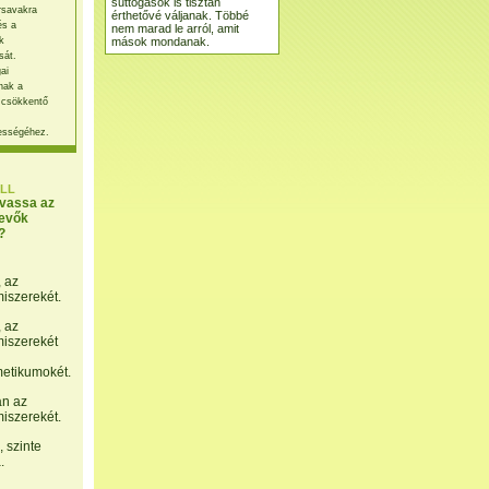
suttogások is tisztán
rsavakra
érthetővé váljanak. Többé
és a
nem marad le arról, amit
mások mondanak.
k
sát.
ai
nak a
 csökkentő
ességéhez.
LL
lvassa az
evők
?
, az
miszerekét.
, az
miszerekét
etikumokét.
án az
miszerekét.
 szinte
.