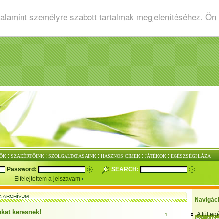
valamint személyre szabott tartalmak megjelenítéséhez. Ön
:
:
:
:
:
ŐK
SZAKÉRTŐINK
SZOLGÁLTATÁSAINK
HASZNOS CÍMEK
JÁTÉKOK
EGÉSZSÉGPLÁZA
Password:
SEARCH:
Elfelejtettem a jelszavam
K ARCHÍVUM
Navigác
akat keresnek!
A fül e
1 .