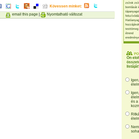
zsírok zsí
Kövessen minket:
bomlását 
tápanyago
email this page
|
Nyomtatható változat
felszívódá
Hatóanyag
hozzájárul
testtömeg
étrend
eredmény
PO
Ön elo
összet
listáját
Igen
élel
Igen
élel
és a
kozm
Ritk
élel
Nem,
soha