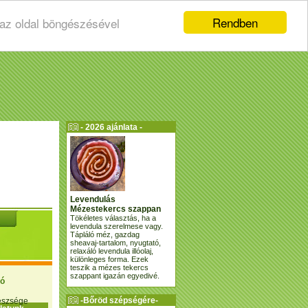
Rendben
 az oldal böngészésével
- 2026 ajánlata -
Levendulás
Mézestekercs szappan
Tökéletes választás, ha a
levendula szerelmese vagy.
Tápláló méz, gazdag
sheavaj-tartalom, nyugtató,
relaxáló levendula illóolaj,
különleges forma. Ezek
teszik a mézes tekercs
szappant igazán egyedivé.
ió
-Bőröd szépségére-
gészsége