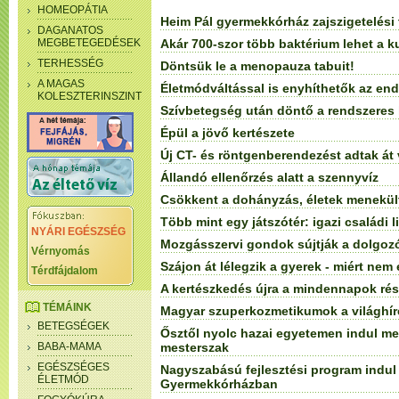
HOMEOPÁTIA
Heim Pál gyermekkórház zajszigetelési
DAGANATOS
MEGBETEGEDÉSEK
Akár 700-szor több baktérium lehet a 
TERHESSÉG
Döntsük le a menopauza tabuit!
A MAGAS
Életmódváltással is enyhíthetők az end
KOLESZTERINSZINT
Szívbetegség után döntő a rendszeres 
Épül a jövő kertészete
Új CT- és röntgenberendezést adtak át
Állandó ellenőrzés alatt a szennyvíz
Csökkent a dohányzás, életek menekül
Több mint egy játszótér: igazi családi l
NYÁRI EGÉSZSÉG
Mozgásszervi gondok sújtják a dolgoz
Vérnyomás
Szájon át lélegzik a gyerek - miért nem
Térdfájdalom
A kertészkedés újra a mindennapok rés
TÉMÁINK
Magyar szuperkozmetikumok a világhíre
BETEGSÉGEK
Ősztől nyolc hazai egyetemen indul mes
BABA-MAMA
mesterszak
EGÉSZSÉGES
Nagyszabású fejlesztési program indul
ÉLETMÓD
Gyermekkórházban