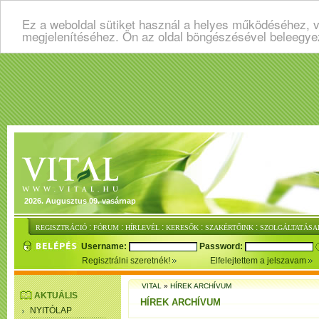
Ez a weboldal sütiket használ a helyes működéséhez, v
megjelenítéséhez. Ön az oldal böngészésével beleegye
2026. Augusztus 09. vasárnap
:
:
:
:
:
REGISZTRÁCIÓ
FÓRUM
HÍRLEVÉL
KERESŐK
SZAKÉRTŐINK
SZOLGÁLTATÁSA
Username:
Password:
Regisztrálni szeretnék!
Elfelejtettem a jelszavam
VITAL
»
HÍREK ARCHÍVUM
AKTUÁLIS
HÍREK ARCHÍVUM
NYITÓLAP