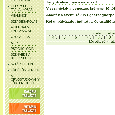
FOGYÓKÚRA
Tegyük élménnyé a mozgást!
EGÉSZSÉGES
Visszahívták a penészes krémmel töltö
TÁPLÁLKOZÁS
Átadták a Szent Rókus Egészségközpo
VITAMINOK
Két új pályázatot indított a Koraszülött
SZÉPSÉGÁPOLÁS
ALTERNATÍV
GYÓGYÁSZAT
« első
‹ előz
GYÓGYTEÁK
4
. |
5
. |
6
. |
7
. |
8
. |
9
.
következő ›
ut
SZEX
PSZICHOLÓGIA
SZENVEDÉLY-
BETEGSÉGEK
SZTÁR-ÉLETMÓDI
KÜLÖNÖS SORSOK
AZ
ORVOSTUDOMÁNY
TÖRTÉNETÉBŐL