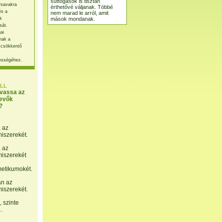
suttogások is tisztán
rsavakra
érthetővé váljanak. Többé
és a
nem marad le arról, amit
mások mondanak.
k
sát.
ai
nak a
 csökkentő
ességéhez.
LL
lvassa az
evők
?
, az
miszerekét.
, az
miszerekét
etikumokét.
án az
miszerekét.
 szinte
.