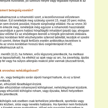
 menjünk hűvösebb, jól szellőző helyre vagy legalább nyissuk ki az
i ismert betegség esetén?
alkalmazzuk a rohamoldó szert, a kezelőorvossal előzetesen
sban. Ezt ismételjük meg szükség szerint 15, majd 20 perc múlva.
án sem érzünk javulást, hívjunk sürgősségi ellátást. Ha az orvos 30
m érkezik meg, ismételjük még egyszer a rohamoldó használatát.
sználjuk a gyors hatású hörgőtágító inhalátort (pipát) úgy, ahogyan
ász előírta! Ez az elsődleges teendő a hörgők görcsének oldására.
z korábban felírt vészhelyzetre szteroid tablettát, kezdjük el szedni
ll szerint, illetve légúti fertőzés esetén antibiotikus kezelésre is
Ha az orvos korábban hosszú távú oxigénterápiát írt elő,
lkalmazzuk azt is.
mentőt (112), ha hirtelen, erős légszomj jelentkezik, ha mellkasi
ás tapasztalható, ha elkékül az ajak vagy az arc, ha zavartság, ájulás
ép fel vagy ha súlyos allergiás reakció jelei vannak (duzzadt torok,
nk orvoshoz nehézlégzéssel?
ki-, vagy belégzés során sípoló hangot hallunk, és ez a tünet
entkezik.
an, elhúzódó fáradtságot érzünk.
tán elhúzódóan rohamszerű köhögéssel, nehézlégzéssel küzdünk.
 vagy elhúzódó köhögési roham, vagy éjszaka, fekvő helyzetben
és jelentkezik.
köhögés sok esetben csak terhelésre jelentkezik, sportolás vagy
és közben, sírás vagy nevetés hatására. Ha ilyenkor nem fordulunk
 a tünetek egyre gyakrabban, idővel már nyugalmi helyzetben is