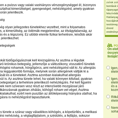
zsírok zsí
en a pulzus vagy valaki vashiányos vérszegénységgel él, bizonyos
bomlását 
ztalhat kimerültséget, gyengeséget, nehézlégzést, amely gyakran
tápanyago
során jelentkezik.
felszívódá
Hatóanyag
nség
hozzájárul
testtömeg
ség olyan jellegzetes tünetekhez vezethet, mint a folyamatos
étrend
s, a kimerültség, az ödémák megjelenése, az étvágytalanság, az
eredmény
s és a légszomj. Ez utóbbi eleinte fizikai terhelésre, később akár
jelentkezhet.
betegségek
PO
Ön elo
összet
listáját
kát tüdőgyógyásznak kell kivizsgálnia.Az asztma a légutak
áró krónikus betegség, jellemzője a változékony, visszatérő tünetek
öhögési rohamok, hörgőgörcs, ami nehézlégzést vált ki. Az allergiás
Igen
a leggyakoribb formája, melynek során allergének váltják ki a
élel
ását és a tüneteket. Asztma azonban kialakulhat allergiás
l is. Az asztma tünete lehet, ha valaki könnyen kifullad, gyakran
Igen
 betegséget a terhelésre jelentkező nehézlégzés. Fel kell figyelni
élel
mek nem szívesen vesz részt az intenzívebb mozgással járó
és a
utkározásnak gyakran zihálás, köhögő roham vet véget. Asztma
kozm
s kialakulhat, ezért nem pusztán az állóképesség hiányára utalhat, ha
Ritk
ásra is nehézlégzést tapasztalunk.
élel
Nem,
soha
ás tünete a száraz vagy váladékos köhögés, a köpetürítés, a mellkasi
zési nehézség, a végtagfájdalom, a szédülés, a fejfájás, sokszor