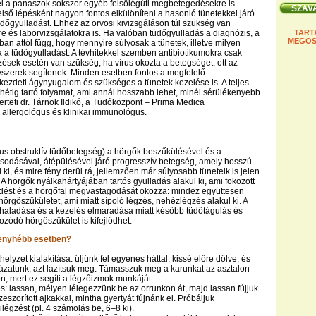
el a panaszok sokszor egyéb felsőlégúti megbetegedésekre is
 első lépésként nagyon fontos elkülöníteni a hasonló tünetekkel járó
üdőgyulladást. Ehhez az orvosi kivizsgáláson túl szükség van
e és laborvizsgálatokra is. Ha valóban tüdőgyulladás a diagnózis, a
TART
MEGOS
ban attól függ, hogy mennyire súlyosak a tünetek, illetve milyen
 a tüdőgyulladást. A tévhitekkel szemben antibiotikumokra csak
őzések esetén van szükség, ha vírus okozta a betegséget, ott az
gyszerek segítenek. Minden esetben fontos a megfelelő
 kezdeti ágynyugalom és szükséges a tünetek kezelése is. A teljes
hétig tartó folyamat, ami annál hosszabb lehet, minél sérülékenyebb
erteti dr. Tárnok Ildikó, a Tüdőközpont – Prima Medica
allergológus és klinikai immunológus.
s obstruktív tüdőbetegség) a hörgők beszűkülésével és a
sodásával, átépülésével járó progresszív betegség, amely hosszú
l ki, és mire fény derül rá, jellemzően már súlyosabb tüneteik is jelen
 A hörgők nyálkahártyájában tartós gyulladás alakul ki, ami fokozott
dést és a hörgőfal megvastagodását okozza: mindez együttesen
örgőszűkületet, ami miatt sípoló légzés, nehézlégzés alakul ki. A
haladása és a kezelés elmaradása miatt később tüdőtágulás és
zódó hörgőszűkület is kifejlődhet.
i enyhébb esetben?
helyzet kialakítása: üljünk fel egyenes háttal, kissé előre dőlve, és
ázatunk, azt lazítsuk meg. Támasszuk meg a karunkat az asztalon
n, mert ez segíti a légzőizmok munkáját.
s: lassan, mélyen lélegezzünk be az orrunkon át, majd lassan fújjuk
zeszorított ajkakkal, mintha gyertyát fújnánk el. Próbáljuk
légzést (pl. 4 számolás be, 6–8 ki).