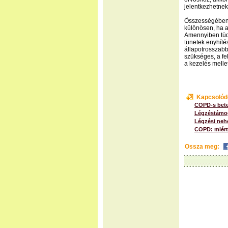
jelentkezhetnek
Összességében 
különösen, ha a
Amennyiben tüdő
tünetek enyhíté
állapotrosszab
szükséges, a fe
a kezelés mellet
Kapcsolód
COPD-s bete
Légzéstámog
Légzési neh
COPD: miért 
Ossza meg: