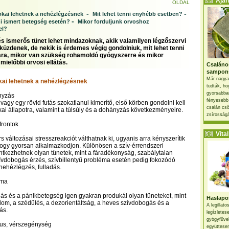
Ajánl
OLDAL
-
-
 okai lehetnek a nehézlégzésnek
Mit lehet tenni enyhébb esetben?
-
ni ismert betegség esetén?
Mikor forduljunk orvoshoz
el?
s ismerős tünet lehet mindazoknak, akik valamilyen légzőszervi
küzdenek, de nekik is érdemes végig gondolniuk, mit lehet tenni
ra, mikor van szükség rohamoldó gyógyszerre és mikor
mielőbbi orvosi ellátás.
Csaláno
sampon
Már nagya
okai lehetnek a nehézlégzésnek
tudták, ho
gyorsabban
nyzás
fényesebb
vagy egy rövid futás szokatlanul kimerítő, első körben gondolni kell
csalán csö
kai állapotra, valamint a túlsúly és a dohányzás következményeire.
zsírosságá
 frontok
Vital 
s változásai stresszreakciót válthatnak ki, ugyanis arra kényszerítik
hogy gyorsan alkalmazkodjon. Különösen a szív-érrendszeri
ntkezhetnek olyan tünetek, mint a fáradékonyság, szabálytalan
ívdobogás érzés, szívbillentyű probléma esetén pedig fokozódó
ehézlégzés, fulladás.
óma
gás és a pánikbetegség igen gyakran produkál olyan tüneteket, mint
Haslapos
alom, a szédülés, a dezorientáltság, a heves szívdobogás és a
A legillat
ás.
legízletes
gyógyfűve
zus, vérszegénység
együttesen