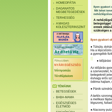
HOMEOPÁTIA
Ilyen gyakori
DAGANATOS
Mit lehet ten
MEGBETEGEDÉSEK
nehézlégzéss
TERHESSÉG
A nehézlégzé
A MAGAS
betegséggel 
KOLESZTERINSZINT
ennek oldásá
szükséges a 
Ilyen gyakori 
● Túlsúly, dohá
Ha a lépcsőzés 
a gyengébb fizi
● Időjárási
NYÁRI EGÉSZSÉG
Az időjárás gyor
Vérnyomás
a szervezetet, 
betegeknél jele
Térdfájdalom
és/vagy erős sz
ödéma hajlam, n
TÉMÁINK
● Pánik szindr
BETEGSÉGEK
A tartós szoron
BABA-MAMA
a mellkasi fájd
légszomj, fullad
EGÉSZSÉGES
ÉLETMÓD
● Alacsony pul