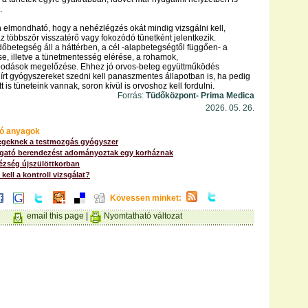
.
elmondható, hogy a nehézlégzés okát mindig vizsgálni kell,
z többször visszatérő vagy fokozódó tünetként jelentkezik.
betegség áll a háttérben, a cél -alapbetegségtől függően- a
se, illetve a tünetmentesség elérése, a rohamok,
bodások megelőzése. Ehhez jó orvos-beteg együttműködés
lírt gyógyszereket szedni kell panaszmentes állapotban is, ha pedig
t is tüneteink vannak, soron kívül is orvoshoz kell fordulni.
Forrás:
Tüdőközpont- Prima Medica
2026. 05. 26.
ó anyagok
geknek a testmozgás gyógyszer
ató berendezést adományoztak egy korháznak
ézség újszülöttkorban
kell a kontroll vizsgálat?
Kövessen minket:
email this page
|
Nyomtatható változat