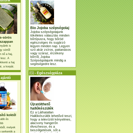
atunk
Bio Jojoba szépségolaj
Jojoba szépségolajunk
tökéletes választás minden
s-sörös
bőrtípusra, hogy bőröd
szappan
egészséges és sugárzó
legyen minden nap. Legyen
nyáink is
szó akár zsíros, pattanásos
gy sörtől
vagy száraz, érzékeny
 nő a haj,
bőrről, Jojoba
 lesz. A
Szépségolajunk mindig a
kkenti a haj
segítségedre lesz.
t, a korpát.
- Egészségpláza
ajánlatunk -
ajánló
Újratölthető
hallókészülék
Ez a Láthatatlan
ító koktél
Hallókészülék lehetővé teszi,
hogy a televíziót kényelmes,
osabb és
alacsony hangerőn
ebb
élvezhesse, és a
kből, melyek
beszélgetések, sőt a
 serkentik a