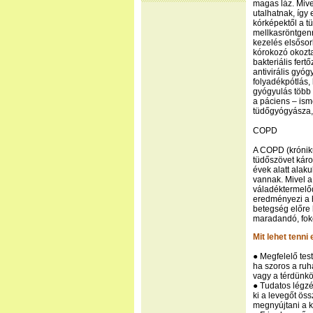
magas láz. Miv
utalhatnak, így
kórképektől a t
mellkasröntgenr
kezelés elsősor
kórokozó okozta
bakteriális fert
antivirális gyó
folyadékpótlás,
gyógyulás több 
a páciens – ism
tüdőgyógyásza, 
COPD
A COPD (króniku
tüdőszövet káro
évek alatt alaku
vannak. Mivel a
váladéktermelő
eredményezi a h
betegség előre 
maradandó, foko
Mit lehet tenn
● Megfelelő test
ha szoros a ruh
vagy a térdünkö
● Tudatos légzé
ki a levegőt öss
megnyújtani a ki