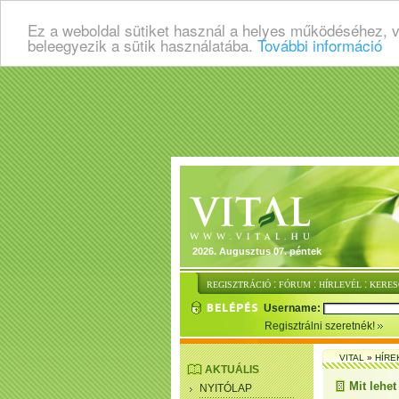
Ez a weboldal sütiket használ a helyes működéséhez, 
beleegyezik a sütik használatába.
További információ
2026. Augusztus 07. péntek
:
:
:
REGISZTRÁCIÓ
FÓRUM
HÍRLEVÉL
KERES
Username:
Regisztrálni szeretnék!
VITAL
»
HÍRE
AKTUÁLIS
Mit lehe
NYITÓLAP