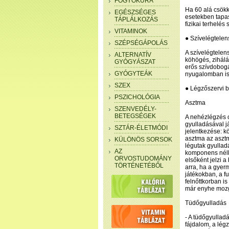
FOGYÓKÚRA
Ha 60 alá csökk
EGÉSZSÉGES
esetekben tapas
TÁPLÁLKOZÁS
fizikai terhelés 
VITAMINOK
● Szívelégtele
SZÉPSÉGÁPOLÁS
A szívelégtelen
ALTERNATÍV
köhögés, zihálá
GYÓGYÁSZAT
erős szívdobogá
GYÓGYTEÁK
nyugalomban is 
SZEX
● Légzőszervi 
PSZICHOLÓGIA
Asztma
SZENVEDÉLY-
BETEGSÉGEK
A nehézlégzés o
gyulladásával j
SZTÁR-ÉLETMÓDI
jelentkezése: k
asztma az asztm
KÜLÖNÖS SORSOK
légutak gyullad
AZ
komponens nélkü
ORVOSTUDOMÁNY
elsőként jelzi a
TÖRTÉNETÉBŐL
arra, ha a gyer
játékokban, a f
felnőttkorban i
már enyhe mozg
Tüdőgyulladás
- A tüdőgyullad
fájdalom, a lég