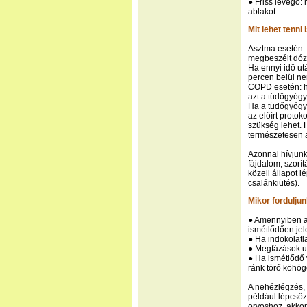
● Friss levegő:
ablakot.
Mit lehet tenn
Asztma esetén: 
megbeszélt dózi
Ha ennyi idő ut
percen belül ne
COPD esetén: ha
azt a tüdőgyógy
Ha a tüdőgyógyás
az előírt protoko
szükség lehet. 
természetesen a
Azonnal hívjunk 
fájdalom, szorít
közeli állapot l
csalánkiütés).
Mikor fordulju
● Amennyiben a 
ismétlődően jel
● Ha indokolatl
● Megfázások u
● Ha ismétlődő
ránk törő köhög
A nehézlégzés, 
például lépcsőz
orvoshoz, akkor