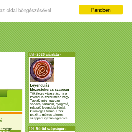
Rendben
 az oldal böngészésével
- 2026 ajánlata -
Levendulás
Mézestekercs szappan
Tökéletes választás, ha a
levendula szerelmese vagy.
Tápláló méz, gazdag
sheavaj-tartalom, nyugtató,
relaxáló levendula illóolaj,
különleges forma. Ezek
teszik a mézes tekercs
szappant igazán egyedivé.
ió
-Bőröd szépségére-
gészsége