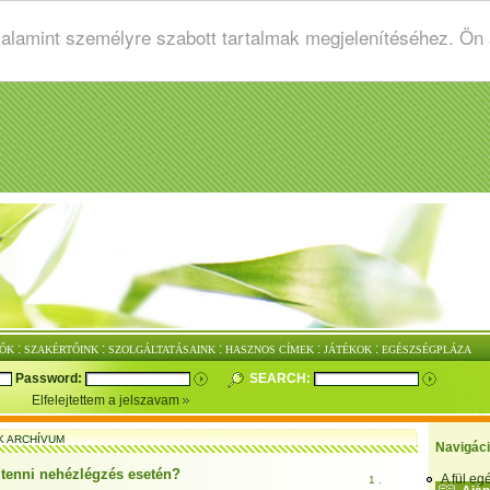
valamint személyre szabott tartalmak megjelenítéséhez. Ön
:
:
:
:
:
ŐK
SZAKÉRTŐINK
SZOLGÁLTATÁSAINK
HASZNOS CÍMEK
JÁTÉKOK
EGÉSZSÉGPLÁZA
Password:
SEARCH:
Elfelejtettem a jelszavam
K ARCHÍVUM
Navigác
t tenni nehézlégzés esetén?
A fül e
1 .