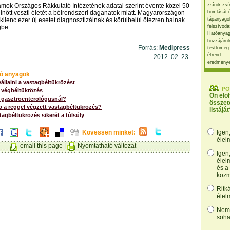
amok Országos Rákkutató Intézetének adatai szerint évente közel 50
zsírok zsí
elnőtt veszti életét a bélrendszeri daganatok miatt. Magyarországon
bomlását 
kilenc ezer új esetet diagnosztizálnak és körülbelül ötezren halnak
tápanyago
gbe.
felszívódá
Hatóanyag
hozzájárul
Forrás:
Medipress
testtömeg
étrend
2012. 02. 23.
eredmény
ó anyagok
llalni a vastagbéltükrözést
PO
s végbéltükrözés
Ön elo
a gasztroenterológusnál?
összet
 a reggel végzett vastagbéltükrözés?
listáját
tagbéltükrözés sikerét a túlsúly
Kövessen minket:
Igen
élel
email this page
|
Nyomtatható változat
Igen
élel
és a
kozm
Ritk
élel
Nem,
soha