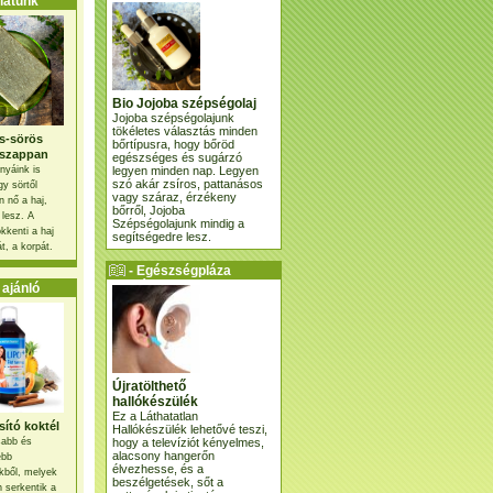
atunk
Bio Jojoba szépségolaj
Jojoba szépségolajunk
tökéletes választás minden
s-sörös
bőrtípusra, hogy bőröd
szappan
egészséges és sugárzó
legyen minden nap. Legyen
nyáink is
szó akár zsíros, pattanásos
gy sörtől
vagy száraz, érzékeny
 nő a haj,
bőrről, Jojoba
 lesz. A
Szépségolajunk mindig a
kkenti a haj
segítségedre lesz.
t, a korpát.
- Egészségpláza
ajánlatunk -
ajánló
Újratölthető
hallókészülék
Ez a Láthatatlan
ító koktél
Hallókészülék lehetővé teszi,
hogy a televíziót kényelmes,
osabb és
alacsony hangerőn
ebb
élvezhesse, és a
kből, melyek
beszélgetések, sőt a
 serkentik a