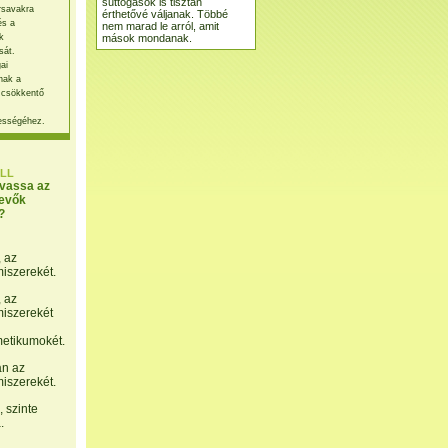
suttogások is tisztán
rsavakra
érthetővé váljanak. Többé
és a
nem marad le arról, amit
mások mondanak.
k
sát.
ai
nak a
 csökkentő
ességéhez.
LL
lvassa az
evők
?
, az
miszerekét.
, az
miszerekét
etikumokét.
án az
miszerekét.
 szinte
.