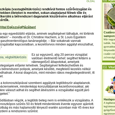
Ajánl
OLDAL
szkópia (vastagbéltükrözés) rendkívül fontos szűrővizsgálat és
tekben életeket is menthet, sokan alaptalanul félnek tőle és
lkerülni a bélrendszeri daganatok kiszűrésére alkalmas eljárást
kértők.
 Vital EgészségPlázában!
Csaláno
a egy egyedülálló eljárás, aminek segítségével láthatjuk, mi történik
sampon
kben” – mondta el Dr. Christine Hachem, a St. Louis Egyetem
Már nagya
 gasztroenterológus tanársegédje. – Bár sokaknak vannak
tudták, ho
vizsgálattal kapcsolatban, a kezelőorvos minden aggályt eloszlathat,
gyorsabban
.”
fényesebb
csalán csö
Ez az egyszerű, alig 20 perces vizsgálat
zsírosságá
valóban életmentő lehet: segíthet feltárni a
rákmegelőző állapotokat, amelyek
etegségek előjelei lehetnek. Segítségével felfedezhetőek és
Vital 
 a bélrendszeri polipok, amelyek később, megfelelő kezelés nélkül
sodhatnak. A korai diagnózis, mint minden rákos megbetegedésnél, itt
et.
 a kolonoszkópiával szembeni aggályok legtöbbször alaptalanok.
pácienseknek, mindenképp konzultáljanak kezelőorvosukkal, aki
e választ adhat és segíthet átvészelni a vizsgálattal együtt járó
geket.”
Haslapos
bódításban végzik, a legtöbb beteg nem is emlékszik a vizsgálatra. A
A legillat
noszkópos szűrés 50 év felett mindenkinek évente egyszer ajánlott.
legízletes
ottság és más hajlamosító tényező esetén azonban már 45 éves kor
gyógyfűve
ezdeni a rendszeres szűrést.
együttesen