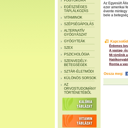
FOGYÓKÚRA
Az Egyesült Áll
EGÉSZSÉGES
ezer amerikai f
TÁPLÁLKOZÁS
évente mintegy 
bele a betegsé
VITAMINOK
SZÉPSÉGÁPOLÁS
ALTERNATÍV
GYÓGYÁSZAT
GYÓGYTEÁK
Kapcsolód
Érdemes bevá
SZEX
A vastag- é
PSZICHOLÓGIA
Mi történik 
Hatékonyabb
SZENVEDÉLY-
Rontja a vas
BETEGSÉGEK
SZTÁR-ÉLETMÓDI
Ossza meg:
KÜLÖNÖS SORSOK
AZ
ORVOSTUDOMÁNY
TÖRTÉNETÉBŐL