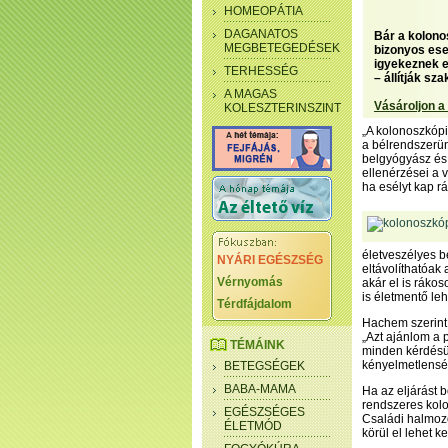
HOMEOPÁTIA
DAGANATOS
Bár a kolono
MEGBETEGEDÉSEK
bizonyos ese
igyekeznek e
TERHESSÉG
– állítják sza
A MAGAS
Vásároljon a
KOLESZTERINSZINT
„A kolonoszkópi
a bélrendszerün
belgyógyász és
ellenérzései a 
ha esélyt kap rá
életveszélyes b
NYÁRI EGÉSZSÉG
eltávolíthatóak
Vérnyomás
akár el is ráko
is életmentő leh
Térdfájdalom
Hachem szerint
„Azt ajánlom a 
TÉMÁINK
minden kérdésükr
kényelmetlensé
BETEGSÉGEK
BABA-MAMA
Ha az eljárást 
rendszeres kolo
EGÉSZSÉGES
Családi halmoz
ÉLETMÓD
körül el lehet k