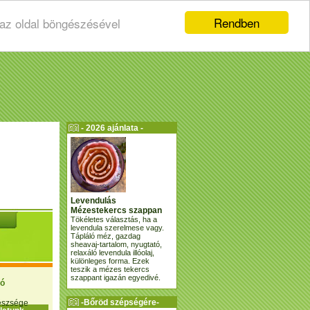
Rendben
 az oldal böngészésével
- 2026 ajánlata -
Levendulás
Mézestekercs szappan
Tökéletes választás, ha a
levendula szerelmese vagy.
Tápláló méz, gazdag
sheavaj-tartalom, nyugtató,
relaxáló levendula illóolaj,
különleges forma. Ezek
teszik a mézes tekercs
szappant igazán egyedivé.
ió
-Bőröd szépségére-
gészsége