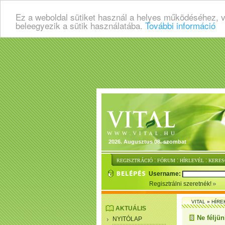
Ez a weboldal sütiket használ a helyes működéséhez, 
beleegyezik a sütik használatába.
További információ
2026. Augusztus 08. szombat
:
:
:
REGISZTRÁCIÓ
FÓRUM
HÍRLEVÉL
KERES
Username:
Regisztrálni szeretnék!
VITAL
»
HÍRE
AKTUÁLIS
Ne féljün
NYITÓLAP