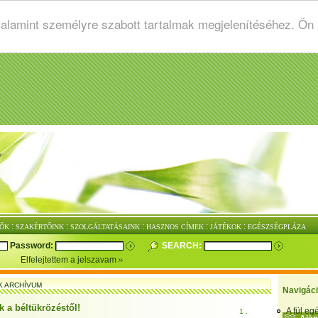
valamint személyre szabott tartalmak megjelenítéséhez. Ön
:
:
:
:
:
ŐK
SZAKÉRTŐINK
SZOLGÁLTATÁSAINK
HASZNOS CÍMEK
JÁTÉKOK
EGÉSZSÉGPLÁZA
Password:
SEARCH:
Elfelejtettem a jelszavam
K ARCHÍVUM
Navigác
k a béltükrözéstől!
A fül e
1 .