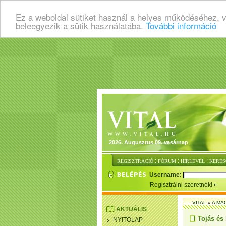
Ez a weboldal sütiket használ a helyes működéséhez, 
beleegyezik a sütik használatába.
További információ
2026. Augusztus 09. vasárnap
:
:
:
REGISZTRÁCIÓ
FÓRUM
HÍRLEVÉL
KERES
Username:
Regisztrálni szeretnék!
VITAL
»
A MA
AKTUÁLIS
Tojás és 
NYITÓLAP