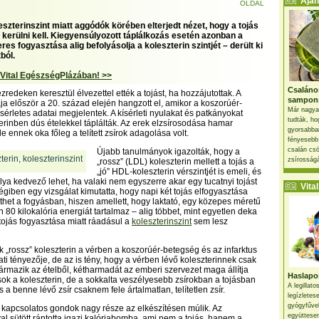
Ajánl
OLDAL
szterinszint miatt aggódók körében elterjedt nézet, hogy a tojás
 kerülni kell. Kiegyensúlyozott táplálkozás esetén azonban a
res fogyasztása alig befolyásolja a koleszterin szintjét – derült ki
ból.
 Vital EgészségPlázában! >>
Csaláno
edeken keresztül élvezettel ették a tojást, ha hozzájutottak. A
sampon
ája először a 20. század elején hangzott el, amikor a koszorúér-
Már nagya
sérletes adatai megjelentek. A kísérleti nyulakat és patkányokat
tudták, ho
terinben dús ételekkel táplálták. Az erek elzsírosodása hamar
gyorsabban
e ennek oka főleg a telített zsírok adagolása volt.
fényesebb
csalán csö
Újabb tanulmányok igazolták, hogy a
zsírosságá
„rossz” (LDL) koleszterin mellett a tojás a
„jó” HDL-koleszterin vérszintjét is emeli, és
lya kedvező lehet, ha valaki nem egyszerre akar egy tucatnyi tojást
Vital 
iben egy vizsgálat kimutatta, hogy napi két tojás elfogyasztása
nthet a fogyásban, hiszen amellett, hogy laktató, egy közepes méretű
 80 kilokalória energiát tartalmaz – alig többet, mint egyetlen deka
 tojás fogyasztása miatt ráadásul a
koleszterinszint
sem lesz
k „rossz” koleszterin a vérben a koszorúér-betegség és az infarktus
ti tényezője, de az is tény, hogy a vérben lévő koleszterinnek csak
mazik az ételből, kétharmadát az emberi szervezet maga állítja
Haslapos
 sok a koleszterin, de a sokkalta veszélyesebb zsírokban a tojásban
A legillat
 a benne lévő zsír csaknem fele ártalmatlan, telítetlen zsír.
legízletes
gyógyfűve
l kapcsolatos gondok nagy része az elkészítésen múlik. Az
együttesen
l sütött rántotta igazi kalóriabomba, ami nem a tojás, hanem a