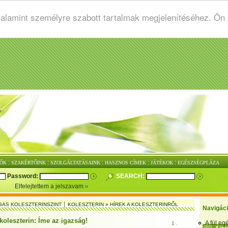
valamint személyre szabott tartalmak megjelenítéséhez. Ön
:
:
:
:
:
ŐK
SZAKÉRTŐINK
SZOLGÁLTATÁSAINK
HASZNOS CÍMEK
JÁTÉKOK
EGÉSZSÉGPLÁZA
Password:
SEARCH:
Elfelejtettem a jelszavam
GAS KOLESZTERINSZINT │ KOLESZTERIN
»
HÍREK A KOLESZTERINRŐL
Navigác
koleszterin: Íme az igazság!
A fül e
1 .