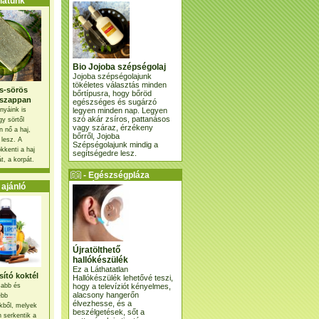
atunk
Bio Jojoba szépségolaj
Jojoba szépségolajunk
tökéletes választás minden
s-sörös
bőrtípusra, hogy bőröd
szappan
egészséges és sugárzó
legyen minden nap. Legyen
nyáink is
szó akár zsíros, pattanásos
gy sörtől
vagy száraz, érzékeny
 nő a haj,
bőrről, Jojoba
 lesz. A
Szépségolajunk mindig a
kkenti a haj
segítségedre lesz.
t, a korpát.
- Egészségpláza
ajánlatunk -
ajánló
Újratölthető
hallókészülék
Ez a Láthatatlan
ító koktél
Hallókészülék lehetővé teszi,
hogy a televíziót kényelmes,
osabb és
alacsony hangerőn
ebb
élvezhesse, és a
kből, melyek
beszélgetések, sőt a
 serkentik a