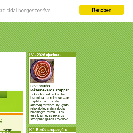
Rendben
 az oldal böngészésével
- 2026 ajánlata -
Levendulás
Mézestekercs szappan
Tökéletes választás, ha a
levendula szerelmese vagy.
Tápláló méz, gazdag
sheavaj-tartalom, nyugtató,
relaxáló levendula illóolaj,
különleges forma. Ezek
teszik a mézes tekercs
szappant igazán egyedivé.
ió
-Bőröd szépségére-
gészsége