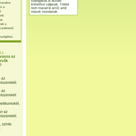
suttogások is tisztán
rsavakra
érthetővé váljanak. Többé
és a
nem marad le arról, amit
mások mondanak.
k
sát.
ai
nak a
 csökkentő
ességéhez.
LL
lvassa az
evők
?
, az
miszerekét.
, az
miszerekét
etikumokét.
án az
miszerekét.
 szinte
.