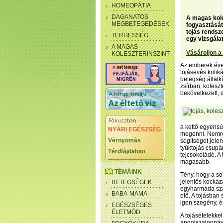
HOMEOPÁTIA
DAGANATOS
A magas kole
MEGBETEGEDÉSEK
fogyasztását
tojás rendsze
TERHESSÉG
egy vizsgálat
A MAGAS
Vásároljon a
KOLESZTERINSZINT
Az emberek évezr
tojásevés kritik
betegség állatkí
zsírban, kolesz
bekövetkezett, d
a kettő egyensú
NYÁRI EGÉSZSÉG
megenni. Nemrég
Vérnyomás
segítséget jele
tyúktojás csupán
Térdfájdalom
tejcsokoládé. A
magasabb.
TÉMÁINK
Tény, hogy a so
jelentős kockáza
BETEGSÉGEK
egyharmada szár
BABA-MAMA
elő. A tojásban
igen szegény, és
EGÉSZSÉGES
ÉLETMÓD
A tojásételekke
angolszalonnáva