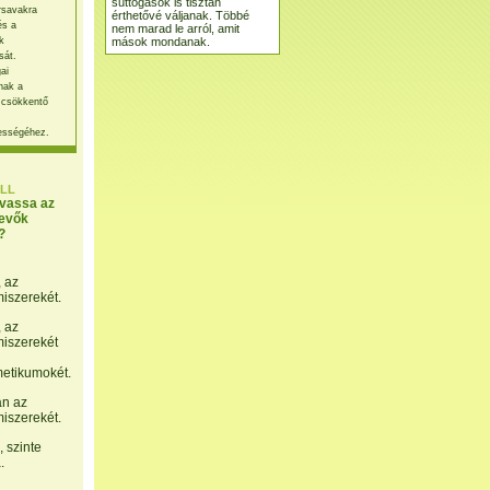
suttogások is tisztán
rsavakra
érthetővé váljanak. Többé
és a
nem marad le arról, amit
mások mondanak.
k
sát.
ai
nak a
 csökkentő
ességéhez.
LL
lvassa az
evők
?
, az
miszerekét.
, az
miszerekét
etikumokét.
án az
miszerekét.
 szinte
.