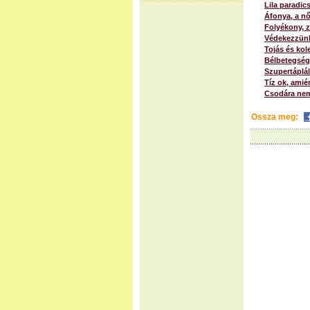
Lila paradi
Áfonya, a n
Folyékony, 
Védekezzünk 
Tojás és kol
Bélbetegsége
Szupertáplál
Tíz ok, amié
Csodára nem
Ossza meg: