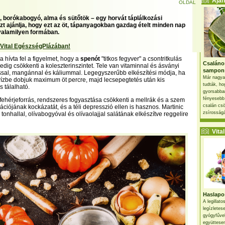
Ajánl
OLDAL
s, borókabogyó, alma és sütőtök – egy horvát táplálkozási
t ajánlja, hogy ezt az öt, tápanyagokban gazdag ételt minden nap
valamilyen formában.
 Vital EgészségPlázában!
ra hívta fel a figyelmet, hogy a
spenót
"titkos fegyver" a csontritkulás
Csaláno
pedig csökkenti a koleszterinszintet. Tele van vitaminnal és ásványi
sampon
ssal, mangánnal és káliummal. Legegyszerűbb elkészítési módja, ha
Már nagya
vízbe dobjuk maximum öt percre, majd lecsepegtetés után kis
tudták, ho
s tálalható.
gyorsabban
fényesebb
ehérjeforrás, rendszeres fogyasztása csökkenti a mellrák és a szem
csalán csö
iójának kockázatát, és a téli depresszió ellen is hasznos. Martinic
zsírosságá
onhallal, olívabogyóval és olívaolajjal salátának elkészítve reggelire
Vital 
Haslapos
A legillat
legízletes
gyógyfűve
együttesen