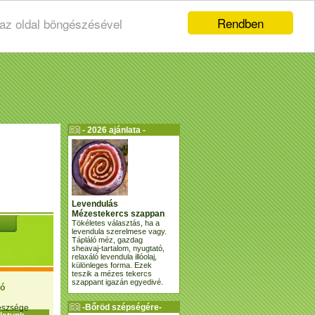
Rendben
 az oldal böngészésével
- 2026 ajánlata -
Levendulás
Mézestekercs szappan
Tökéletes választás, ha a
levendula szerelmese vagy.
Tápláló méz, gazdag
sheavaj-tartalom, nyugtató,
relaxáló levendula illóolaj,
különleges forma. Ezek
teszik a mézes tekercs
szappant igazán egyedivé.
ió
-Bőröd szépségére-
gészsége