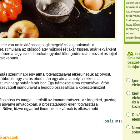
zsírok zsí
bomlását 
tápanyago
felszívódá
Hatóanyag
hozzájárul
testtömeg
étrend
eredmény
tele van antioxidánssal, segít megelőzni a glaukómát, a
t, stimulálja az idősödő agy működését akár frissen, akár lekvárként
időben a fagyasztott borókabogyóból fölengedés után mézzel és tejjel
PO
talt kapunk.
Ön elo
összet
listáját
ndás szerint napi egy
alma
fogyasztásával elkerülhetjük az orvost.
t többet ér egy zsíros ebéd után egy alma, amely csökkenti a
Igen
et, mint egy pohár fehér bor. Egy hámozott alma citromlével, őrölt
élel
sszevágott mandulával a legjobb összeállítás a koleszterinszint
Igen
élel
ftos húsa és magjai – erősíti az immunrendszert, az idegeket, gazdag
és a
 ásványi anyagokban, a prosztatabajok ellen fogyasztása
kozm
 Sütve, főzve egyaránt finom, de lekvárnak is elkészíthető.
Ritk
élel
Forrás:
MTI
Nem,
soha
ó anyagok