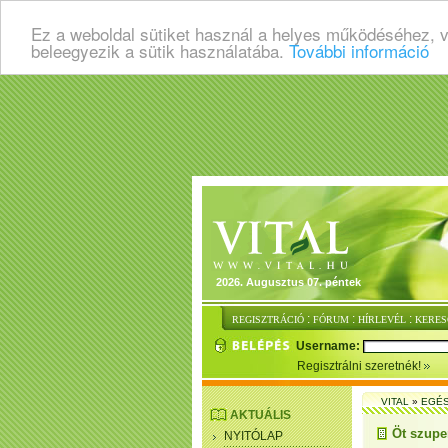
Ez a weboldal sütiket használ a helyes működéséhez, 
beleegyezik a sütik használatába.
További információ
2026. Augusztus 07. péntek
:
:
:
REGISZTRÁCIÓ
FÓRUM
HÍRLEVÉL
KERES
Username:
Regisztrálni szeretnék!
VITAL
»
EGÉ
AKTUÁLIS
Öt szupe
NYITÓLAP