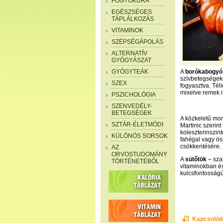
FOGYÓKÚRA
EGÉSZSÉGES
TÁPLÁLKOZÁS
VITAMINOK
SZÉPSÉGÁPOLÁS
ALTERNATÍV
GYÓGYÁSZAT
GYÓGYTEÁK
A
borókabogyó
szívbetegségeke
SZEX
fogyasztva. Tél
mixelve remek i
PSZICHOLÓGIA
SZENVEDÉLY-
BETEGSÉGEK
A közkeletű mo
SZTÁR-ÉLETMÓDI
Martinic szerin
koleszterinszint
KÜLÖNÖS SORSOK
fahéjjal vagy ö
csökkentésére.
AZ
ORVOSTUDOMÁNY
A
sütőtök
– sza
TÖRTÉNETÉBŐL
vitaminokban és
kulcsfontosságú.
Kapcsolód