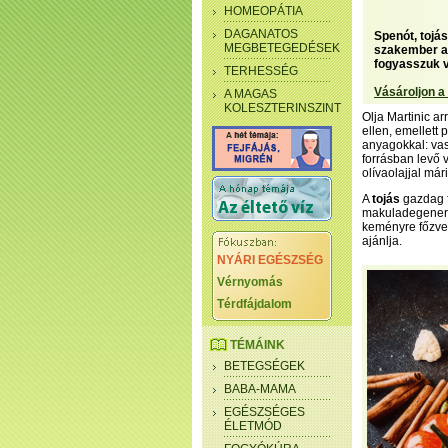
HOMEOPÁTIA
DAGANATOS
Spenót, tojá
MEGBETEGEDÉSEK
szakember az
fogyasszuk 
TERHESSÉG
Vásároljon a
A MAGAS
KOLESZTERINSZINT
Olja Martinic ar
ellen, emellett 
anyagokkal: va
forrásban levő 
olívaolajjal mári
A
tojás
gazdag f
makuladegenerác
keményre főzve t
ajánlja.
NYÁRI EGÉSZSÉG
Vérnyomás
Térdfájdalom
TÉMÁINK
BETEGSÉGEK
BABA-MAMA
EGÉSZSÉGES
ÉLETMÓD