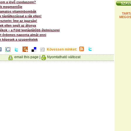
csom a jövő csodaszere?
ők megmentője
zamatos vitaminbombák
TART
táplálkozással a rák ellen!
MEGOS
eszterin: Íme az igazság!
k ellen segít az áfonya
ékok – a Föld legtáplálóbb élelmiszerei
rt érdemes naponta almát enni
 képesek a szuperételek
Kövessen minket:
email this page
|
Nyomtatható változat