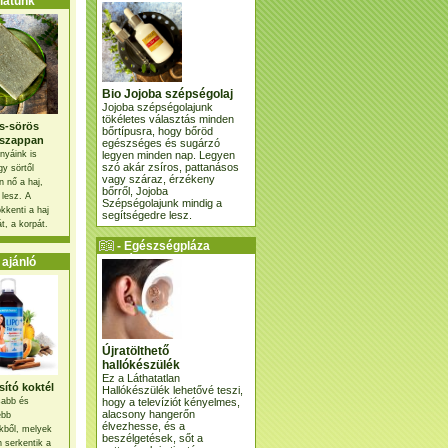
atunk
Bio Jojoba szépségolaj
Jojoba szépségolajunk
tökéletes választás minden
s-sörös
bőrtípusra, hogy bőröd
szappan
egészséges és sugárzó
legyen minden nap. Legyen
nyáink is
szó akár zsíros, pattanásos
gy sörtől
vagy száraz, érzékeny
 nő a haj,
bőrről, Jojoba
 lesz. A
Szépségolajunk mindig a
kkenti a haj
segítségedre lesz.
t, a korpát.
- Egészségpláza
ajánlatunk -
ajánló
Újratölthető
hallókészülék
Ez a Láthatatlan
ító koktél
Hallókészülék lehetővé teszi,
hogy a televíziót kényelmes,
osabb és
alacsony hangerőn
ebb
élvezhesse, és a
kből, melyek
beszélgetések, sőt a
 serkentik a