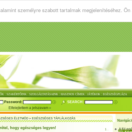
valamint személyre szabott tartalmak megjelenítéséhez. Ön
:
:
:
:
:
ŐK
SZAKÉRTŐINK
SZOLGÁLTATÁSAINK
HASZNOS CÍMEK
JÁTÉKOK
EGÉSZSÉGPLÁZA
Password:
SEARCH:
Elfelejtettem a jelszavam
SZSÉGES ÉLETMÓD
»
EGÉSZSÉGES TÁPLÁLKOZÁS
Navigác
rétel, hogy egészséges legyen!
A fül e
1 .