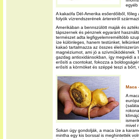
finoms
egyéb 
A kakaófa Dél-Amerika esőerdőiből, főleg
folyók vízrendszerének ártereiről származi
Amerikában a bennszülött maják és azték
tápszernek és pénznek egyaránt használt
természet adta legfigyelemreméltóbb szu
íze különleges, hanem testünket, lelkünket 
kakaó tartalmazza az összes élelmiszerün
magnéziumot, ami jó a szívműködésnek. Táp
gazdag antioxidánsokban, így megvédi a s
erősíti a csontokat, fokozza a boldogságé
erősíti a körmöket és széppé teszi a bőrt, 
Maca 
A maca
európa
(salát
rokona
klímáj
ismeri
mivel r
Sokan úgy gondolják, a maca íze a karame
mintha egy kis borssal is meghintették vol