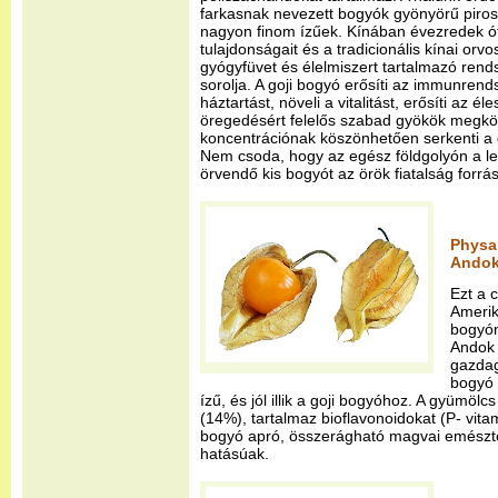
farkasnak nevezett bogyók gyönyörű piros
nagyon finom ízűek. Kínában évezredek ót
tulajdonságait és a tradicionális kínai orv
gyógyfüvet és élelmiszert tartalmazó rend
sorolja. A goji bogyó erősíti az immunrends
háztartást, növeli a vitalitást, erősíti az éle
öregedésért felelős szabad gyökök megk
koncentrációnak köszönhetően serkenti a 
Nem csoda, hogy az egész földgolyón a 
örvendő kis bogyót az örök fiatalság forrá
Physal
Andok
Ezt a 
Amerik
bogyón
Andok
gazdag
bogyó 
ízű, és jól illik a goji bogyóhoz. A gyümöl
(14%), tartalmaz bioflavonoidokat (P- vitam
bogyó apró, összerágható magvai emészté
hatásúak.