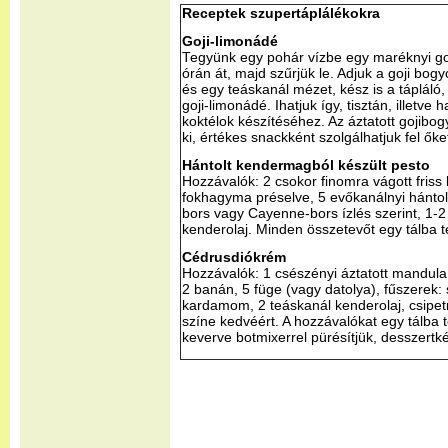
Receptek szupertáplálékokra
Goji-limonádé
Tegyünk egy pohár vízbe egy maréknyi goj
órán át, majd szűrjük le. Adjuk a goji bogy
és egy teáskanál mézet, kész is a tápláló, 
goji-limonádé. Ihatjuk így, tisztán, illetv
koktélok készítéséhez. Az áztatott gojibo
ki, értékes snackként szolgálhatjuk fel őke
Hántolt kendermagból készült pesto
Hozzávalók: 2 csokor finomra vágott friss
fokhagyma préselve, 5 evőkanálnyi hántol
bors vagy Cayenne-bors ízlés szerint, 1-2 
kenderolaj. Minden összetevőt egy tálba te
Cédrusdiókrém
Hozzávalók: 1 csészényi áztatott mandula
2 banán, 5 füge (vagy datolya), fűszerek: 
kardamom, 2 teáskanál kenderolaj, csipet
színe kedvéért. A hozzávalókat egy tálba t
keverve botmixerrel pürésítjük, desszertkén