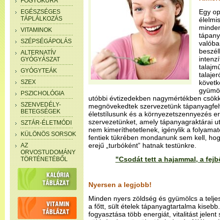
FOGYÓKÚRA
Egy op
EGÉSZSÉGES
TÁPLÁLKOZÁS
élelmi
minden
VITAMINOK
tápany
SZÉPSÉGÁPOLÁS
valóba
beszél
ALTERNATÍV
intenz
GYÓGYÁSZAT
talajm
GYÓGYTEÁK
talajer
SZEX
követk
gyümöl
PSZICHOLÓGIA
utóbbi évtizedekben nagymértékben csök
SZENVEDÉLY-
megnövekedtek szervezetünk tápanyagfelvé
BETEGSÉGEK
életstílusunk és a környezetszennyezés e
szervezetünket, amely tápanyagraktárai ut
SZTÁR-ÉLETMÓDI
nem kimeríthetetlenek, igénylik a folyamatos
KÜLÖNÖS SORSOK
fentiek tükrében mondanunk sem kell, hog
erejű „turbóként” hatnak testünkre.
AZ
ORVOSTUDOMÁNY
"Csodát tett a hajammal, a fej
TÖRTÉNETÉBŐL
Nyersen a legjobb!
Minden nyers zöldség és gyümölcs a teljes
a főtt, sült ételek tápanyagtartalma kisebb
fogyasztása több energiát, vitalitást jelent