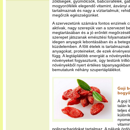
zöldségek, gyümölcsök, babcsírafélék, gab
mogyorófélék elegendő vitamint, ásványi 
tartalmaznak és nagy a víztartalmuk; rehidr
megőrzik egészségünket.
A szervezetünk számára fontos enzimek c
aktívak, nagy szerepük van a szervezet be
megtartásában és a jó erőnlét megőrzésé
szerepet játszanak emésztési folyamatain
idegen anyagok lebontásában és a beteg
küzdelemben. A főtt ételek is tartalmaznak
anyagokat, proteineket, de ezek érvényes
függ. A legtáplálóbb energiát a növényekbő
növényeket fogyasztunk, úgy testünk trillió
növényekből nyert értékes tápanyagokban
bemutatunk néhány szupertáplálékot.
Goji 
bogyó
A goji
talán 
teljes 
különf
nyomel
vitami
poliszacharidokat tartalmaz. A nálunk örd