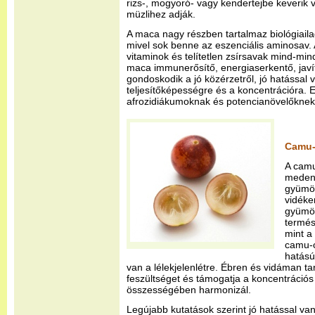
rizs-, mogyoró- vagy kendertejbe keverik
müzlihez adják.
A maca nagy részben tartalmaz biológiaila
mivel sok benne az eszenciális aminosav. 
vitaminok és telítetlen zsírsavak mind-mi
maca immunerősítő, energiaserkentő, javít
gondoskodik a jó közérzetről, jó hatással 
teljesítőképességre és a koncentrációra. 
afrozidiákumoknak és potencianövelőknek
Camu-
A cam
medenc
gyümöl
vidéken
gyümöl
termés
mint a
camu-c
hatású
van a lélekjelenlétre. Ébren és vidáman tar
feszültséget és támogatja a koncentrációs
összességében harmonizál.
Legújabb kutatások szerint jó hatással van