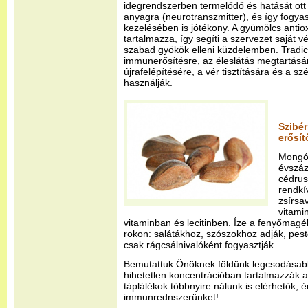
idegrendszerben termelődő és hatását ott k
anyagra (neurotranszmitter), és így fogya
kezelésében is jótékony. A gyümölcs antio
tartalmazza, így segíti a szervezet saját
szabad gyökök elleni küzdelemben. Tradi
immunerősítésre, az éleslátás megtartásár
újrafelépítésére, a vér tisztítására és a 
használják.
Szibér
erősít
Mongól
évszáz
cédrus
rendkí
zsírs
vitami
vitaminban és lecitinben. Íze a fenyőmagé
rokon: salátákhoz, szószokhoz adják, pest
csak rágcsálnivalóként fogyasztják.
Bemutattuk Önöknek földünk legcsodásab
hihetetlen koncentrációban tartalmazzák a
táplálékok többnyire nálunk is elérhetők, 
immunrednszerünket!