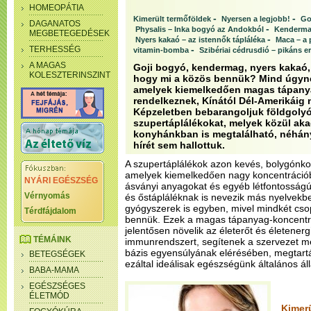
HOMEOPÁTIA
-
-
Kimerült termőföldek
Nyersen a legjobb!
Go
DAGANATOS
-
Physalis – Inka bogyó az Andokból
Kendermag
MEGBETEGEDÉSEK
-
Nyers kakaó – az istennők tápláléka
Maca – a 
-
TERHESSÉG
vitamin-bomba
Szibériai cédrusdió – pikáns e
A MAGAS
Goji bogyó, kendermag, nyers kakaó
KOLESZTERINSZINT
hogy mi a közös bennük? Mind úgyne
amelyek kiemelkedően magas tápany
rendelkeznek, Kínától Dél-Amerikáig 
Képzeletben bebarangoljuk földgoly
szupertáplálékokat, melyek közül aka
konyhánkban is megtalálható, néhán
hírét sem hallottuk.
A szupertáplálékok azon kevés, bolygónko
amelyek kiemelkedően nagy koncentrációb
NYÁRI EGÉSZSÉG
ásványi anyagokat és egyéb létfontosság
Vérnyomás
és őstápláléknak is nevezik más nyelvekb
gyógyszerek is egyben, mivel mindkét cso
Térdfájdalom
bennük. Ezek a magas tápanyag-koncentrá
jelentősen növelik az életerőt és életenergi
TÉMÁINK
immunrendszert, segítenek a szervezet m
bázis egyensúlyának elérésében, megtartás
BETEGSÉGEK
ezáltal ideálisak egészségünk általános ál
BABA-MAMA
EGÉSZSÉGES
ÉLETMÓD
Kimerü