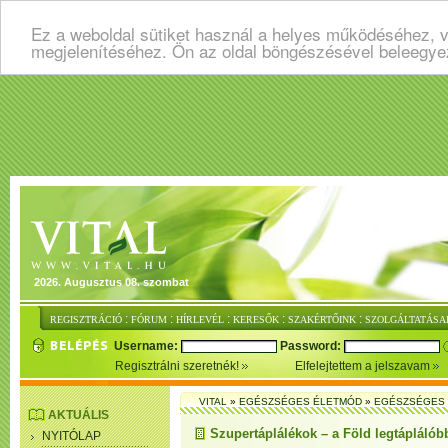
Ez a weboldal sütiket használ a helyes működéséhez, v
megjelenítéséhez. Ön az oldal böngészésével beleegye
2026. Augusztus 08. szombat
:
:
:
:
:
REGISZTRÁCIÓ
FÓRUM
HÍRLEVÉL
KERESŐK
SZAKÉRTŐINK
SZOLGÁLTATÁSA
Username:
Password:
Regisztrálni szeretnék!
Elfelejtettem a jelszavam
VITAL
»
EGÉSZSÉGES ÉLETMÓD
»
EGÉSZSÉGES 
AKTUÁLIS
Szupertáplálékok – a Föld legtáplálób
NYITÓLAP