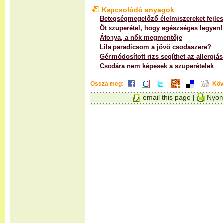
Kapcsolódó anyagok
Betegségmegelőző élelmiszereket fejle
Öt szuperétel, hogy egészséges legyen!
Áfonya, a nők megmentője
Lila paradicsom a jövő csodaszere?
Génmódosított rizs segíthet az allergiá
Csodára nem képesek a szuperételek
Ossza meg:
Köv
email this page
|
Nyom