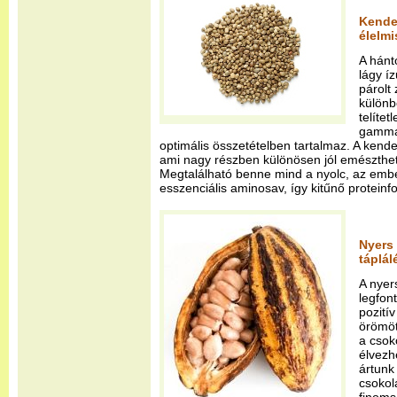
Kender
élelmi
A hánt
lágy íz
párolt
különb
telítet
gamma 
optimális összetételben tartalmaz. A ken
ami nagy részben különösen jól emészthet
Megtalálható benne mind a nyolc, az emb
esszenciális aminosav, így kitűnő proteinfo
Nyers 
táplál
A nyer
legfon
pozitív
örömöt
a csok
élvezh
ártunk
csokol