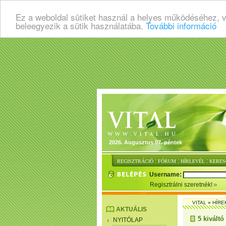
Ez a weboldal sütiket használ a helyes működéséhez, 
beleegyezik a sütik használatába.
További információ
2026. Augusztus 07. péntek
:
:
:
REGISZTRÁCIÓ
FÓRUM
HÍRLEVÉL
KERES
Username:
Regisztrálni szeretnék!
VITAL
»
HÍRE
AKTUÁLIS
5 kiváltó
NYITÓLAP