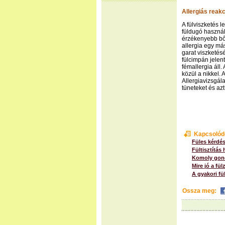
Allergiás reakc
A fülviszketés le
füldugó használ
érzékenyebb bőrű
allergia egy má
garat viszketésé
fülcimpán jelent
fémallergia áll.
közül a nikkel. 
Allergiavizsgál
tüneteket és azt
Kapcsolód
Füles kérdés
Fültisztítás
Komoly gondo
Mire jó a fül
A gyakori fü
Ossza meg: