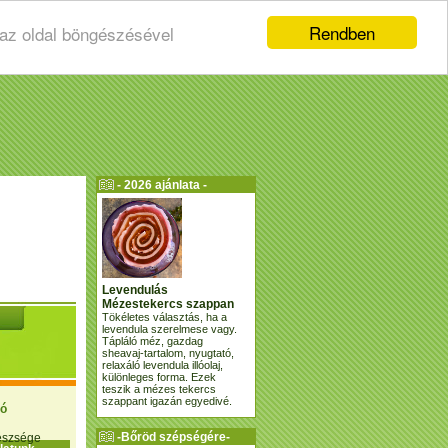
Rendben
 az oldal böngészésével
- 2026 ajánlata -
Levendulás
Mézestekercs szappan
Tökéletes választás, ha a
levendula szerelmese vagy.
Tápláló méz, gazdag
sheavaj-tartalom, nyugtató,
relaxáló levendula illóolaj,
különleges forma. Ezek
teszik a mézes tekercs
szappant igazán egyedivé.
ió
-Bőröd szépségére-
gészsége