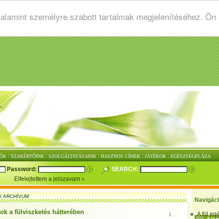
valamint személyre szabott tartalmak megjelenítéséhez. Ön
:
:
:
:
:
ŐK
SZAKÉRTŐINK
SZOLGÁLTATÁSAINK
HASZNOS CÍMEK
JÁTÉKOK
EGÉSZSÉGPLÁZA
Password:
SEARCH:
Elfelejtettem a jelszavam
K ARCHÍVUM
Navigác
 ok a fülviszketés hátterében
A fül e
1 .