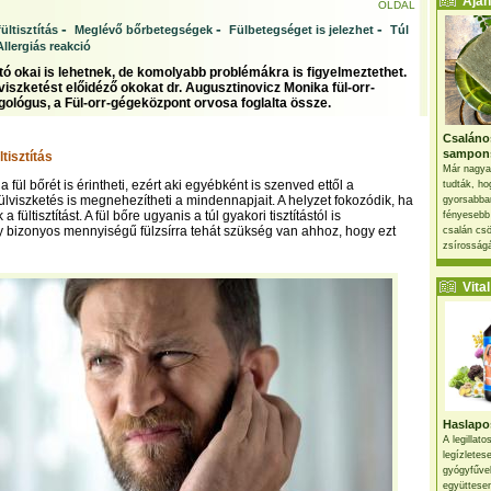
Ajánl
OLDAL
-
-
-
ültisztítás
Meglévő bőrbetegségek
Fülbetegséget is jelezhet
Túl
Allergiás reakció
ltó okai is lehetnek, de komolyabb problémákra is figyelmeztethet.
viszketést előidéző okokat dr. Augusztinovicz Monika fül-orr-
rgológus, a Fül-orr-gégeközpont orvosa foglalta össze.
Csaláno
sampon
ltisztítás
Már nagya
 fül bőrét is érintheti, ezért aki egyébként is szenved ettől a
tudták, ho
fülviszketés is megnehezítheti a mindennapjait. A helyzet fokozódik, ha
gyorsabban
a fültisztítást. A fül bőre ugyanis a túl gyakori tisztítástól is
fényesebb
y bizonyos mennyiségű fülzsírra tehát szükség van ahhoz, hogy ezt
csalán csö
zsírosságá
Vital 
Haslapos
A legillat
legízletes
gyógyfűve
együttesen