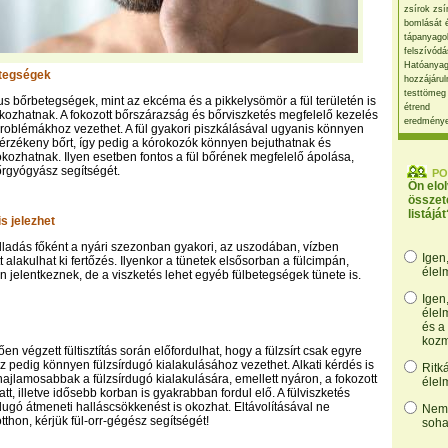
zsírok zsí
bomlását 
tápanyago
felszívódá
Hatóanyag
tegségek
hozzájárul
testtömeg
us bőrbetegségek, mint az ekcéma és a pikkelysömör a fül területén is
étrend
kozhatnak. A fokozott bőrszárazság és bőrviszketés megfelelő kezelés
eredmény
problémákhoz vezethet. A fül gyakori piszkálásával ugyanis könnyen
z érzékeny bőrt, így pedig a kórokozók könnyen bejuthatnak és
 okozhatnak. Ilyen esetben fontos a fül bőrének megfelelő ápolása,
rgyógyász segítségét.
PO
Ön elo
összet
listáját
s jelezhet
ulladás főként a nyári szezonban gyakori, az uszodában, vízben
Igen
tt alakulhat ki fertőzés. Ilyenkor a tünetek elsősorban a fülcimpán,
élel
én jelentkeznek, de a viszketés lehet egyéb fülbetegségek tünete is.
Igen
élel
és a
kozm
n végzett fültisztítás során előfordulhat, hogy a fülzsírt csak egyre
ez pedig könnyen fülzsírdugó kialakulásához vezethet. Alkati kérdés is
Ritk
hajlamosabbak a fülzsírdugó kialakulására, emellett nyáron, a fokozott
élel
tt, illetve idősebb korban is gyakrabban fordul elő. A fülviszketés
rdugó átmeneti halláscsökkenést is okozhat. Eltávolításával ne
Nem,
tthon, kérjük fül-orr-gégész segítségét!
soha