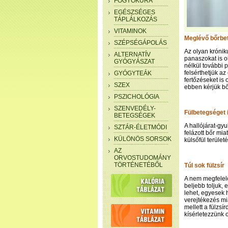
FOGYÓKÚRA
EGÉSZSÉGES
TÁPLÁLKOZÁS
VITAMINOK
Meglévő bőrbe
SZÉPSÉGÁPOLÁS
Az olyan krónik
ALTERNATÍV
panaszokat is o
GYÓGYÁSZAT
nélkül további 
felsérthetjük a
GYÓGYTEÁK
fertőzéseket is
SZEX
ebben kérjük bő
PSZICHOLÓGIA
SZENVEDÉLY-
Fülbetegséget i
BETEGSÉGEK
A hallójárat-gy
SZTÁR-ÉLETMÓDI
felázott bőr mia
KÜLÖNÖS SORSOK
külsőfül terület
AZ
ORVOSTUDOMÁNY
TÖRTÉNETÉBŐL
Túl sok fülzsír
A nem megfelelőe
beljebb toljuk, 
lehet, egyesek 
verejtékezés mia
mellett a fülzsí
kísérletezzünk o