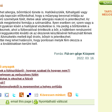
ió
TART
het allergia, bőrirritáció tünete is. Hallókészülék, fülhallgató vagy
MEGOS
ata kapcsán előfordulhat, hogy a műanyag bevonat irritálja az
 személyek fülét, illetve akár allergiás reakció is jelentkezhet. Az
sik megjelenési formája a szénanátha. Ilyen esetben orr, szem vagy a
t gyakran kíséri a hallójárat viszketése is. Ha pedig a bőrtünetek a
keznek, ahol a fülbevalóval érintkezik a bőr, a háttérben rendszerint
 A leggyakoribb kiváltó ok az ékszerek készítésénél felhasznált fémek
A fülviszketés mellett égő érzés, bőrpír is jelentkezhet.
attal meg lehet határozni, hogy pontosan melyik fém okozza a
 a továbbiakban kerülni kell.
Forrás:
Fül-orr-gége Központ
2022. 03. 16.
ó anyagok
ek a fültisztításról - hogyan szabad és hogyan nem?!
 helyesen az egészséges fülért
kat is okozhat a fülzsír
zsír?
lbetegségektől is megmenthet a helyes orrfújás
Kövessen minket:
email this page
|
Nyomtatható változat