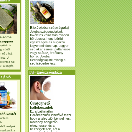
atunk
Bio Jojoba szépségolaj
Jojoba szépségolajunk
tökéletes választás minden
s-sörös
bőrtípusra, hogy bőröd
szappan
egészséges és sugárzó
legyen minden nap. Legyen
nyáink is
szó akár zsíros, pattanásos
gy sörtől
vagy száraz, érzékeny
 nő a haj,
bőrről, Jojoba
 lesz. A
Szépségolajunk mindig a
kkenti a haj
segítségedre lesz.
t, a korpát.
- Egészségpláza
ajánlatunk -
ajánló
Újratölthető
hallókészülék
Ez a Láthatatlan
ító koktél
Hallókészülék lehetővé teszi,
hogy a televíziót kényelmes,
osabb és
alacsony hangerőn
ebb
élvezhesse, és a
kből, melyek
beszélgetések, sőt a
 serkentik a