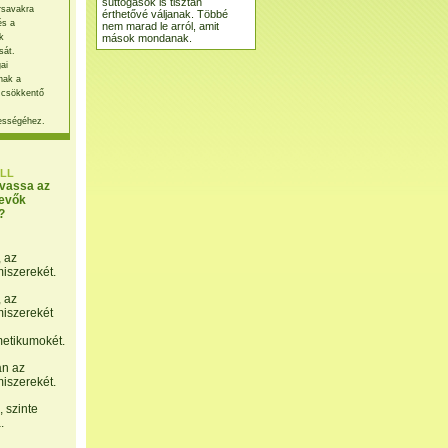
suttogások is tisztán
rsavakra
érthetővé váljanak. Többé
és a
nem marad le arról, amit
mások mondanak.
k
sát.
ai
nak a
 csökkentő
ességéhez.
LL
lvassa az
evők
?
, az
miszerekét.
, az
miszerekét
etikumokét.
án az
miszerekét.
 szinte
.