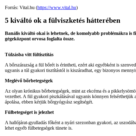
Forrás: Vital.hu (
https://www.vital.hu
)
5 kiváltó ok a fülviszketés hátterében
Banális kiváltó okai is lehetnek, de komolyabb problémákra is fi
gégeközpont orvosa foglalta össze.
Túlzásba vitt fültisztítás
A bőrszárazság a fül bőrét is érintheti, ezért aki egyébként is szenved
ugyanis a túl gyakori tisztítástól is kiszáradhat, egy bizonyos menn
Meglévő bőrbetegségek
Az olyan krónikus bőrbetegségek, mint az ekcéma és a pikkelysömör 
vezethet. A fül gyakori piszkálásával ugyanis könnyen felsérthetjük
ápolása, ebben kérjük bőrgyógyász segítségét.
Fülbetegséget is jelezhet
A hallójárat-gyulladás főként a nyári szezonban gyakori, az uszodában
lehet egyéb fülbetegségek tünete is.