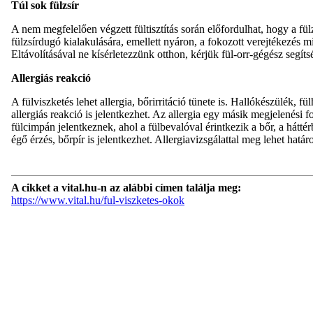
Túl sok fülzsír
A nem megfelelően végzett fültisztítás során előfordulhat, hogy a fü
fülzsírdugó kialakulására, emellett nyáron, a fokozott verejtékezés mi
Eltávolításával ne kísérletezzünk otthon, kérjük fül-orr-gégész segíts
Allergiás reakció
A fülviszketés lehet allergia, bőrirritáció tünete is. Hallókészülék,
allergiás reakció is jelentkezhet. Az allergia egy másik megjelenési f
fülcimpán jelentkeznek, ahol a fülbevalóval érintkezik a bőr, a háttér
égő érzés, bőrpír is jelentkezhet. Allergiavizsgálattal meg lehet hat
A cikket a vital.hu-n az alábbi címen találja meg:
https://www.vital.hu/ful-viszketes-okok