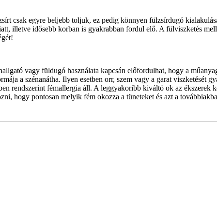
lzsírt csak egyre beljebb toljuk, ez pedig könnyen fülzsírdugó kialakulá
att, illetve idősebb korban is gyakrabban fordul elő. A fülviszketés mel
égét!
 fülhallgató vagy füldugó használata kapcsán előfordulhat, hogy a műanyag
ormája a szénanátha. Ilyen esetben orr, szem vagy a garat viszketését gya
ben rendszerint fémallergia áll. A leggyakoribb kiváltó ok az ékszerek k
ározni, hogy pontosan melyik fém okozza a tüneteket és azt a továbbiakba