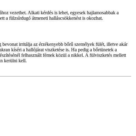
sához vezethet. Alkati kérdés is lehet, egyesek hajlamosabbak a
lett a fülzsírdugó átmeneti halláscsökkenést is okozhat.
 bevonat irritálja az érzékenyebb bőrű személyek fülét, illetve akár
kran kíséri a hallójárat viszketése is. Ha pedig a bőrtünetek a
észítésénél felhasznált fémek közül a nikkel. A fülviszketés mellett
n kerülni kell.