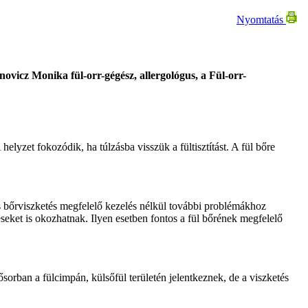
Nyomtatás
novicz Monika fül-orr-gégész, allergológus, a Fül-orr-
helyzet fokozódik, ha túlzásba visszük a fültisztítást. A fül bőre
s bőrviszketés megfelelő kezelés nélkül további problémákhoz
seket is okozhatnak. Ilyen esetben fontos a fül bőrének megfelelő
ősorban a fülcimpán, külsőfül területén jelentkeznek, de a viszketés