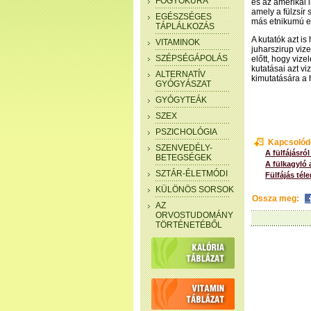
FOGYÓKÚRA
és az amerikai 
amely a fülzsír
EGÉSZSÉGES
más etnikumú e
TÁPLÁLKOZÁS
A kutatók azt is
VITAMINOK
juharszirup vize
SZÉPSÉGÁPOLÁS
előtt, hogy vize
kutatásai azt v
ALTERNATÍV
kimutatására a
GYÓGYÁSZAT
GYÓGYTEÁK
SZEX
PSZICHOLÓGIA
Kapcsolód
SZENVEDÉLY-
A fülfájásró
BETEGSÉGEK
A fülkagyló 
SZTÁR-ÉLETMÓDI
Fülfájás tél
KÜLÖNÖS SORSOK
Ossza meg:
AZ
ORVOSTUDOMÁNY
TÖRTÉNETÉBŐL