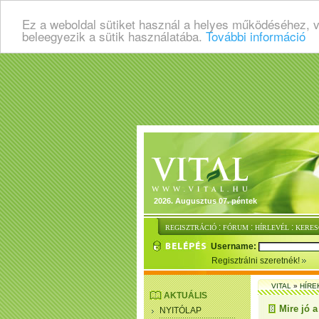
Ez a weboldal sütiket használ a helyes működéséhez, 
beleegyezik a sütik használatába.
További információ
2026. Augusztus 07. péntek
:
:
:
REGISZTRÁCIÓ
FÓRUM
HÍRLEVÉL
KERES
Username:
Regisztrálni szeretnék!
VITAL
»
HÍRE
AKTUÁLIS
Mire jó a
NYITÓLAP