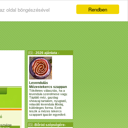
Rendben
 az oldal böngészésével
- 2026 ajánlata -
Levendulás
Mézestekercs szappan
Tökéletes választás, ha a
levendula szerelmese vagy.
Tápláló méz, gazdag
sheavaj-tartalom, nyugtató,
relaxáló levendula illóolaj,
különleges forma. Ezek
teszik a mézes tekercs
szappant igazán egyedivé.
ió
-Bőröd szépségére-
gészsége