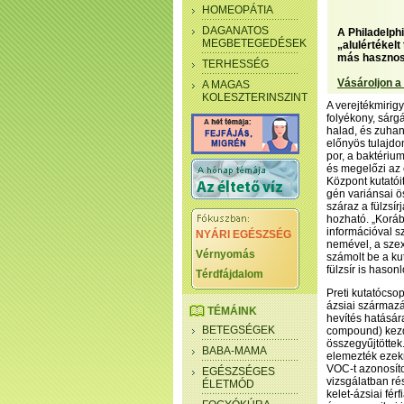
HOMEOPÁTIA
DAGANATOS
A Philadelphi
MEGBETEGEDÉSEK
„alulértékel
más hasznos 
TERHESSÉG
Vásároljon a
A MAGAS
KOLESZTERINSZINT
A verejtékmirig
folyékony, sárgá
halad, és zuhan
előnyös tulajd
por, a baktériu
és megelőzi az é
Központ kutatóit
gén variánsai 
száraz a fülzsí
hozható. „Koráb
információval s
NYÁRI EGÉSZSÉG
nemével, a szex
Vérnyomás
számolt be a ku
fülzsír is hason
Térdfájdalom
Preti kutatócsopo
ázsiai származás
TÉMÁINK
hevítés hatására
BETEGSÉGEK
compound) kezde
összegyűjtöttek
BABA-MAMA
elemezték ezek
VOC-t azonosíto
EGÉSZSÉGES
vizsgálatban rés
ÉLETMÓD
kelet-ázsiai fér