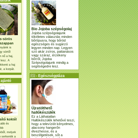
atunk
Bio Jojoba szépségolaj
Jojoba szépségolajunk
tökéletes választás minden
s-sörös
bőrtípusra, hogy bőröd
szappan
egészséges és sugárzó
legyen minden nap. Legyen
nyáink is
szó akár zsíros, pattanásos
gy sörtől
vagy száraz, érzékeny
 nő a haj,
bőrről, Jojoba
 lesz. A
Szépségolajunk mindig a
kkenti a haj
segítségedre lesz.
t, a korpát.
- Egészségpláza
ajánlatunk -
ajánló
Újratölthető
hallókészülék
Ez a Láthatatlan
ító koktél
Hallókészülék lehetővé teszi,
hogy a televíziót kényelmes,
osabb és
alacsony hangerőn
ebb
élvezhesse, és a
kből, melyek
beszélgetések, sőt a
 serkentik a