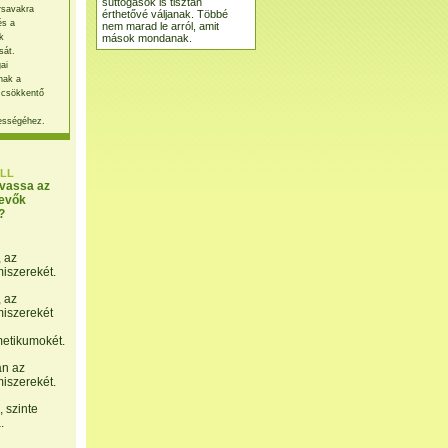
suttogások is tisztán
rsavakra
érthetővé váljanak. Többé
és a
nem marad le arról, amit
mások mondanak.
k
sát.
ai
nak a
 csökkentő
ességéhez.
LL
lvassa az
evők
?
, az
miszerekét.
, az
miszerekét
etikumokét.
án az
miszerekét.
 szinte
.