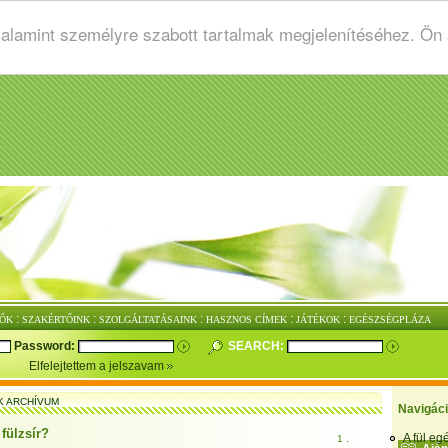
valamint személyre szabott tartalmak megjelenítéséhez. Ön
:
:
:
:
:
ŐK
SZAKÉRTŐINK
SZOLGÁLTATÁSAINK
HASZNOS CÍMEK
JÁTÉKOK
EGÉSZSÉGPLÁZA
Password:
SEARCH:
Elfelejtettem a jelszavam
K ARCHÍVUM
Navigác
 fülzsír?
A fül e
1 .