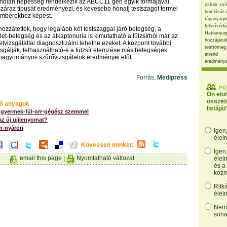
indián népesség rendelkezik az ABCC11 gén egyik formájával,
zsírok zsí
 száraz típusát eredményezi, és kevesebb hónalj testszagot termel
bomlását 
mberekhez képest.
tápanyago
felszívódá
 hozzátették, hogy legalább két testszaggal járó betegség, a
Hatóanyag
let-betegség és az alkaptonuria is kimutatható a fülzsírból már az
hozzájárul
letvizsgálattal diagnosztizálni lehetne ezeket. A központ további
testtömeg
izsgálják, felhasználható-e a fülzsír elemzése más betegségek
étrend
 hagyományos szűrővizsgálatok eredményei előtt.
eredmény
Forrás:
Medipress
PO
Ön elo
összet
ó anyagok
listáját
l gyermek-fül-orr-gégész szemmel
az új ujjlenyomat?
en-nyáron
Igen
élel
Kövessen minket:
Igen
email this page
|
Nyomtatható változat
élel
és a
kozm
Ritk
élel
Nem,
soha