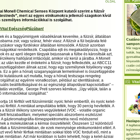
Ajánl
OLDAL
ai Monell Chemical Senses Központ kutatói szerint a fülzsír
t testnedv”, mert az egyes etnikumokra jellemző szagokon kívül
személyes információkkal is szolgálhat.
 Vital EgészségPlázában!
yek és a faggyúmirigyek váladékának keveréke, a fülzsír, általában
Csaláno
sbarna zsír, vagy száraz, fehér viasz. A fülzsír a fül bejárata felé
sampon
yzáskor vagy fürdéskor általában kimosódik. A fülzsír azonban
Már nagya
onságokkal rendelkezik. Csapdába ejti és megakadályozza, hogy a
tudták, ho
mok és az apró idegen tárgyak bejussanak a fülbe és károsítsák azt,
gyorsabban
rzékeny hallójárat irritációját, amikor víz kerül a járatba. A Monell
fényesebb
 az után kezdte el érdekelni a fülzsír, hogy felfedezték, az ABCC11
csalán csö
összefüggésben állnak azzal, hogy egy személynek folyékony vagy
zsírosságá
rja. Ez a gén a hónalj szaganyagának termelésével is összefüggésbe
bi kutatásunk azt mutatta, hogy a hónalj testszaga rengeteg
zolgálhat az egyénre vonatkozóan, például az identitásával, a
Vital 
uális beállítottságával és az egészségi állapotával kapcsolatban” –
tatás vezetője, George Preti szerves kémikus. „Úgy véljük, talán a
ló információkkal szolgálhat.”
rtja 16 férfitól vett fülzsírmintát: nyolc fehér embertől, és nyolc kelet-
ú férfitól. A mintákat ampullákba tették, hogy 30 percig hevítették. A
 a fülzsír illékony szerves vegyületeket (VOC - volatile organic
tt felszabadítani, melyeket speciális abszorbens eszközzel
. A gázkromatográfia-tömegspektrometria nevű módszerrel
Haslapos
nek a molekuláknak a kémiai összetételét. Összesen 12 különböző
A legillat
ttak a fülzsírmintákban, de ezek mennyisége etnikumonként eltért. A
legízletes
zt vevő fehér férfiak mintáiban sokkal több VOC fordult elő, mint a
gyógyfűve
fiak mintáiban. Azt már korábban is tudni lehetett, hogy a kelet-ázsiai
együttesen