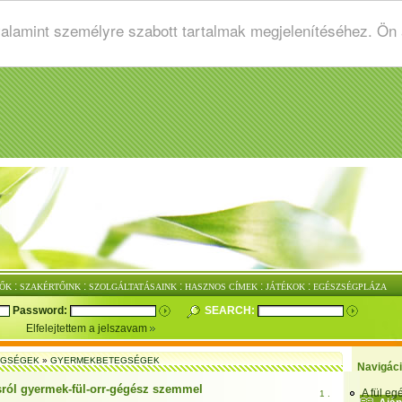
valamint személyre szabott tartalmak megjelenítéséhez. Ön
:
:
:
:
:
ŐK
SZAKÉRTŐINK
SZOLGÁLTATÁSAINK
HASZNOS CÍMEK
JÁTÉKOK
EGÉSZSÉGPLÁZA
Password:
SEARCH:
Elfelejtettem a jelszavam
EGSÉGEK
»
GYERMEKBETEGSÉGEK
Navigác
ásról gyermek-fül-orr-gégész szemmel
A fül e
1 .