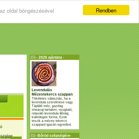
Rendben
 az oldal böngészésével
- 2026 ajánlata -
Levendulás
Mézestekercs szappan
Tökéletes választás, ha a
levendula szerelmese vagy.
Tápláló méz, gazdag
sheavaj-tartalom, nyugtató,
relaxáló levendula illóolaj,
különleges forma. Ezek
teszik a mézes tekercs
szappant igazán egyedivé.
ió
-Bőröd szépségére-
gészsége