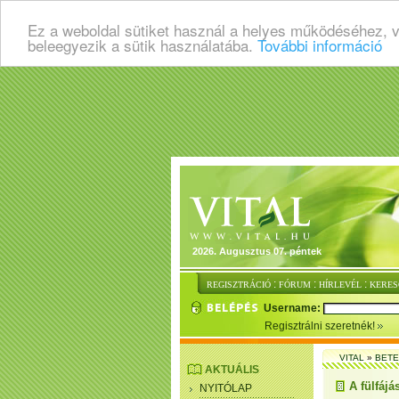
Ez a weboldal sütiket használ a helyes működéséhez, 
beleegyezik a sütik használatába.
További információ
2026. Augusztus 07. péntek
:
:
:
REGISZTRÁCIÓ
FÓRUM
HÍRLEVÉL
KERES
Username:
Regisztrálni szeretnék!
VITAL
»
BET
AKTUÁLIS
A fülfáj
NYITÓLAP