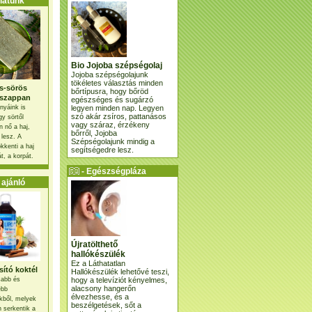
atunk
Bio Jojoba szépségolaj
Jojoba szépségolajunk
tökéletes választás minden
s-sörös
bőrtípusra, hogy bőröd
szappan
egészséges és sugárzó
legyen minden nap. Legyen
nyáink is
szó akár zsíros, pattanásos
gy sörtől
vagy száraz, érzékeny
 nő a haj,
bőrről, Jojoba
 lesz. A
Szépségolajunk mindig a
kkenti a haj
segítségedre lesz.
t, a korpát.
- Egészségpláza
ajánlatunk -
ajánló
Újratölthető
hallókészülék
Ez a Láthatatlan
ító koktél
Hallókészülék lehetővé teszi,
hogy a televíziót kényelmes,
osabb és
alacsony hangerőn
ebb
élvezhesse, és a
kből, melyek
beszélgetések, sőt a
 serkentik a