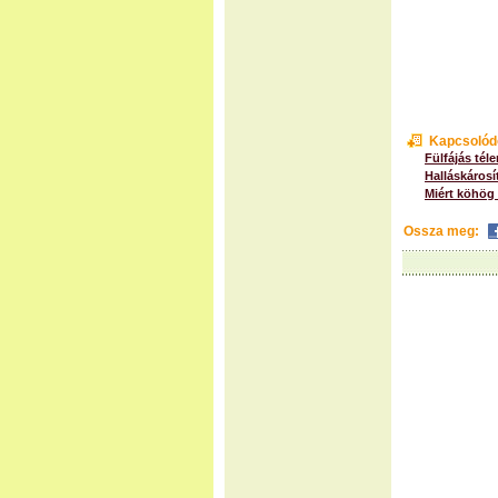
Kapcsolód
Fülfájás tél
Halláskáros
Miért köhög
Ossza meg: