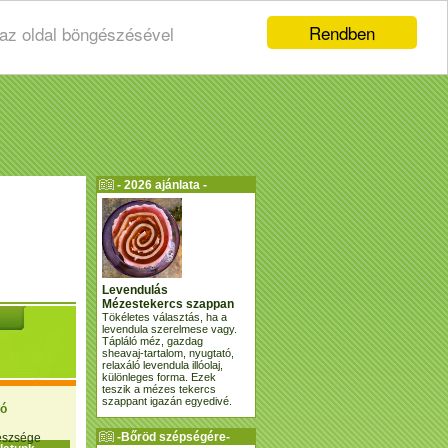
Rendben
 az oldal böngészésével
- 2026 ajánlata -
Levendulás
Mézestekercs szappan
Tökéletes választás, ha a
levendula szerelmese vagy.
Tápláló méz, gazdag
sheavaj-tartalom, nyugtató,
relaxáló levendula illóolaj,
különleges forma. Ezek
teszik a mézes tekercs
szappant igazán egyedivé.
ió
-Bőröd szépségére-
gészsége