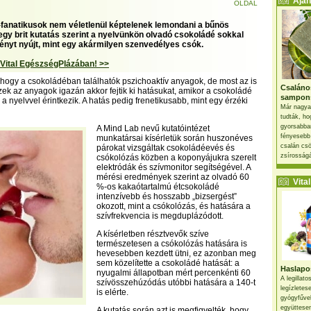
Ajánl
OLDAL
fanatikusok nem véletlenül képtelenek lemondani a bűnös
egy brit kutatás szerint a nyelvünkön olvadó csokoládé sokkal
ényt nyújt, mint egy akármilyen szenvedélyes csók.
 Vital EgészségPlázában! >>
, hogy a csokoládéban találhatók pszichoaktív anyagok, de most az is
Csaláno
ezek az anyagok igazán akkor fejtik ki hatásukat, amikor a csokoládé
sampon
a nyelvvel érintkezik. A hatás pedig frenetikusabb, mint egy érzéki
Már nagya
tudták, ho
gyorsabban
A Mind Lab nevű kutatóintézet
fényesebb
munkatársai kísérletük során huszonéves
csalán csö
párokat vizsgáltak csokoládéevés és
zsírosságá
csókolózás közben a koponyájukra szerelt
elektródák és szívmonitor segítségével. A
mérési eredmények szerint az olvadó 60
Vital 
%-os kakaótartalmú étcsokoládé
intenzívebb és hosszabb „bizsergést”
okozott, mint a csókolózás, és hatására a
szívfrekvencia is megduplázódott.
A kísérletben résztvevők szíve
természetesen a csókolózás hatására is
hevesebben kezdett ütni, ez azonban meg
sem közelítette a csokoládé hatását: a
Haslapos
nyugalmi állapotban mért percenkénti 60
A legillat
szívösszehúzódás utóbbi hatására a 140-t
legízletes
is elérte.
gyógyfűve
együttesen
A kutatás során azt is megfigyelték, hogy