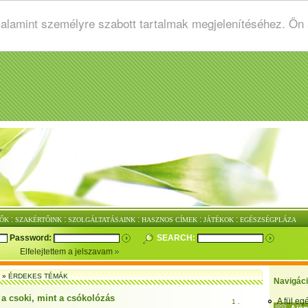
valamint személyre szabott tartalmak megjelenítéséhez. Ön
:
:
:
:
:
ŐK
SZAKÉRTŐINK
SZOLGÁLTATÁSAINK
HASZNOS CÍMEK
JÁTÉKOK
EGÉSZSÉGPLÁZA
Password:
SEARCH:
Elfelejtettem a jelszavam
»
ÉRDEKES TÉMÁK
Navigác
 a csoki, mint a csókolózás
A fül e
1 .