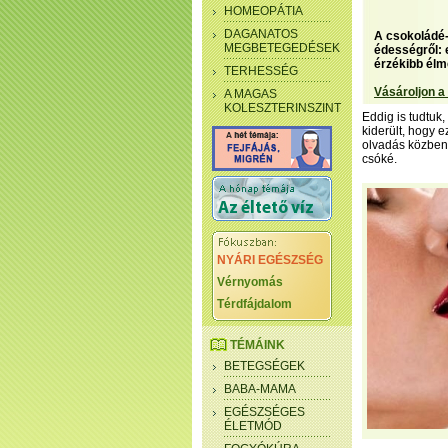
HOMEOPÁTIA
DAGANATOS
A csokoládé-
MEGBETEGEDÉSEK
édességről: 
érzékibb élm
TERHESSÉG
Vásároljon a
A MAGAS
KOLESZTERINSZINT
Eddig is tudtuk
kiderült, hogy 
olvadás közben 
csóké.
NYÁRI EGÉSZSÉG
Vérnyomás
Térdfájdalom
TÉMÁINK
BETEGSÉGEK
BABA-MAMA
EGÉSZSÉGES
ÉLETMÓD