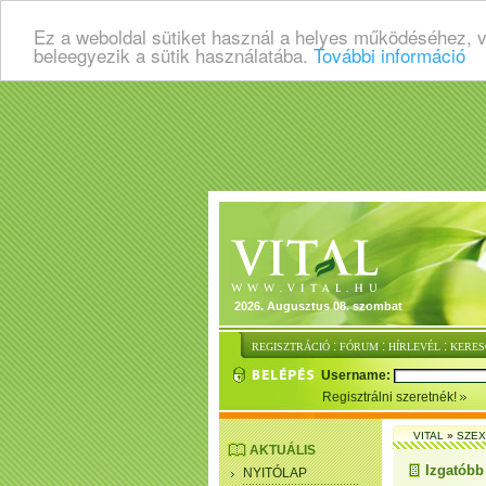
Ez a weboldal sütiket használ a helyes működéséhez, 
beleegyezik a sütik használatába.
További információ
2026. Augusztus 08. szombat
:
:
:
REGISZTRÁCIÓ
FÓRUM
HÍRLEVÉL
KERES
Username:
Regisztrálni szeretnék!
VITAL
»
SZEX
AKTUÁLIS
Izgatóbb
NYITÓLAP