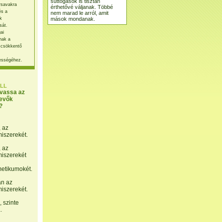
suttogások is tisztán
rsavakra
érthetővé váljanak. Többé
és a
nem marad le arról, amit
mások mondanak.
k
sát.
ai
nak a
 csökkentő
ességéhez.
LL
lvassa az
evők
?
, az
miszerekét.
, az
miszerekét
etikumokét.
án az
miszerekét.
 szinte
.