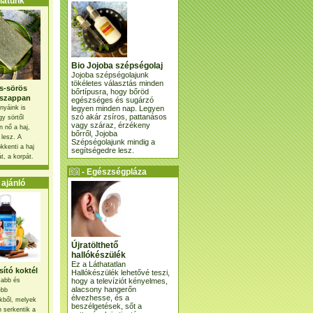
atunk
Bio Jojoba szépségolaj
Jojoba szépségolajunk
tökéletes választás minden
s-sörös
bőrtípusra, hogy bőröd
szappan
egészséges és sugárzó
legyen minden nap. Legyen
nyáink is
szó akár zsíros, pattanásos
gy sörtől
vagy száraz, érzékeny
 nő a haj,
bőrről, Jojoba
 lesz. A
Szépségolajunk mindig a
kkenti a haj
segítségedre lesz.
t, a korpát.
- Egészségpláza
ajánlatunk -
ajánló
Újratölthető
hallókészülék
Ez a Láthatatlan
ító koktél
Hallókészülék lehetővé teszi,
hogy a televíziót kényelmes,
osabb és
alacsony hangerőn
ebb
élvezhesse, és a
kből, melyek
beszélgetések, sőt a
 serkentik a