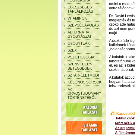
FOGYÓKÚRA
amint a csokolá
EGÉSZSÉGES
aktivizálódott 
TÁPLÁLKOZÁS
Dr. David Lewis
VITAMINOK
meglepték és fel
csokoládé hatás
SZÉPSÉGÁPOLÁS
de azt nem gond
ALTERNATÍV
majd.
GYÓGYÁSZAT
A csokoládé izg
GYÓGYTEÁK
koffeinnek kösz
„boldosághormon
SZEX
A kutatók a szke
PSZICHOLÓGIA
laboratóriumi k
SZENVEDÉLY-
el, és az is kid
BETEGSÉGEK
csokiimádónak –
SZTÁR-ÉLETMÓDI
A kutatók azt u
hogyan hat a sz
KÜLÖNÖS SORSOK
felszerelések né
AZ
ORVOSTUDOMÁNY
TÖRTÉNETÉBŐL
Kapcsolód
Jobbra csók
Miért nézik 
Az orgazmus
A filmtörtén