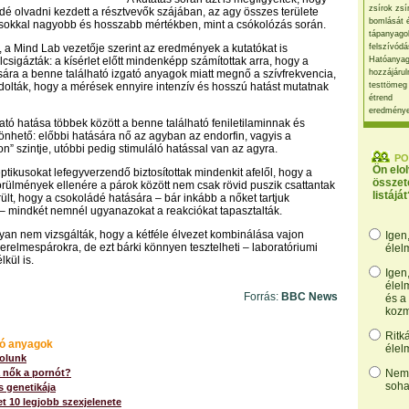
zsírok zsí
dé olvadni kezdett a résztvevők szájában, az agy összes területe
bomlását 
– sokkal nagyobb és hosszabb mértékben, mint a csókolózás során.
tápanyago
, a Mind Lab vezetője szerint az eredmények a kutatókat is
felszívódá
csigázták: a kísérlet előtt mindenképp számítottak arra, hogy a
Hatóanyag
ára a benne található izgató anyagok miatt megnő a szívfrekvencia,
hozzájárul
olták, hogy a mérések ennyire intenzív és hosszú hatást mutatnak
testtömeg
étrend
eredmény
ató hatása többek között a benne található feniletilaminnak és
önhető: előbbi hatására nő az agyban az endorfin, vagyis a
” szintje, utóbbi pedig stimuláló hatással van az agyra.
PO
Ön elo
ptikusokat lefegyverzendő biztosítottak mindenkit afelől, hogy a
összet
örülmények ellenére a párok között nem csak rövid puszik csattantak
listáját
erült, hogy a csokoládé hatására – bár inkább a nőket tartjuk
 mindkét nemnél ugyanazokat a reakciókat tapasztalták.
gyan nem vizsgálták, hogy a kétféle élvezet kombinálása vajon
Igen
erelmespárokra, de ezt bárki könnyen tesztelheti – laboratóriumi
élel
lkül is.
Igen
élel
Forrás:
BBC News
és a
kozm
Ritk
ó anyagok
élel
olunk
a nők a pornót?
Nem,
soha
 genetikája
et 10 legjobb szexjelenete