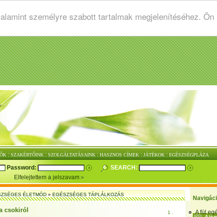
valamint személyre szabott tartalmak megjelenítéséhez. Ön
:
:
:
:
:
ŐK
SZAKÉRTŐINK
SZOLGÁLTATÁSAINK
HASZNOS CÍMEK
JÁTÉKOK
EGÉSZSÉGPLÁZA
Password:
SEARCH:
Elfelejtettem a jelszavam
SZSÉGES ÉLETMÓD
»
EGÉSZSÉGES TÁPLÁLKOZÁS
Navigác
a csokiról
A fül e
1 .