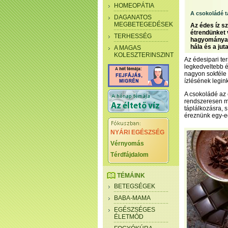
HOMEOPÁTIA
A csokoládé 
DAGANATOS
MEGBETEGEDÉSEK
Az édes íz sz
étrendünket 
TERHESSÉG
hagyományai 
hála és a ju
A MAGAS
KOLESZTERINSZINT
Az édesipari te
legkedveltebb 
nagyon sokféle 
ízlésének legin
A csokoládé az 
rendszeresen m
táplálkozásra, s
éreznünk egy-eg
NYÁRI EGÉSZSÉG
Vérnyomás
Térdfájdalom
TÉMÁINK
BETEGSÉGEK
BABA-MAMA
EGÉSZSÉGES
ÉLETMÓD