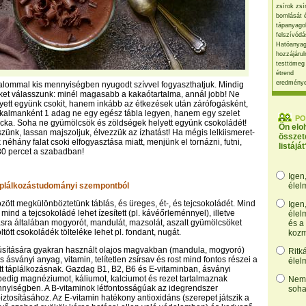
zsírok zsí
bomlását 
tápanyago
felszívódá
Hatóanyag
hozzájárul
testtömeg
étrend
eredmény
alommal kis mennyiségben nyugodt szívvel fogyaszthatjuk. Mindig
ket válasszunk: minél magasabb a kakaótartalma, annál jobb! Ne
yett együnk csokit, hanem inkább az étkezések után zárófogásként,
lkalmanként 1 adag ne egy egész tábla legyen, hanem egy szelet
PO
cka. Soha ne gyümölcsök és zöldségek helyett együnk csokoládét!
Ön elo
szünk, lassan majszoljuk, élvezzük az ízhatást! Ha mégis lelkiismeret-
összet
 néhány falat csoki elfogyasztása miatt, menjünk el tornázni, futni,
listáját
30 percet a szabadban!
Igen
áplálkozástudományi szempontból
élel
zött megkülönböztetünk táblás, és üreges, ét-, és tejcsokoládét. Mind
Igen
mind a tejcsokoládé lehet ízesített (pl. kávéőrleménnyel), illetve
élel
ításra általában mogyorót, mandulát, mazsolát, aszalt gyümölcsöket
és a
ltött csokoládék tölteléke lehet pl. fondant, nugát.
kozm
úsítására gyakran használt olajos magvakban (mandula, mogyoró)
Ritk
 ásványi anyag, vitamin, telítetlen zsírsav és rost mind fontos részei a
élel
t táplálkozásnak. Gazdag B1, B2, B6 és E-vitaminban, ásványi
edig magnéziumot, káliumot, kalciumot és rezet tartalmaznak
Nem,
nyiségben. A B-vitaminok létfontosságúak az idegrendszer
soha
tosításához. Az E-vitamin hatékony antioxidáns (szerepet játszik a