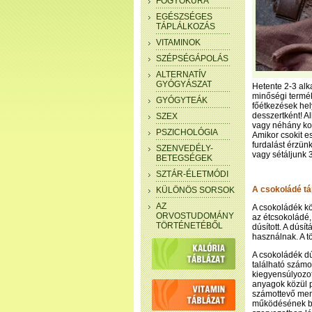
FOGYÓKÚRA
EGÉSZSÉGES
TÁPLÁLKOZÁS
VITAMINOK
SZÉPSÉGÁPOLÁS
ALTERNATÍV
GYÓGYÁSZAT
Hetente 2-3 alk
minőségi termé
GYÓGYTEÁK
főétkezések hel
desszertként! A
SZEX
vagy néhány ko
PSZICHOLÓGIA
Amikor csokit e
furdalást érzünk
SZENVEDÉLY-
vagy sétáljunk 
BETEGSÉGEK
SZTÁR-ÉLETMÓDI
A csokoládé t
KÜLÖNÖS SORSOK
AZ
A csokoládék kö
ORVOSTUDOMÁNY
az étcsokoládé, 
TÖRTÉNETÉBŐL
dúsított. A dús
használnak. A tö
A csokoládék d
található számos
kiegyensúlyozot
anyagok közül p
számottevő men
működésének biz