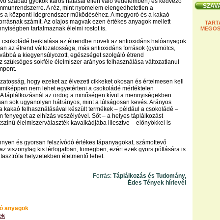
évő szabad gyökök káros hatásai ellen való védelemben) és kedvező
immunrendszerre. A réz, mint nyomelem elengedhetetlen a
s a központi idegrendszer működéséhez. A mogyoró és a kakaó
forrásnak számít. Az olajos magvak ezen értékes anyagok mellett
TART
yiségben tartalmaznak élelmi rostot is.
MEGOS
 csokoládé beiktatása az étrendbe növeli az antioxidáns hatóanyagok
ban az étrend változatossága, más antioxidáns források (gyümölcs,
továbbá a kiegyensúlyozott, egészséget szolgáló étrend
z szükséges sokféle élelmiszer arányos felhasználása változatlanul
mpont.
zatosság, hogy ezeket az élvezeti cikkeket okosan és értelmesen kell
mmiképpen nem lehet egyetérteni a csokoládé mértéktelen
 A táplálkozásnál az ördög a minőségen kívül a mennyiségekben
gosan sok ugyanolyan hátrányos, mint a túlságosan kevés. Arányos
 kakaó felhasználásával készült termékek – például a csokoládé –
 fenyeget az elhízás veszélyével. Sőt – a helyes táplálkozást
színű élelmiszerválaszték kavalkádjába illesztve – előnyökkel is
nnyen és gyorsan felszívódó értékes tápanyagokat, számottevő
maz viszonylag kis térfogatban, tömegben, ezért ezek gyors pótlására is
atasztrófa helyzetekben életmentő lehet.
Forrás:
Táplálkozás és Tudomány,
Édes Tények hírlevél
ó anyagok
ek