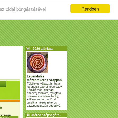
Rendben
 az oldal böngészésével
- 2026 ajánlata -
Levendulás
Mézestekercs szappan
Tökéletes választás, ha a
levendula szerelmese vagy.
Tápláló méz, gazdag
sheavaj-tartalom, nyugtató,
relaxáló levendula illóolaj,
különleges forma. Ezek
teszik a mézes tekercs
szappant igazán egyedivé.
ió
-Bőröd szépségére-
gészsége