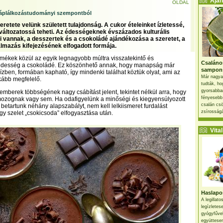
Ajánl
OLDAL
táplálkozástudományi szempontból
eretete velünk született tulajdonság. A cukor ételeinket ízletessé,
változatossá teheti. Az édességeknek évszázados kulturális
vannak, a desszertek és a csokoládé ajándékozása a szeretet, a
talmazás kifejezésének elfogadott formája.
rmékek közül az egyik legnagyobb múltra visszatekintő és
Csaláno
édesség a csokoládé. Ez köszönhető annak, hogy manapság már
sampon
ízben, formában kapható, így mindenki találhat köztük olyat, ami az
Már nagya
kább megfelelő.
tudták, ho
gyorsabban
emberek többségének nagy csábítást jelent, tekintet nélkül arra, hogy
fényesebb
ozognak vagy sem. Ha odafigyelünk a minőségi és kiegyensúlyozott
csalán csö
 betartunk néhány alapszabályt, nem kell lelkiismeret furdalást
zsírosságá
y szelet „csokicsoda” elfogyasztása után.
Vital 
Haslapos
A legillat
legízletes
gyógyfűve
együttesen