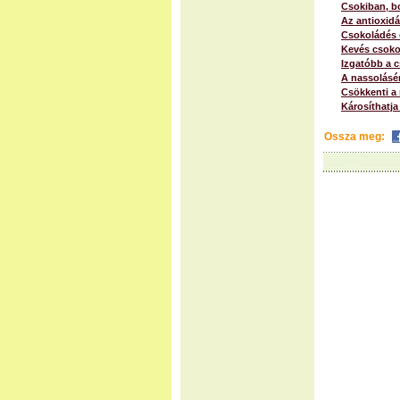
Csokiban, b
Az antioxid
Csokoládés 
Kevés csoko
Izgatóbb a c
A nassolásér
Csökkenti a
Károsíthatja
Ossza meg: