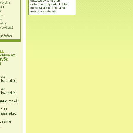
suttogások is tisztán
rsavakra
érthetővé váljanak. Többé
és a
nem marad le arról, amit
mások mondanak.
k
sát.
ai
nak a
 csökkentő
ességéhez.
LL
lvassa az
evők
?
, az
miszerekét.
, az
miszerekét
etikumokét.
án az
miszerekét.
 szinte
.