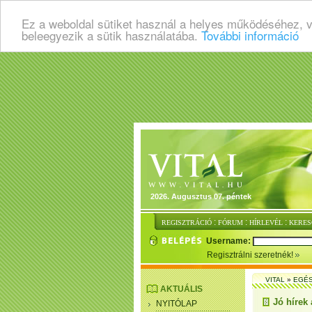
Ez a weboldal sütiket használ a helyes működéséhez, 
beleegyezik a sütik használatába.
További információ
2026. Augusztus 07. péntek
:
:
:
REGISZTRÁCIÓ
FÓRUM
HÍRLEVÉL
KERES
Username:
Regisztrálni szeretnék!
VITAL
»
EGÉ
AKTUÁLIS
Jó hírek 
NYITÓLAP