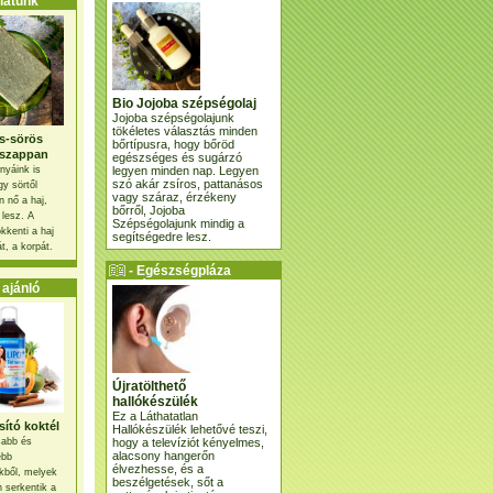
atunk
Bio Jojoba szépségolaj
Jojoba szépségolajunk
tökéletes választás minden
s-sörös
bőrtípusra, hogy bőröd
szappan
egészséges és sugárzó
legyen minden nap. Legyen
nyáink is
szó akár zsíros, pattanásos
gy sörtől
vagy száraz, érzékeny
 nő a haj,
bőrről, Jojoba
 lesz. A
Szépségolajunk mindig a
kkenti a haj
segítségedre lesz.
t, a korpát.
- Egészségpláza
ajánlatunk -
ajánló
Újratölthető
hallókészülék
Ez a Láthatatlan
ító koktél
Hallókészülék lehetővé teszi,
hogy a televíziót kényelmes,
osabb és
alacsony hangerőn
ebb
élvezhesse, és a
kből, melyek
beszélgetések, sőt a
 serkentik a