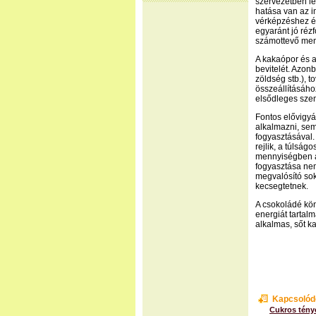
szervezetben l
hatása van az 
vérképzéshez é
egyaránt jó réz
számottevő menn
A kakaópor és a
bevitelét. Azon
zöldség stb.), 
összeállításáho
elsődleges sze
Fontos elővigyá
alkalmazni, se
fogyasztásával.
rejlik, a túlsá
mennyiségben a
fogyasztása nem
megvalósító sok
kecsegtetnek.
A csokoládé kö
energiát tartal
alkalmas, sőt k
Kapcsolód
Cukros tény