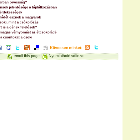
orban orvosság?
ánsok jelentősége a táplálkozásban
érdekességek
ládét esznek a magyarok
soki, mint a csókolózás
t is a gének felelősek?
 magas vérnyomást az étcsokoládé
 a csontokat a csoki
Kövessen minket:
email this page
|
Nyomtatható változat