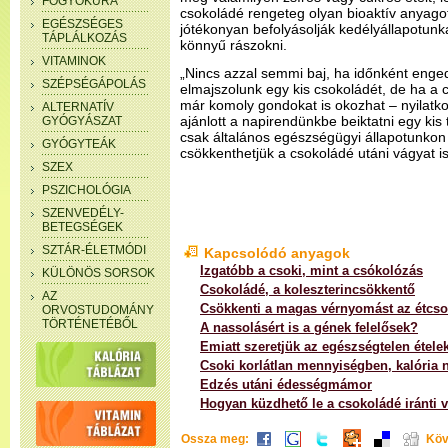
FOGYÓKÚRA
csokoládé rengeteg olyan bioaktív anyago
EGÉSZSÉGES
jótékonyan befolyásolják kedélyállapotunk
TÁPLÁLKOZÁS
könnyű rászokni.
VITAMINOK
„Nincs azzal semmi baj, ha időnként enge
SZÉPSÉGÁPOLÁS
elmajszolunk egy kis csokoládét, de ha a 
már komoly gondokat is okozhat – nyilatko
ALTERNATÍV
ajánlott a napirendünkbe beiktatni egy ki
GYÓGYÁSZAT
csak általános egészségügyi állapotunkon
GYÓGYTEÁK
csökkenthetjük a csokoládé utáni vágyat is
SZEX
PSZICHOLÓGIA
SZENVEDÉLY-
BETEGSÉGEK
SZTÁR-ÉLETMÓDI
Kapcsolódó anyagok
Izgatóbb a csoki, mint a csókolózás
KÜLÖNÖS SORSOK
Csokoládé, a koleszterincsökkentő
AZ
Csökkenti a magas vérnyomást az étcs
ORVOSTUDOMÁNY
TÖRTÉNETÉBŐL
A nassolásért is a gének felelősek?
Emiatt szeretjük az egészségtelen étele
Csoki korlátlan mennyiségben, kalória n
Edzés utáni édességmámor
Hogyan küzdhető le a csokoládé iránti 
Ossza meg:
Köv