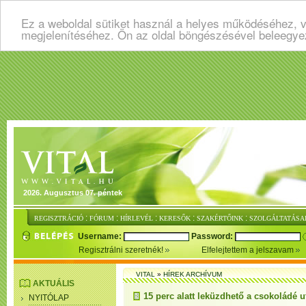
Ez a weboldal sütiket használ a helyes működéséhez, v
megjelenítéséhez. Ön az oldal böngészésével beleegye
2026. Augusztus 07. péntek
:
:
:
:
:
REGISZTRÁCIÓ
FÓRUM
HÍRLEVÉL
KERESŐK
SZAKÉRTŐINK
SZOLGÁLTATÁSA
Username:
Password:
Regisztrálni szeretnék!
Elfelejtettem a jelszavam
VITAL
»
HÍREK ARCHÍVUM
AKTUÁLIS
15 perc alatt leküzdhető a csokoládé u
NYITÓLAP