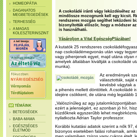
HOMEOPÁTIA
DAGANATOS
A csokoládé iránti vágy leküzdéséhez az 
MEGBETEGEDÉSEK
mindössze mozognunk kell egy kicsit. Ré
rendszeres mozgás segíthet leküzdeni b
TERHESSÉG
bizonyították először, hogy a módszer az 
A MAGAS
is használható.
KOLESZTERINSZINT
Vásároljon a Vital EgészségPlázában!
A kutatók 25 rendszeres csokoládéfogyasz
nap csokoládémegvonás után vagy tegyene
vagy pihenjenek egyet, majd utána olyan 
amelyek általában kiváltják a csokoládé utá
munka).
Az eredmények szer
NYÁRI EGÉSZSÉG
választották, saját
kevésbé vágytak a 
Vérnyomás
a pihenés mellett döntöttek. A csokoládé i
Térdfájdalom
idejére csökkent, de utána még legalább 1
„Valószínűleg az agy jutalomközpontjában 
TÉMÁINK
ezért a jelenségért, ez azonban jó hír, hi
BETEGSÉGEK
küzdőknek egyszerűbb lehet megbirkózniu
nyilatkozta Adrian Taylor professzor.
BABA-MAMA
EGÉSZSÉGES
Korábbi kutatási adatok szerint a nők 97,
ÉLETMÓD
bizonyos esetekben falási rohamaik, amik
meg valamilyen zsíros vagy cukros ételt, 